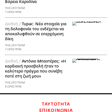
Βόρεια Καρολίνα
THE LIFO TEAM
7 ΩΡΕΣ ΠΡΙΝ
Διεθνή /
Tupac: Νέα στοιχεία για
τη δολοφονία του ενδέχεται να
αποκαλυφθούν σε επερχόμενη
δίκη
THE LIFO TEAM
7 ΩΡΕΣ ΠΡΙΝ
Διεθνή /
Αντόνιο Μπαντέρας: «Η
καρδιακή προσβολή ήταν το
καλύτερο πράγμα που συνέβη
ποτέ στη ζωή μου»
THE LIFO TEAM
8 ΩΡΕΣ ΠΡΙΝ
ΤΑΥΤΟΤΗΤΑ
ΕΠΙΚΟΙΝΩΝΙΑ