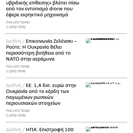
υβριδικής επίθεσης» βλέπει πίσω
από τον εντοπισμό drone που
έφερε εκρηκτικό μηχανισμό
THE LIFO TEAM
5 ΩΡΕΣ ΠΡΙΝ
Διεθνή /
Επικοινωνία Ζελένσκι –
Ρούτε: Η Ουκρανία θέλει
περισσότερη βοήθεια από το
ΝΑΤΟ στην αεράμυνα
THE LIFO TEAM
5 ΩΡΕΣ ΠΡΙΝ
Διεθνή /
ΕΕ: 1,4 δισ. ευρώ στην
Ουκρανία από τα κέρδη των
παγωμένων ρωσικών
περιουσιακών στοιχείων
THE LIFO TEAM
5 ΩΡΕΣ ΠΡΙΝ
Διεθνή /
ΗΠΑ: Επιστροφή 100