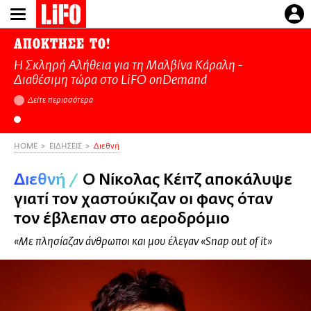
Παράκαμψη
προς
το
ΑΠΟΚΤΗΣΕ ΤΟ!
κυρίως
Η Σκληρή Αλήθεια για τη Μαλβίνα Κάραλη -
περιεχόμενο
Διαθέσιμη τώρα στo LiFO onDemand
Δείτε περισσότερα
HOME
ΕΙΔΗΣΕΙΣ
Διεθνή
Διεθνή
/
Ο Νίκολας Κέιτζ απoκάλυψε
γιατί τον χαστούκιζαν οι φανς όταν
τον έβλεπαν στο αεροδρόμιο
«Με πλησίαζαν άνθρωποι και μου έλεγαν «Snap out of it»