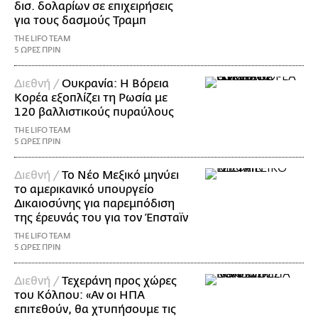
δισ. δολαρίων σε επιχειρήσεις
για τους δασμούς Τραμπ
THE LIFO TEAM
5 ΩΡΕΣ ΠΡΙΝ
Διεθνή /
Ουκρανία: Η Βόρεια
Κορέα εξοπλίζει τη Ρωσία με
120 βαλλιστικούς πυραύλους
THE LIFO TEAM
5 ΩΡΕΣ ΠΡΙΝ
Διεθνή /
Το Νέο Μεξικό μηνύει
το αμερικανικό υπουργείο
Δικαιοσύνης για παρεμπόδιση
της έρευνάς του για τον Έπσταϊν
THE LIFO TEAM
5 ΩΡΕΣ ΠΡΙΝ
Διεθνή /
Τεχεράνη προς χώρες
του Κόλπου: «Αν οι ΗΠΑ
επιτεθούν, θα χτυπήσουμε τις