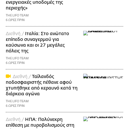
ενεργειακές υποδομές της
περιοχής»
THE LIFO TEAM
6 ΩΡΕΣ ΠΡΙΝ
Διεθνή /
Ιταλία: Στο ανώτατο
επίπεδο συναγερμού για
καύσωνα και οι 27 μεγάλες
πόλεις της
THE LIFO TEAM
6 ΩΡΕΣ ΠΡΙΝ
Διεθνή /
Ταϊλανδός
ποδοσφαιριστής πέθανε αφού
χτυπήθηκε από κεραυνό κατά τη
διάρκεια αγώνα
THE LIFO TEAM
6 ΩΡΕΣ ΠΡΙΝ
Διεθνή /
ΗΠΑ: Πολύνεκρη
επίθεση με πυροβολισμούς στη