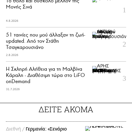
Το θολό και δύσκολο μέλλον της
Μονής Σινά
4.8.2026
51 ταινίες που μού άλλαξαν τη ζωή-
updated. Aπό τον Στάθη
Τσαγκαρουσιάνο
2.8.2026
Η Σκληρή Αλήθεια για τη Μαλβίνα
Κάραλη - Διαθέσιμη τώρα στo LiFO
onDemand
31.7.2026
ΔΕΙΤΕ ΑΚΟΜΑ
Διεθνή /
Γερμανία: «Σενάριο