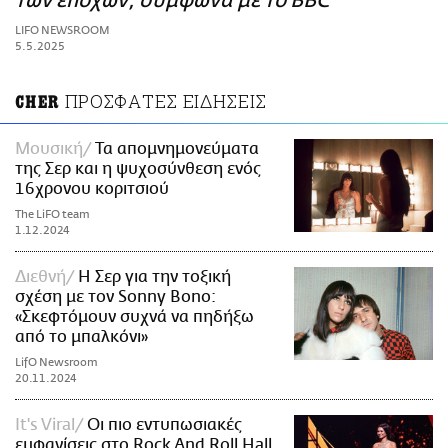
των εποχών, σύμφωνα με το BBC
ΑΜΠΑ
LIFO NEWSROOM
PRINT
5.5.2025
ΠΡΟΣΦΑΤΕΣ ΕΙΔΗΣΕΙΣ
CHER
Μουσική
Τα απομνημονεύματα
της Σερ και η ψυχοσύνθεση ενός
16χρονου κοριτσιού
The LiFO team
1.12.2024
Διεθνή
Η Σερ για την τοξική
σχέση με τον Sonny Bono:
«Σκεφτόμουν συχνά να πηδήξω
από το μπαλκόνι»
LifO Newsroom
20.11.2024
It's Viral
Οι πιο εντυπωσιακές
εμφανίσεις στο Rock And Roll Hall