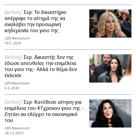
Διεθνή
Σερ: Το δικαστήριο
απέρριψε το αίτημά της να
αναλάβει την προσωρινή
κηδεμονία του γιου της
LifO Newsroom
30.1.2024
Διεθνή
Σερ: Δικαστής δεν της
έδωσε απευθείας την επιμέλεια
του γιου της- Αλλά το θέμα δεν
έκλεισε
LifO Newsroom
6.1.2024
Διεθνή
Σερ: Κατέθεσε αίτηση για
επιμέλεια του 47χρονου γιου της -
Ζητάει να ελέγχει τα οικονομικά
του
LifO Newsroom
28.12.2023