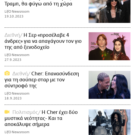
Τραμπ, θα φύγω από τη χώρα
LifO Newsroom
19.10.2023
Διεθνή
Η Σερ «προσέλαβε 4
άνδρες» για να απαγάγουν τον γιο
της από ξενοδοχείο
LifO Newsroom
27.9.2023
Διεθνή
Cher: Επανασύνδεση
για τη σούπερ σταρ με τον
σύντροφό της
LifO Newsroom
18.9.2023
Πολιτισμός
Η Cher έχει δύο
μυστικά νεότητας- Και τα
αποκάλυψε σήμερα
LifO Newsroom