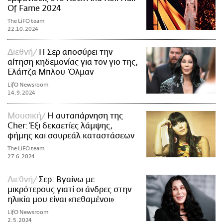
Of Fame 2024
The LiFO team
22.10.2024
Διεθνή
Η Σερ αποσύρει την
αίτηση κηδεμονίας για τον γιο της,
Ελάιτζα Μπλου Όλμαν
LifO Newsroom
14.9.2024
Μουσική
Η αυταπάρνηση της
Cher: Έξι δεκαετίες λάμψης,
φήμης και σουρεάλ καταστάσεων
The LiFO team
27.6.2024
Διεθνή
Σερ: Βγαίνω με
μικρότερους γιατί οι άνδρες στην
ηλικία μου είναι «πεθαμένοι»
LifO Newsroom
2.5.2024