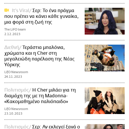
It's Viral
Σερ: Το ένα πράγμα
που πρέπει να κάνει κάθε γυναίκα,
μια φορά στη ζωή της
The LiFO team
2.12.2023
Διεθνή
Τεράστια μπαλόνια,
χρώματα και η Cher στη
μεγαλειώδη παρέλαση της Νέας
Υόρκης
LifO Newsroom
24.11.2023
Πολιτισμός
Η Cher μιλάει για τη
διαμάχη της με τη Madonna-
«Κακομαθημένο παλιόπαιδο»
LifO Newsroom
23.10.2023
Πολιτισμός
Σερ: Αν εκλεγεί ξανά ο