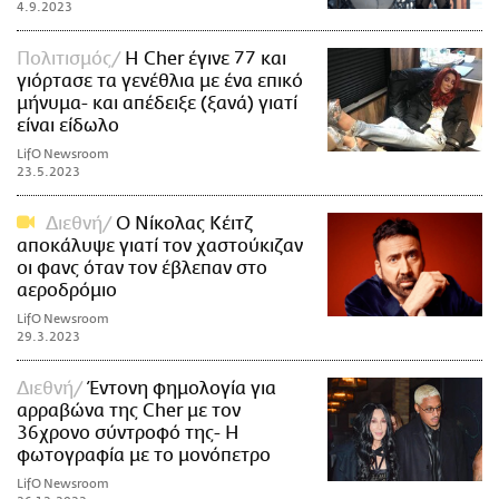
4.9.2023
Πολιτισμός
Η Cher έγινε 77 και
γιόρτασε τα γενέθλια με ένα επικό
μήνυμα- και απέδειξε (ξανά) γιατί
είναι είδωλο
LifO Newsroom
23.5.2023
Διεθνή
Ο Νίκολας Κέιτζ
απoκάλυψε γιατί τον χαστούκιζαν
οι φανς όταν τον έβλεπαν στο
αεροδρόμιο
LifO Newsroom
29.3.2023
Διεθνή
Έντονη φημολογία για
αρραβώνα της Cher με τον
36χρονο σύντροφό της- Η
φωτογραφία με το μονόπετρο
LifO Newsroom