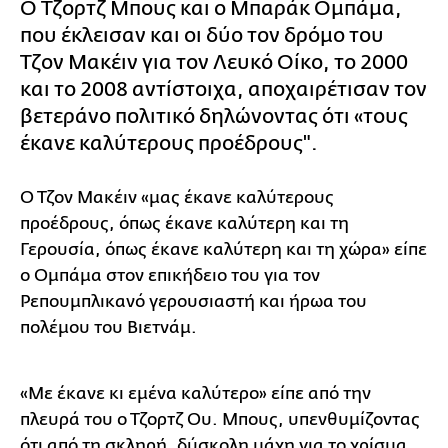
O Τζορτζ Μπους και ο Μπαράκ Ομπάμα,
που έκλεισαν και οι δύο τον δρόμο του
Τζον Μακέιν για τον Λευκό Οίκο, το 2000
και το 2008 αντίστοιχα, αποχαιρέτισαν τον
βετεράνο πολιτικό δηλώνοντας ότι «τους
έκανε καλύτερους προέδρους".
Ο Τζον Μακέιν «μας έκανε καλύτερους
προέδρους, όπως έκανε καλύτερη και τη
Γερουσία, όπως έκανε καλύτερη και τη χώρα» είπε
ο Ομπάμα στον επικήδειο του για τον
Ρεπουμπλικανό γερουσιαστή και ήρωα του
πολέμου του Βιετνάμ.
«Με έκανε κι εμένα καλύτερo» είπε από την
πλευρά του ο Τζορτζ Ου. Μπους, υπενθυμίζοντας
ότι από τη σκληρή, δύσκολη μάχη για το χρίσμα