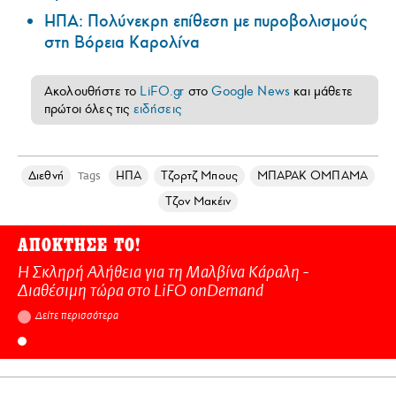
ΗΠΑ: Πολύνεκρη επίθεση με πυροβολισμούς
στη Βόρεια Καρολίνα
Ακολουθήστε το
LiFO.gr
στο
Google News
και μάθετε
πρώτοι όλες τις
ειδήσεις
Διεθνή
ΗΠΑ
Τζορτζ Μπους
ΜΠΑΡΑΚ ΟΜΠΑΜΑ
Tags
Τζον Μακέιν
ΑΠΟΚΤΗΣΕ ΤΟ!
Η Σκληρή Αλήθεια για τη Μαλβίνα Κάραλη -
Διαθέσιμη τώρα στo LiFO onDemand
Δείτε περισσότερα