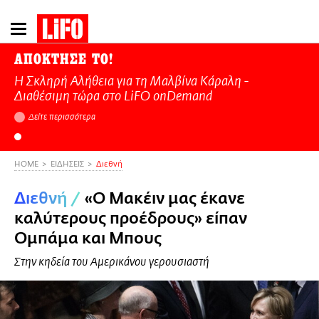
Παράκαμψη
προς
το
ΑΠΟΚΤΗΣΕ ΤΟ!
κυρίως
Η Σκληρή Αλήθεια για τη Μαλβίνα Κάραλη -
περιεχόμενο
Διαθέσιμη τώρα στo LiFO onDemand
Δείτε περισσότερα
HOME
ΕΙΔΗΣΕΙΣ
Διεθνή
Διεθνή
/
«O Μακέιν μας έκανε
καλύτερους προέδρους» είπαν
Ομπάμα και Μπους
Στην κηδεία του Αμερικάνου γερουσιαστή