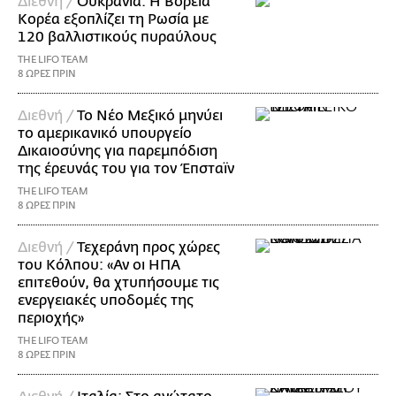
Διεθνή /
Ουκρανία: Η Βόρεια
Κορέα εξοπλίζει τη Ρωσία με
120 βαλλιστικούς πυραύλους
THE LIFO TEAM
8 ΩΡΕΣ ΠΡΙΝ
Διεθνή /
Το Νέο Μεξικό μηνύει
το αμερικανικό υπουργείο
Δικαιοσύνης για παρεμπόδιση
της έρευνάς του για τον Έπσταϊν
THE LIFO TEAM
8 ΩΡΕΣ ΠΡΙΝ
Διεθνή /
Τεχεράνη προς χώρες
του Κόλπου: «Αν οι ΗΠΑ
επιτεθούν, θα χτυπήσουμε τις
ενεργειακές υποδομές της
περιοχής»
THE LIFO TEAM
8 ΩΡΕΣ ΠΡΙΝ