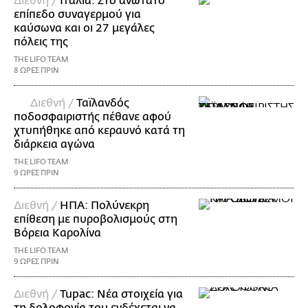
Διεθνή /
Ιταλία: Στο ανώτατο
επίπεδο συναγερμού για
καύσωνα και οι 27 μεγάλες
πόλεις της
THE LIFO TEAM
8 ΩΡΕΣ ΠΡΙΝ
Διεθνή /
Ταϊλανδός
ποδοσφαιριστής πέθανε αφού
χτυπήθηκε από κεραυνό κατά τη
διάρκεια αγώνα
THE LIFO TEAM
9 ΩΡΕΣ ΠΡΙΝ
Διεθνή /
ΗΠΑ: Πολύνεκρη
επίθεση με πυροβολισμούς στη
Βόρεια Καρολίνα
THE LIFO TEAM
9 ΩΡΕΣ ΠΡΙΝ
Διεθνή /
Tupac: Νέα στοιχεία για
τη δολοφονία του ενδέχεται να