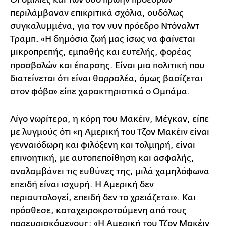
περιλάμβαναν επικριτικά σχόλια, ουδόλως
συγκαλυμμένα, για τον νυν πρόεδρο Ντόναλντ
Τραμπ. «Η δημόσια ζωή μας ίσως να φαίνεται
μικροπρεπής, εμπαθής και ευτελής, φορέας
προσβολών και έπαρσης. Είναι μια πολιτική που
διατείνεται ότι είναι θαρραλέα, όμως βασίζεται
στον φόβο» είπε χαρακτηριστικά ο Ομπάμα.
Λίγο νωρίτερα, η κόρη του Μακέιν, Μέγκαν, είπε
με λυγμούς ότι «η Αμερική του Τζον Μακέιν είναι
γενναιόδωρη και φιλόξενη και τολμηρή, είναι
επινοητική, με αυτοπεποίθηση και ασφαλής,
αναλαμβάνει τις ευθύνες της, μιλά χαμηλόφωνα
επειδή είναι ισχυρή. Η Αμερική δεν
περιαυτολογεί, επειδή δεν το χρειάζεται». Και
πρόσθεσε, καταχειροκροτούμενη από τους
παρευρισκόμενους: «Η Αμερική του Τζον Μακέιν