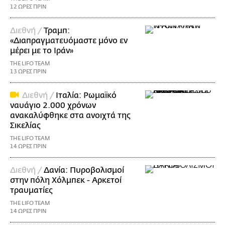
12 ΩΡΕΣ ΠΡΙΝ
Διεθνή /
Τραμπ:
«Διαπραγματευόμαστε μόνο εν
μέρει με το Ιράν»
THE LIFO TEAM
13 ΩΡΕΣ ΠΡΙΝ
Διεθνή /
Ιταλία: Ρωμαϊκό
ναυάγιο 2.000 χρόνων
ανακαλύφθηκε στα ανοιχτά της
Σικελίας
THE LIFO TEAM
14 ΩΡΕΣ ΠΡΙΝ
Διεθνή /
Δανία: Πυροβολισμοί
στην πόλη Χόλμπεκ - Αρκετοί
τραυματίες
THE LIFO TEAM
14 ΩΡΕΣ ΠΡΙΝ