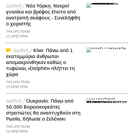
Διεθνή /
Νέα Υόρκη: Νεκροί
γυναίκα και βρέφος έπειτα από
ανατροπή σκάφους - Συνελήφθη
ο χειριστής
THE LIFO TEAM
15 ΩΡΕΣ ΠΡΙΝ
Διεθνή /
Κίνα: Πάνω από 1
εκατομμύριο άνθρωποι
απομακρύνθηκαν καθώς ο
τυφώνας «Dolphin» πλήττει τη
χώρα
THE LIFO TEAM
15 ΩΡΕΣ ΠΡΙΝ
Διεθνή /
Ουκρανία: Πάνω από
50.000 Βορειοκορεάτες
στρατιώτες θα αναπτυχθούν στη
Ρωσία, δήλωσε ο Ζελένσκι
THE LIFO TEAM
16 ΩΡΕΣ ΠΡΙΝ