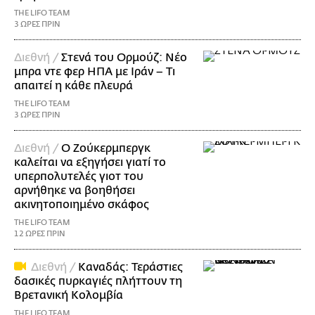
THE LIFO TEAM
3 ΩΡΕΣ ΠΡΙΝ
Διεθνή /
Στενά του Ορμούζ: Νέο
μπρα ντε φερ ΗΠΑ με Ιράν – Τι
απαιτεί η κάθε πλευρά
THE LIFO TEAM
3 ΩΡΕΣ ΠΡΙΝ
Διεθνή /
Ο Ζούκερμπεργκ
καλείται να εξηγήσει γιατί το
υπερπολυτελές γιοτ του
αρνήθηκε να βοηθήσει
ακινητοποιημένο σκάφος
THE LIFO TEAM
12 ΩΡΕΣ ΠΡΙΝ
Διεθνή /
Καναδάς: Τεράστιες
δασικές πυρκαγιές πλήττουν τη
Βρετανική Κολομβία
THE LIFO TEAM