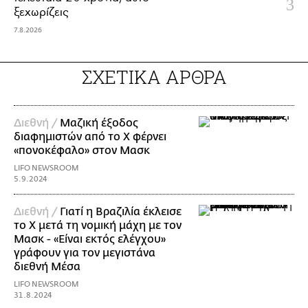
ξεχωρίζεις
7.8.2026
ΣΧΕΤΙΚΑ ΑΡΘΡΑ
Διεθνή /
Μαζική έξοδος
διαφημιστών από το Χ φέρνει
«πονοκέφαλο» στον Μασκ
LIFO NEWSROOM
5.9.2024
Διεθνή /
Γιατί η Βραζιλία έκλεισε
το X μετά τη νομική μάχη με τον
Μασκ - «Είναι εκτός ελέγχου»
γράφουν για τον μεγιστάνα
διεθνή Μέσα
LIFO NEWSROOM
31.8.2024