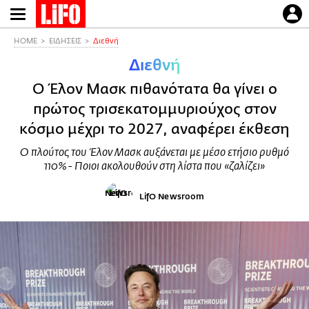
Παράκαμψη
προς
το
HOME
ΕΙΔΗΣΕΙΣ
Διεθνή
κυρίως
Διεθνή
περιεχόμενο
Ο Έλον Μασκ πιθανότατα θα γίνει ο
πρώτος τρισεκατομμυριούχος στον
κόσμο μέχρι το 2027, αναφέρει έκθεση
Ο πλούτος του Έλον Μασκ αυξάνεται με μέσο ετήσιο ρυθμό
110% - Ποιοι ακολουθούν στη λίστα που «ζαλίζει»
LifO Newsroom