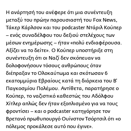
Η ανάρτησή του ανέφερε ότι μια συνέντευξη
μεταξύ του πρώην παρουσιαστή του Fox News,
Τάκερ Κάρλσον και του podcaster Ντάριλ Κούπερ
– ενός συναδέλφου του δεξιού στελέχους των
μέσων ενημέρωσης – ήταν «πολύ ενδιαφέρουσα.
Αξίζει να το δείτε». Ο Κούπερ υποστήριξε στη
συνέντευξη ότι οι Ναζί δεν σκόπευαν να
δολοφονήσουν τόσους ανθρώπους όταν
διέπραξαν το Ολοκαύτωμα και σκότωσαν 6
εκατομμύρια Εβραίους κατά τη διάρκεια του Β'
Παγκοσμίου Πολέμου. Αντίθετα, παρατήρησε ο
Κούπερ, το ναζιστικό καθεστώς του Αδόλφου
Χίτλερ απλώς δεν ήταν εξοπλισμένο για να τους
φροντίσει – και ο podcaster κατηγόρησε τον
Βρετανό πρωθυπουργό Ουίνστον Τσόρτσιλ ότι «ο
πόλεμος προκάλεσε αυτό που έγινε».