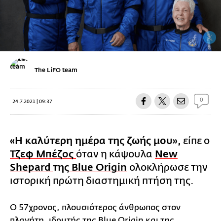
The LiFO team
0
24.7.2021 | 09:37
«H καλύτερη ημέρα της ζωής μου»,
είπε ο
Τζεφ Μπέζος
όταν η κάψουλα
New
Shepard
της
Blue Origin
ολοκλήρωσε την
ιστορική πρώτη διαστημική πτήση της.
Ο 57χρονος, πλουσιότερος άνθρωπος στον
πλανήτη, ιδρυτής της Blue Origin και της