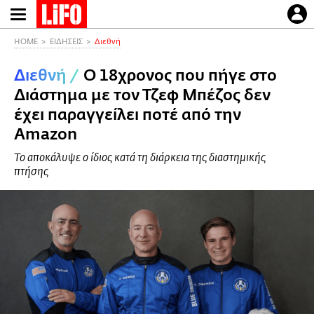
Παράκαμψη
προς
το
HOME
ΕΙΔΗΣΕΙΣ
Διεθνή
κυρίως
Διεθνή
/
Ο 18χρονος που πήγε στο
περιεχόμενο
Διάστημα με τον Τζεφ Μπέζος δεν
έχει παραγγείλει ποτέ από την
Amazon
Το αποκάλυψε ο ίδιος κατά τη διάρκεια της διαστημικής
πτήσης