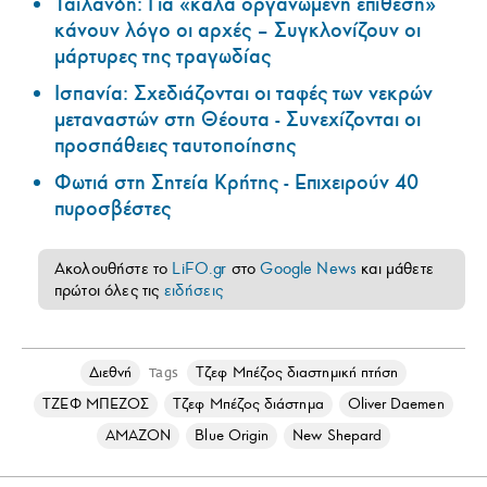
Ταϊλάνδη: Για «καλά οργανωμένη επίθεση»
κάνουν λόγο οι αρχές – Συγκλονίζουν οι
μάρτυρες της τραγωδίας
Ισπανία: Σχεδιάζονται οι ταφές των νεκρών
μεταναστών στη Θέουτα - Συνεχίζονται οι
προσπάθειες ταυτοποίησης
Φωτιά στη Σητεία Κρήτης - Επιχειρούν 40
πυροσβέστες
Ακολουθήστε το
LiFO.gr
στο
Google News
και μάθετε
πρώτοι όλες τις
ειδήσεις
Διεθνή
Τζεφ Μπέζος διαστημική πτήση
Tags
ΤΖΕΦ ΜΠΕΖΟΣ
Τζεφ Μπέζος διάστημα
Oliver Daemen
AMAZON
Blue Origin
New Shepard