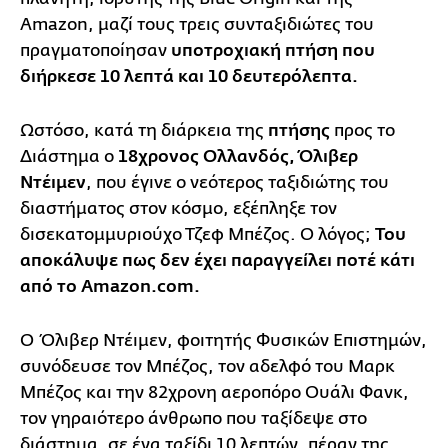
Amazon, μαζί τους τρεις συνταξιδιώτες του
πραγματοποίησαν
υποτροχιακή πτήση που
διήρκεσε 10 λεπτά και 10 δευτερόλεπτα.
Ωστόσο, κατά τη διάρκεια της
πτήσης
προς το
Διάστημα ο
18χρονος Ολλανδός,
Όλιβερ
Ντέιμεν
, που έγινε ο νεότερος ταξιδιώτης του
διαστήματος στον κόσμο, εξέπληξε τον
δισεκατομμυριούχο Τζεφ Μπέζος. Ο λόγος;
Του
αποκάλυψε πως δεν έχει παραγγείλει ποτέ κάτι
από το Amazon.com.
Ο Όλιβερ Ντέιμεν, φοιτητής Φυσικών Επιστημών,
συνόδευσε τον Μπέζος, τον αδελφό του Μαρκ
Μπέζος και την 82χρονη αεροπόρο Ουάλι Φανκ,
τον γηραιότερο άνθρωπο που ταξίδεψε στο
διάστημα, σε ένα ταξίδι 10 λεπτών, πέραν της