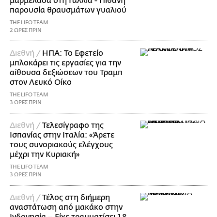
μαρμελάδα στη Γαλλία - Πιθανή
παρουσία θραυσμάτων γυαλιού
THE LIFO TEAM
2 ΩΡΕΣ ΠΡΙΝ
Διεθνή /
ΗΠΑ: Το Εφετείο
μπλοκάρει τις εργασίες για την
αίθουσα δεξιώσεων του Τραμπ
στον Λευκό Οίκο
THE LIFO TEAM
3 ΩΡΕΣ ΠΡΙΝ
Διεθνή /
Τελεσίγραφο της
Ισπανίας στην Ιταλία: «Άρετε
τους συνοριακούς ελέγχους
μέχρι την Κυριακή»
THE LIFO TEAM
3 ΩΡΕΣ ΠΡΙΝ
Διεθνή /
Τέλος στη διήμερη
αναστάτωση από μακάκο στην