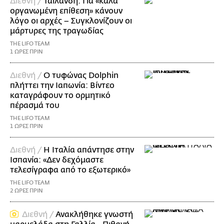
Διεθνή /
Ταϊλάνδη: Για «καλά
οργανωμένη επίθεση» κάνουν
λόγο οι αρχές – Συγκλονίζουν οι
μάρτυρες της τραγωδίας
THE LIFO TEAM
1 ΩΡΕΣ ΠΡΙΝ
Διεθνή /
Ο τυφώνας Dolphin
πλήττει την Ιαπωνία: Βίντεο
καταγράφουν το ορμητικό
πέρασμά του
THE LIFO TEAM
1 ΩΡΕΣ ΠΡΙΝ
Διεθνή /
Η Ιταλία απάντησε στην
Ισπανία: «Δεν δεχόμαστε
τελεσίγραφα από το εξωτερικό»
THE LIFO TEAM
2 ΩΡΕΣ ΠΡΙΝ
Διεθνή /
Ανακλήθηκε γνωστή