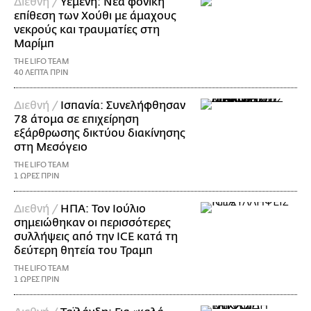
Διεθνή /
Υεμένη: Νέα φονική
επίθεση των Χούθι με άμαχους
νεκρούς και τραυματίες στη
Μαρίμπ
THE LIFO TEAM
40 ΛΕΠΤΑ ΠΡΙΝ
Διεθνή /
Ισπανία: Συνελήφθησαν
78 άτομα σε επιχείρηση
εξάρθρωσης δικτύου διακίνησης
στη Μεσόγειο
THE LIFO TEAM
1 ΩΡΕΣ ΠΡΙΝ
Διεθνή /
ΗΠΑ: Τον Ιούλιο
σημειώθηκαν οι περισσότερες
συλλήψεις από την ICE κατά τη
δεύτερη θητεία του Τραμπ
THE LIFO TEAM
1 ΩΡΕΣ ΠΡΙΝ