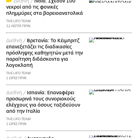
Διεθνή /
Ινδία: Σχεδόν 100
νεκροί από τις φονικές
πλημμύρες στα βορειοανατολικά
THE LIFO TEAM
32 ΛΕΠΤΑ ΠΡΙΝ
Διεθνή /
Βρετανία: Το Κέιμπριτζ
επανεξετάζει τις διαδικασίες
πρόσληψης καθηγητών μετά την
παραίτηση διδάσκοντα για
λογοκλοπή
THE LIFO TEAM
1 ΩΡΕΣ ΠΡΙΝ
Διεθνή /
Ισπανία: Επαναφέρει
προσωρινά τους συνοριακούς
ελέγχους για όσους ταξιδεύουν
από την Ιταλία
THE LIFO TEAM
1 ΩΡΕΣ ΠΡΙΝ