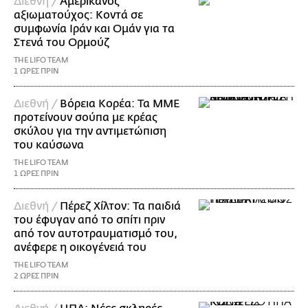
Διεθνή /
Αμερικανός
αξιωματούχος: Κοντά σε
συμφωνία Ιράν και Ομάν για τα
Στενά του Ορμούζ
THE LIFO TEAM
1 ΩΡΕΣ ΠΡΙΝ
Διεθνή /
Βόρεια Κορέα: Τα ΜΜΕ
προτείνουν σούπα με κρέας
σκύλου για την αντιμετώπιση
του καύσωνα
THE LIFO TEAM
1 ΩΡΕΣ ΠΡΙΝ
Διεθνή /
Πέρεζ Χίλτον: Τα παιδιά
του έφυγαν από το σπίτι πριν
από τον αυτοτραυματισμό του,
ανέφερε η οικογένειά του
THE LIFO TEAM
2 ΩΡΕΣ ΠΡΙΝ