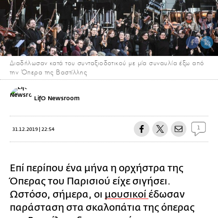
Διαδήλωσαν κατά του συνταξιοδοτικού με μία συναυλία έξω από
την Όπερα της Βαστίλλης
LifO Newsroom
1
31.12.2019 | 22:54
Επί περίπου ένα μήνα η ορχήστρα της
Όπερας του Παρισιού είχε σιγήσει.
Ωστόσο, σήμερα, οι
μουσικοί
έδωσαν
παράσταση στα σκαλοπάτια της όπερας