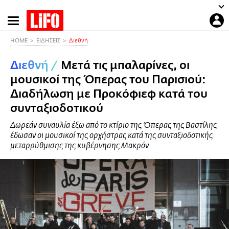
Παράκαμψη
προς
το
HOME
ΕΙΔΗΣΕΙΣ
Διεθνή
κυρίως
Διεθνή
/
Μετά τις μπαλαρίνες, οι
περιεχόμενο
μουσικοί της Όπερας του Παρισιού:
Διαδήλωση με Προκόφιεφ κατά του
συνταξιοδοτικού
Δωρεάν συναυλία έξω από το κτίριο της Όπερας της Βαστίλης
έδωσαν οι μουσικοί της ορχήστρας κατά της συνταξιοδοτικής
μεταρρύθμισης της κυβέρνησης Μακρόν