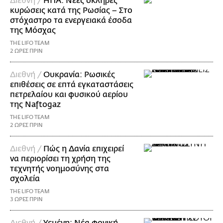
Διεθνή /
ΗΠΑ: Nέες σκληρές
κυρώσεις κατά της Ρωσίας – Στο
στόχαστρο τα ενεργειακά έσοδα
της Μόσχας
THE LIFO TEAM
2 ΩΡΕΣ ΠΡΙΝ
Διεθνή /
Ουκρανία: Ρωσικές
επιθέσεις σε επτά εγκαταστάσεις
πετρελαίου και φυσικού αερίου
της Naftogaz
THE LIFO TEAM
2 ΩΡΕΣ ΠΡΙΝ
Διεθνή /
Πώς η Δανία επιχειρεί
να περιορίσει τη χρήση της
τεχνητής νοημοσύνης στα
σχολεία
THE LIFO TEAM
3 ΩΡΕΣ ΠΡΙΝ
Διεθνή /
Υεμένη: Νέα φονική