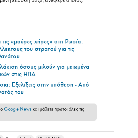
ενη έκδοσή μας», ανέφερε ο ίδιος.
τις «μαύρες χήρες» στη Ρωσία:
λεκτους του στρατού για τις
θανάτου
υλάκιση όσους μιλούν για μειωμένα
κών στις ΗΠΑ
ια: Εξελίξεις στην υπόθεση - Από
νατός του
το
Google News
και μάθετε πρώτοι όλες τις