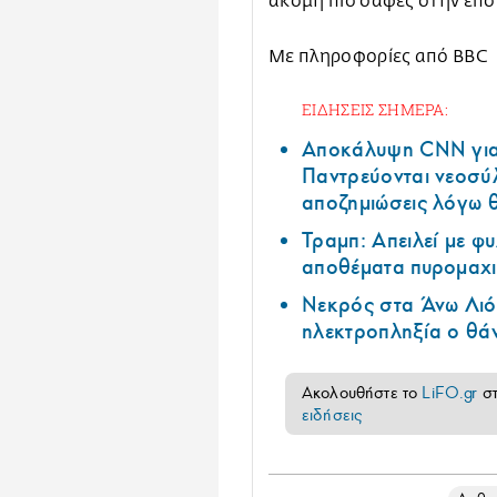
ακόμη πιο σαφές στην επόμ
Με πληροφορίες από BBC
ΕΙΔΗΣΕΙΣ ΣΗΜΕΡΑ:
Αποκάλυψη CNN για 
Παντρεύονται νεοσύλ
αποζημιώσεις λόγω 
Τραμπ: Απειλεί με φ
αποθέματα πυρομαχι
Νεκρός στα Άνω Λιόσ
ηλεκτροπληξία ο θά
Ακολουθήστε το
LiFO.gr
σ
ειδήσεις