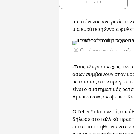
11.12.19
αυτό ένιωσε αναγκαία την
μια ευρύτερη έννοια φυλετ
Ο τρέχων ορισμός της λέξης 
«Τους έλεγα συνεχώς πως ο
όσων συμβαίνουν στον κόσ
ρατσισμός στην πραγματικ
είναι ο συστηματικός ρατ
Αμερικανοί», ανέφερε η K
Ο Peter Sokolowski, υπεύ
δήλωσε στο Γαλλικό Πρακτ
επικαιροποιηθεί για να αν