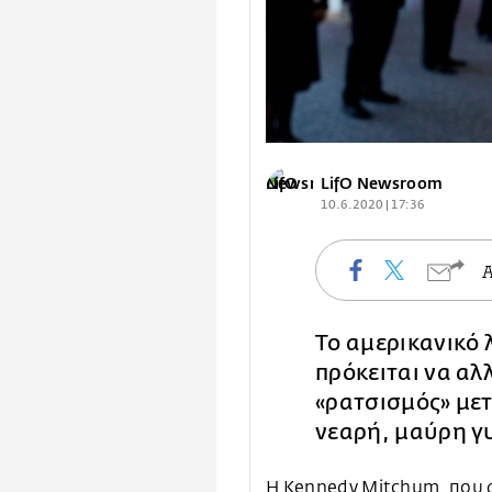
LifO Newsroom
10.6.2020 | 17:36
Το αμερικανικό 
πρόκειται να αλ
«ρατσισμός» μετ
νεαρή, μαύρη γ
Η Kennedy Mitchum, που 