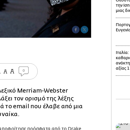
Θέουτα
την Ισπ
μιας δ
Πορτογ
Ευγενί
Ιταλία
καθαρι
ανάκτη
αξίας 1
0
λεξικό Merriam-Webster
λάξει τον ορισμό της λέξης
ά το email που έλαβε από μια
υναίκα.
αποφοίτησε πρόσφατα από το Drake