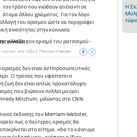
Η Σκ
τον τρόπο που νιώθουν απέναντι σε
Μαλβ
άτομα άλλου χρώματος. Για τον λόγο
τώρα
 αλλαγή του ορισμού ώστε να περιγράφει
ική ανισότητας στην κοινωνία.
«racism» στο λεξικό Merriam-Webster.
 ορισμός δεν είναι αντιπροσωπευτικός
μο. Ο τρόπος που υφίσταται ο
ή ζωή δεν είναι απλώς προκατάληψη-
σισμός που βιώνουν πολλοί μαύροι
ennedy Mitchum, μιλώντας στο CNN.
θυνος έκδοσης του Merriam-Webster,
ορείο πως ο δεύτερος ορισμός θα
ταποκρίνεται στο αίτημα. «Θα το κάνουμε