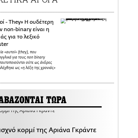
οί - They» Η ουδέτερη
 non-binary είναι η
άς για το λεξικό
ter
α «αυτοί» (they), που
αγγλικά για τους non binary
ταυτοποιούνται ούτε ως άνδρες
ιλέχθηκε ως «η λέξη της χρονιάς»
ΑΒΑΖΟΝΤΑΙ ΤΩΡΑ
ισχνό κορμί της Αριάνα Γκράντε