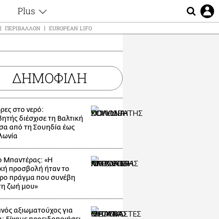
Plus
ς
Θέματα
ΠΕΡΙΒΆΛΛΟΝ
EUROPEAN LIFO
Συνεντεύξεις
ς
Videos
τα
Αφιερώματα
t
ΔΗΜΟΦΙΛΗ
Ζώδια
Εξομολογήσεις
Blogs
μη
ρες στο νερό:
Οι Αθηναίοι
ητής διέσχισε τη Βαλτική
ς
α από τη Σουηδία έως
Απώλειες
λωνία
Lgbtqi+
Επιλογές
ο Μπαντέρας: «Η
κή προσβολή ήταν το
ρο πράγμα που συνέβη
τη ζωή μου»
νός αξιωματούχος για