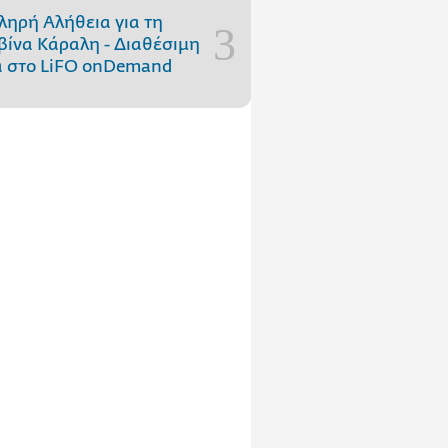
ληρή Αλήθεια για τη
ίνα Κάραλη - Διαθέσιμη
 στo LiFO onDemand