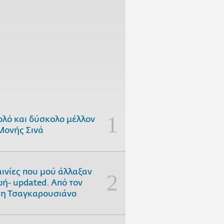
ολό και δύσκολο μέλλον
Μονής Σινά
αινίες που μού άλλαξαν
ωή- updated. Aπό τον
η Τσαγκαρουσιάνο