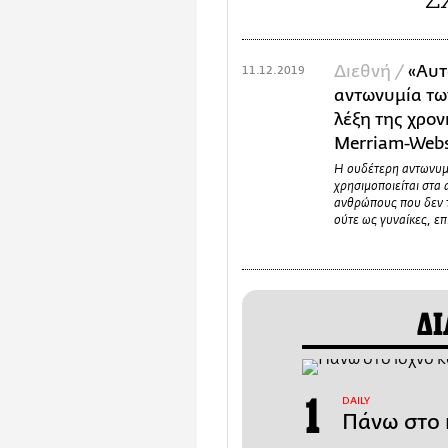
Διεθνή /
«Αυτ
11.12.2019
αντωνυμία των
λέξη της χρονι
Merriam-Webs
Η ουδέτερη αντωνυμί
χρησιμοποιείται στα 
ανθρώπους που δεν 
ούτε ως γυναίκες, επ
ΔΙ
DAILY
Πάνω στο 