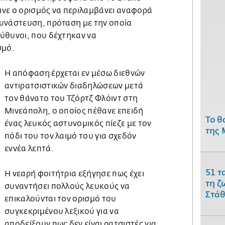
εινε ο ορισμός να περιλαμβάνει αναφορά
υνάστευση, πρόταση με την οποία
ύθυνοι, που δέχτηκαν να
σμό.
Η απόφαση έρχεται εν μέσω διεθνών
αντιρατσιστικών διαδηλώσεων μετά
τον θάνατο του Τζόρτζ Φλόιντ στη
Μινεάπολη, ο οποίος πέθανε επειδή
Το θ
ένας λευκός αστυνομικός πίεζε με τον
της 
πόδι του τον λαιμό του για σχεδόν
εννέα λεπτά.
51 τ
Η νεαρή φοιτήτρια εξήγησε πως έχει
τη ζ
συναντήσει πολλούς λευκούς να
Στάθ
επικαλούνται τον ορισμό του
συγκεκριμένου λεξικού για να
αποδείξουν πως δεν είναι ρατσιστές για