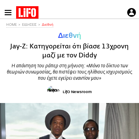
Παράκαμψη
προς
το
HOME
ΕΙΔΗΣΕΙΣ
Διεθνή
κυρίως
Διεθνή
περιεχόμενο
Jay-Z: Κατηγορείται ότι βίασε 13χρονη
μαζί με τον Diddy
Η απάντηση του ράπερ στη μήνυση: «Μόνο το δίκτυο των
θεωριών συνωμοσίας, θα πιστέψει τους ηλίθιους ισχυρισμούς
που έχετε εγείρει εναντίον μου»
LifO Newsroom