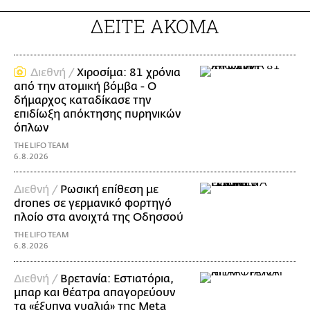
ΔΕΙΤΕ ΑΚΟΜΑ
Διεθνή /
Χιροσίμα: 81 χρόνια
από την ατομική βόμβα - Ο
δήμαρχος καταδίκασε την
επιδίωξη απόκτησης πυρηνικών
όπλων
THE LIFO TEAM
6.8.2026
Διεθνή /
Ρωσική επίθεση με
drones σε γερμανικό φορτηγό
πλοίο στα ανοιχτά της Οδησσού
THE LIFO TEAM
6.8.2026
Διεθνή /
Βρετανία: Εστιατόρια,
μπαρ και θέατρα απαγορεύουν
τα «έξυπνα γυαλιά» της Meta