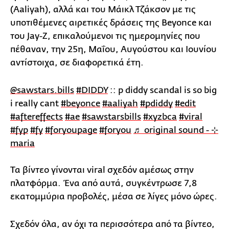
(Aaliyah), αλλά και του Μάικλ Τζάκσον με τις
υποτιθέμενες αιρετικές δράσεις της Beyonce και
του Jay-Z, επικαλούμενοι τις ημερομηνίες που
πέθαναν, την 25η, Μαΐου, Αυγούστου και Ιουνίου
αντίστοιχα, σε διαφορετικά έτη.
@sawstars.bills
#DIDDY
:: p diddy scandal is so big
i really cant
#beyonce
#aaliyah
#pdiddy
#edit
#aftereffects
#ae
#sawstarsbills
#xyzbca
#viral
#fyp
#fy
#foryoupage
#foryou
♬ original sound - ⊹
maria
Τα βίντεο γίνονται viral σχεδόν αμέσως στην
πλατφόρμα. Ένα από αυτά, συγκέντρωσε 7,8
εκατομμύρια προβολές, μέσα σε λίγες μόνο ώρες.
Σχεδόν όλα, αν όχι τα περισσότερα από τα βίντεο,