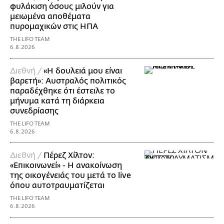
φυλάκιση όσους μιλούν για
μειωμένα αποθέματα
πυρομαχικών στις ΗΠΑ
THE LIFO TEAM
6.8.2026
Διεθνή /
«Η δουλειά μου είναι
βαρετή»: Αυστραλός πολιτικός
παραδέχθηκε ότι έστειλε το
μήνυμα κατά τη διάρκεια
συνεδρίασης
THE LIFO TEAM
6.8.2026
Διεθνή /
Πέρεζ Χίλτον:
«Επικοινωνεί» - Η ανακοίνωση
της οικογένειάς του μετά το live
όπου αυτοτραυματίζεται
THE LIFO TEAM
6.8.2026