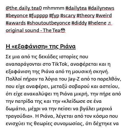
@the.daily.tea0
mhmmm
#dailytea
#dailynews
#beyonce
#fupppp
#fyp
#scary
#theory
#weird
#awards
#shoutoutbeyonce
#diddy
#helene
♬
original sound - The Tea😳
Η «εξαφάνιση» της Ριάνα
Σε μια από τις δεκάδες ιστορίες που
αναπαράγονται στο TikTok, αναφέρεται και η
εξαφάνιση της Ριάνα από τη μουσική σκηνή.
Πολλοί πήραν τα λόγια του Jay-Z από το παρελθόν,
που είχε αναφέρει, μεταξύ σοβαρού και αστείου,
ότι είχε ανακαλύψει τη Ριάνα μικρή, την πήρε από
την πατρίδα της και την «κλείδωσε σε ένα
δωμάτιο, μέχρι να την πείσει να βγάλει μερικά
τραγούδια». Η Ριάνα, λέγεται από τον κόσμο που
ενισχύει τις θεωρίες συνομωσίας, ότι δέχτηκε να