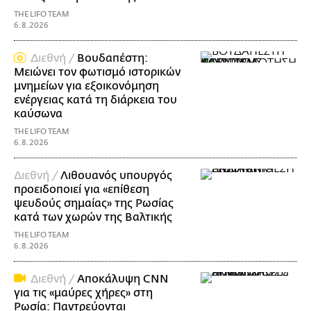
THE LIFO TEAM
6.8.2026
Διεθνή /
Βουδαπέστη:
Μειώνει τον φωτισμό ιστορικών
μνημείων για εξοικονόμηση
ενέργειας κατά τη διάρκεια του
καύσωνα
THE LIFO TEAM
6.8.2026
Διεθνή /
Λιθουανός υπουργός
προειδοποιεί για «επίθεση
ψευδούς σημαίας» της Ρωσίας
κατά των χωρών της Βαλτικής
THE LIFO TEAM
6.8.2026
Διεθνή /
Αποκάλυψη CNN
για τις «μαύρες χήρες» στη
Ρωσία: Παντρεύονται