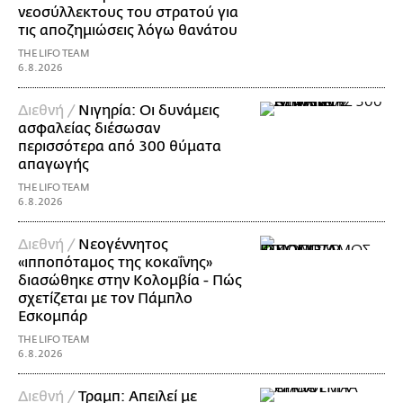
νεοσύλλεκτους του στρατού για
τις αποζημιώσεις λόγω θανάτου
THE LIFO TEAM
6.8.2026
Διεθνή /
Νιγηρία: Οι δυνάμεις
ασφαλείας διέσωσαν
περισσότερα από 300 θύματα
απαγωγής
THE LIFO TEAM
6.8.2026
Διεθνή /
Νεογέννητος
«ιπποπόταμος της κοκαΐνης»
διασώθηκε στην Κολομβία - Πώς
σχετίζεται με τον Πάμπλο
Εσκομπάρ
THE LIFO TEAM
6.8.2026
Διεθνή /
Τραμπ: Απειλεί με