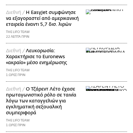
Διεθνή /
Η EasyJet συμφώνησε
να εξαγοραστεί από αμερικανική
εταιρεία έναντι 5,7 δισ. λιρών
THE LIFO TEAM
22 ΛΕΠΤΑ ΠΡΙΝ
Διεθνή /
Λευκορωσία:
Χαρακτήρισε το Euronews
«ακραίο» μέσο ενημέρωσης
THE LIFO TEAM
1 ΩΡΕΣ ΠΡΙΝ
Διεθνή /
Ο Τζάρεντ Λέτο έχασε
πρωταγωνιστικό ρόλο σε ταινία
λόγω των καταγγελιών για
εγκληματική σεξουαλική
συμπεριφορά
THE LIFO TEAM
1 ΩΡΕΣ ΠΡΙΝ