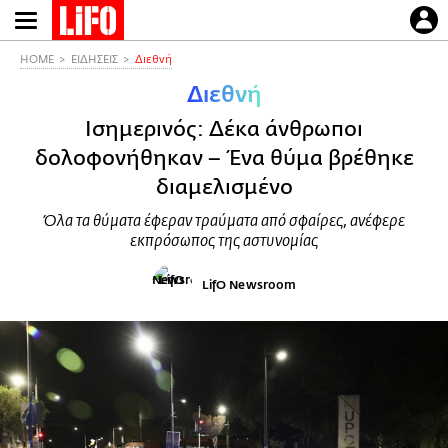
Παράκαμψη
προς
το
HOME
ΕΙΔΗΣΕΙΣ
Διεθνή
κυρίως
Διεθνή
περιεχόμενο
Ισημερινός: Δέκα άνθρωποι
δολοφονήθηκαν – Ένα θύμα βρέθηκε
διαμελισμένο
Όλα τα θύματα έφεραν τραύματα από σφαίρες, ανέφερε
εκπρόσωπος της αστυνομίας
LifO Newsroom