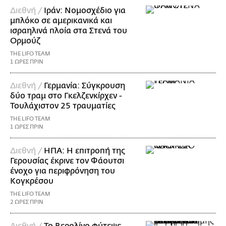
Διεθνή /
Ιράν: Νομοσχέδιο για
μπλόκο σε αμερικανικά και
ισραηλινά πλοία στα Στενά του
Ορμούζ
THE LIFO TEAM
1 ΩΡΕΣ ΠΡΙΝ
Διεθνή /
Γερμανία: Σύγκρουση
δύο τραμ στο Γκελζενκίρχεν -
Τουλάχιστον 25 τραυματίες
THE LIFO TEAM
1 ΩΡΕΣ ΠΡΙΝ
Διεθνή /
ΗΠΑ: Η επιτροπή της
Γερουσίας έκρινε τον Φάουτσι
ένοχο για περιφρόνηση του
Κογκρέσου
THE LIFO TEAM
2 ΩΡΕΣ ΠΡΙΝ
Διεθνή /
Το Βερολίνο φύτεψε