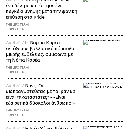
ένα δέντρο και έστησε ένα
παγκάκι μνήμης μετά την φονική
επίθεση στο Pride
THE LIFO TEAM
3 ΩΡΕΣ ΠΡΙΝ
Διεθνή /
Η Βόρεια Κορέα
εκτόξευσε βαλλιστικό πύραυλο
μικρής εμβέλειας, σύμφωνα με
τη Νότια Κορέα
THE LIFO TEAM
3 ΩΡΕΣ ΠΡΙΝ
Διεθνή /
Βανς: Οι
διαπραγματεύσεις με το Ιράν θα
είναι «ακατάστατες» - «Είναι
εξαιρετικά δύσκολοι άνθρωποι»
THE LIFO TEAM
3 ΩΡΕΣ ΠΡΙΝ
Διεθνή /
Η Νέα Υόρκη θέλει να