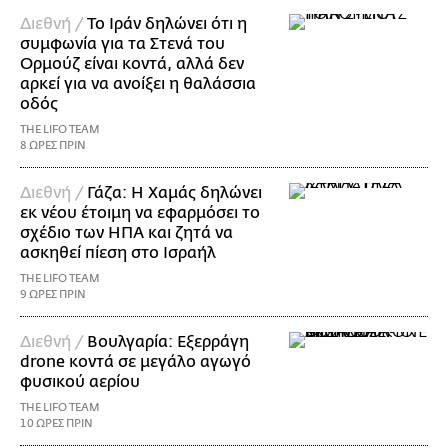
Διεθνή /
Το Ιράν δηλώνει ότι η
συμφωνία για τα Στενά του
Ορμούζ είναι κοντά, αλλά δεν
αρκεί για να ανοίξει η θαλάσσια
οδός
THE LIFO TEAM
8 ΩΡΕΣ ΠΡΙΝ
Διεθνή /
Γάζα: Η Χαμάς δηλώνει
εκ νέου έτοιμη να εφαρμόσει το
σχέδιο των ΗΠΑ και ζητά να
ασκηθεί πίεση στο Ισραήλ
THE LIFO TEAM
9 ΩΡΕΣ ΠΡΙΝ
Διεθνή /
Βουλγαρία: Εξερράγη
drone κοντά σε μεγάλο αγωγό
φυσικού αερίου
THE LIFO TEAM
10 ΩΡΕΣ ΠΡΙΝ