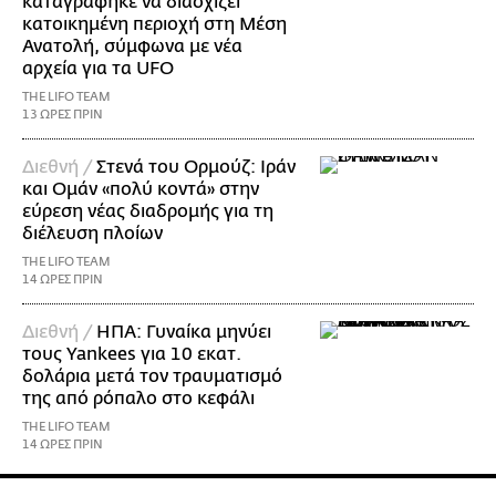
καταγράφηκε να διασχίζει
κατοικημένη περιοχή στη Μέση
Ανατολή, σύμφωνα με νέα
αρχεία για τα UFO
THE LIFO TEAM
13 ΩΡΕΣ ΠΡΙΝ
Διεθνή /
Στενά του Ορμούζ: Ιράν
και Ομάν «πολύ κοντά» στην
εύρεση νέας διαδρομής για τη
διέλευση πλοίων
THE LIFO TEAM
14 ΩΡΕΣ ΠΡΙΝ
Διεθνή /
ΗΠΑ: Γυναίκα μηνύει
τους Yankees για 10 εκατ.
δολάρια μετά τον τραυματισμό
της από ρόπαλο στο κεφάλι
THE LIFO TEAM
14 ΩΡΕΣ ΠΡΙΝ