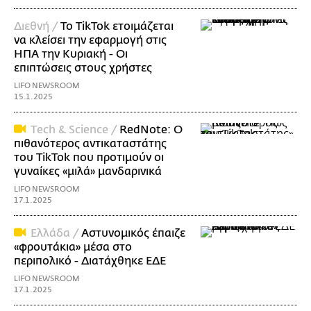
Διεθνή /
Το TikTok ετοιμάζεται
να κλείσει την εφαρμογή στις
ΗΠΑ την Κυριακή - Οι
επιπτώσεις στους χρήστες
LIFO NEWSROOM
15.1.2025
Τech & Science /
RedNote: Ο
πιθανότερος αντικαταστάτης
του TikTok που προτιμούν οι
γυναίκες «μιλά» μανδαρινικά
LIFO NEWSROOM
17.1.2025
Ελλάδα /
Αστυνομικός έπαιζε
«φρουτάκια» μέσα στο
περιπολικό - Διατάχθηκε ΕΔΕ
LIFO NEWSROOM
17.1.2025