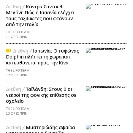
Διεθνή /
Κόντρα Σάντσεθ-
Μελόνι: Πώς η Ισπανία ελέγχει
τους ταξιδιώτες που φτάνουν
από την Ιταλία
THE LIFO TEAM
11 ΩΡΕΣ ΠΡΙΝ
Διεθνή /
Ιαπωνία: Ο τυφώνας
Dolphin πλήττει τη χώρα και
κατευθύνεται προς την Κίνα
THE LIFO TEAM
12 ΩΡΕΣ ΠΡΙΝ
Διεθνή /
Ταϊλάνδη: Στους 9 οι
νεκροί της φονικής επίθεσης σε
σχολείο
THE LIFO TEAM
13 ΩΡΕΣ ΠΡΙΝ
Διεθνή /
Μυστηριώδης σφαίρα