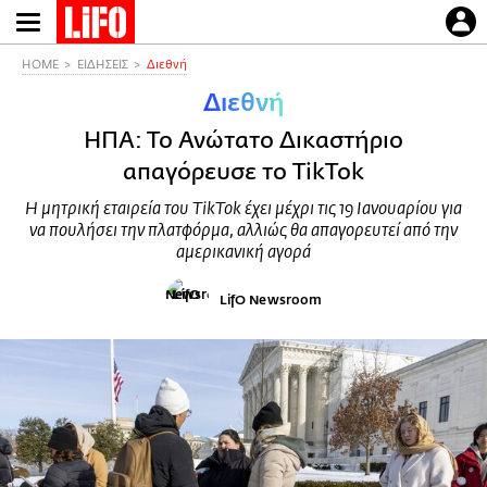
Παράκαμψη
προς
το
HOME
ΕΙΔΗΣΕΙΣ
Διεθνή
κυρίως
Διεθνή
περιεχόμενο
ΗΠΑ: Το Ανώτατο Δικαστήριο
απαγόρευσε το TikTok
Η μητρική εταιρεία του TikTok έχει μέχρι τις 19 Ιανουαρίου για
να πουλήσει την πλατφόρμα, αλλιώς θα απαγορευτεί από την
αμερικανική αγορά
LifO Newsroom