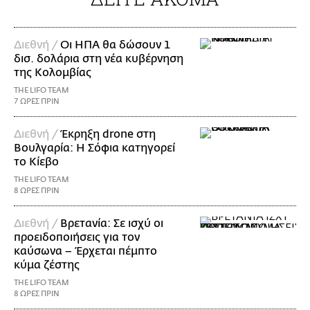
Διεθνή /
Οι ΗΠΑ θα δώσουν 1
δισ. δολάρια στη νέα κυβέρνηση
της Κολομβίας
THE LIFO TEAM
7 ΩΡΕΣ ΠΡΙΝ
Διεθνή /
Έκρηξη drone στη
Βουλγαρία: Η Σόφια κατηγορεί
το Κίεβο
THE LIFO TEAM
8 ΩΡΕΣ ΠΡΙΝ
Διεθνή /
Βρετανία: Σε ισχύ οι
προειδοποιήσεις για τον
καύσωνα – Έρχεται πέμπτο
κύμα ζέστης
THE LIFO TEAM
8 ΩΡΕΣ ΠΡΙΝ