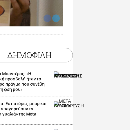
ΔΗΜΟΦΙΛΗ
ο Μπαντέρας: «Η
κή προσβολή ήταν το
ρο πράγμα που συνέβη
τη ζωή μου»
α: Εστιατόρια, μπαρ και
 απαγορεύουν τα
α γυαλιά» της Meta