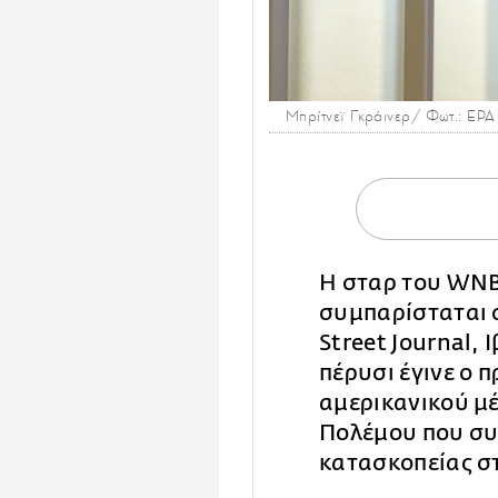
Μπρίτνεϊ Γκράινερ/ Φωτ.: EPA
Η σταρ του WN
συμπαρίσταται 
Street Journal, 
πέρυσι έγινε ο
αμερικανικού μ
Πολέμου που συ
κατασκοπείας σ