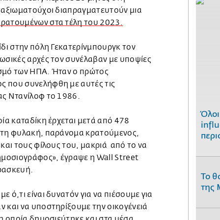
ί αξιωματούχοι διαπραγματευτούν μια
κρατουμένων στα τέλη του 2023.
ίδι στην πόλη Γεκατερίνμπουργκ τον
ρωσικές αρχές τον συνέλαβαν με υποψίες
σμό των ΗΠΑ. Ήταν ο πρώτος
ς που συνελήφθη με αυτές τις
ας Ντανίλοφ το 1986.
Όλοι
οία καταδίκη έρχεται μετά από 478
infl
στη φυλακή, παράνομα κρατούμενος,
περι
 και τους φίλους του, μακριά από το να
ημοσιογράφος», έγραψε η Wall Street
ρασκευή.
Το θ
της 
ε ό,τι είναι δυνατόν για να πιέσουμε για
ν και να υποστηρίξουμε την οικογένειά
 η οποία δημοσιεύτηκε και στα μέσα