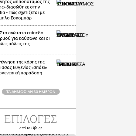
νητος «ιπποπόταμος της
ης» διασώθηκε στην
α - Πώς σχετίζεται με
μπλο Εσκομπάρ
: Στο ανώτατο επίπεδο
ρμού για καύσωνα και οι
λες πόλεις της
γέννηση της κόρης της
ισσας Ευγενίας «σπάει»
κογενειακή παράδοση
ΤΑ ΔΗΜΟΦΙΛΗ 30 ΗΜΕΡΩΝ
ΕΠΙΛΟΓΕΣ
από το Lifo.gr