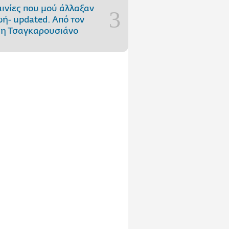
αινίες που μού άλλαξαν
ωή- updated. Aπό τον
η Τσαγκαρουσιάνο