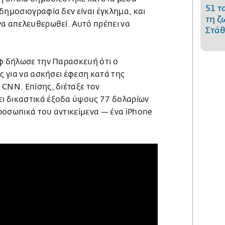
51 τ
δημοσιογραφία δεν είναι έγκλημα, και
τη ζ
να απελευθερωθεί. Αυτό πρέπει να
Στάθ
εφ δήλωσε την Παρασκευή ότι ο
ς για να ασκήσει έφεση κατά της
 CNN. Επίσης, διέταξε τον
ι δικαστικά έξοδα ύψους 77 δολαρίων
ροσωπικά του αντικείμενα — ένα iPhone