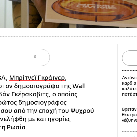
0
BA,
Μπρίτνεϊ Γκράινερ
,
Αντόνι
καρδια
στον δημοσιογράφο της Wall
καλύτε
Ιβάν Γκέρσκοβιτς, ο οποίος
ποτέ σ
 πρώτος δημοσιογράφος
Βρετανί
έσου από την εποχή του Ψυχρού
θέατρα
νελήφθη με κατηγορίες
«έξυπν
τη Ρωσία.