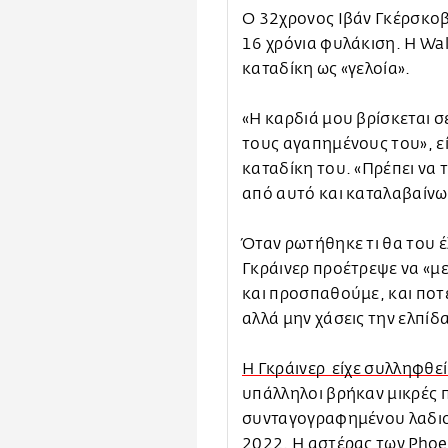
Ο 32χρονος Ιβάν Γκέρσκοβ
16 χρόνια φυλάκιση. Η Wal
καταδίκη ως «γελοία».
«Η καρδιά μου βρίσκεται σ
τους αγαπημένους του», ε
καταδίκη του. «Πρέπει να 
από αυτό και καταλαβαίνω 
Όταν ρωτήθηκε τι θα του 
Γκράινερ προέτρεψε να «μεί
και προσπαθούμε, και ποτέ 
αλλά μην χάσεις την ελπίδ
Η Γκράινερ είχε συλληφθεί
υπάλληλοι βρήκαν μικρές 
συνταγογραφημένου λαδιο
2022. Η αστέρας των Phoe