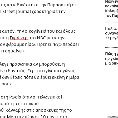
Νεογέν
ιτς καταδικάστηκε την Παρασκευή σε
κοκαΐν
Κολομβί
l Street Journal χαρακτήρισε την
τον Πά
Ιταλία
ε αυτόν, την οικογένειά του και όλους
συναγε
ίπε η
Γκράινερ
στο NBC μετά την
27 μεγά
τον φέρουμε πίσω. Πρέπει. Έχω περάσει
τι σημαίνει».
Πώς η 
πριγκίπ
μία οι
έλεγε προσωπικά αν μπορούσε, η
νει δυνατός. Ξέρω ότι γίνεται αγώνας,
δεν ξέρεις πότε θα έρθει εκείνη η μέρα,
α σου».
 στη Ρωσία
όταν οι τελωνειακοί
ποσότητες ιατρικού
ύ κάνναβης στις αποσκευές της το
nix Mercury πέρασε 10 μήνες στη