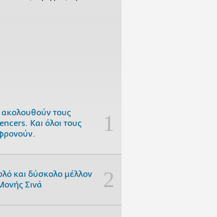
 ακολουθούν τους
uencers. Και όλοι τους
φρονούν.
ολό και δύσκολο μέλλον
Μονής Σινά