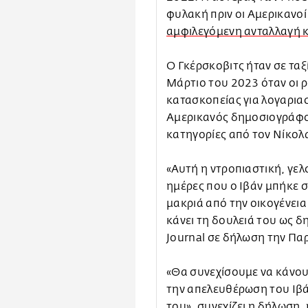
φυλακή πριν οι Αμερικανο
αμφιλεγόμενη ανταλλαγή 
Ο Γκέρσκοβιτς ήταν σε ταξ
Μάρτιο του 2023 όταν οι 
κατασκοπείας για λογαρια
Αμερικανός δημοσιογράφο
κατηγορίες από τον Νίκολ
«Αυτή η ντροπιαστική, γελ
ημέρες που ο Ιβάν μπήκε 
μακριά από την οικογένεια
κάνει τη δουλειά του ως δ
Journal σε δήλωση την Πα
«Θα συνεχίσουμε να κάνουμ
την απελευθέρωση του Ιβά
του», συνεχίζει η δήλωση,