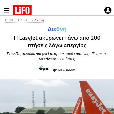
Παράκαμψη
προς
το
HOME
ΕΙΔΗΣΕΙΣ
Διεθνή
κυρίως
Διεθνή
περιεχόμενο
Η EasyJet ακυρώνει πάνω από 200
πτήσεις λόγω απεργίας
Στην Πορτογαλία απεργεί το προσωπικό καμπίνας - Τι πρέπει
να κάνουν οι επιβάτες
LifO Newsroom