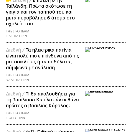
Διεθνή /
Επίθεση στην
Ταϊλάνδη: Πρώτα σκότωσε τη
γιαγιά και τον παππού του και
μετά πυροβόλησε 6 άτομα στο
σχολείο του
THE LIFO TEAM
1 ΛΕΠΤΑ ΠΡΙΝ
Διεθνή /
Τα ηλεκτρικά πατίνια
είναι πολύ πιο επικίνδυνα από τις
μοτοσικλέτες ή τα ποδήλατα,
σύμφωνα με ανάλυση
THE LIFO TEAM
37 ΛΕΠΤΑ ΠΡΙΝ
Διεθνή /
Τι θα ακολουθήσει για
τη βασίλισσα Καμίλα εάν πεθάνει
πρώτος ο βασιλιάς Κάρολος;
THE LIFO TEAM
1 ΩΡΕΣ ΠΡΙΝ