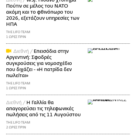
Διεθνή /
WSJ: Πιθανό χτύπημα
Πούτιν σε μέλος του ΝΑΤΟ
ακόμη και το φθινόπωρο του
2026, εξετάζουν υπηρεσίες των
ΗΠΑ
THE LIFO TEAM
1 ΩΡΕΣ ΠΡΙΝ
Διεθνή /
Επεισόδια στην
Αργεντινή: Σφοδρές
συγκρούσεις για νομοσχέδιο
που διχάζει - «Η πατρίδα δεν
πωλείται»
THE LIFO TEAM
1 ΩΡΕΣ ΠΡΙΝ
Διεθνή /
Η Γαλλία θα
απαγορεύσει τις τηλεφωνικές
πωλήσεις από τις 11 Αυγούστου
THE LIFO TEAM
2 ΩΡΕΣ ΠΡΙΝ