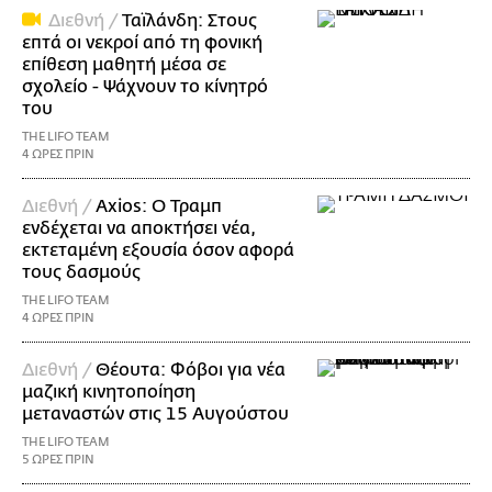
Διεθνή /
Ταϊλάνδη: Στους
επτά οι νεκροί από τη φονική
επίθεση μαθητή μέσα σε
σχολείο - Ψάχνουν το κίνητρό
του
THE LIFO TEAM
4 ΩΡΕΣ ΠΡΙΝ
Διεθνή /
Axios: Ο Τραμπ
ενδέχεται να αποκτήσει νέα,
εκτεταμένη εξουσία όσον αφορά
τους δασμούς
THE LIFO TEAM
4 ΩΡΕΣ ΠΡΙΝ
Διεθνή /
Θέουτα: Φόβοι για νέα
μαζική κινητοποίηση
μεταναστών στις 15 Αυγούστου
THE LIFO TEAM
5 ΩΡΕΣ ΠΡΙΝ