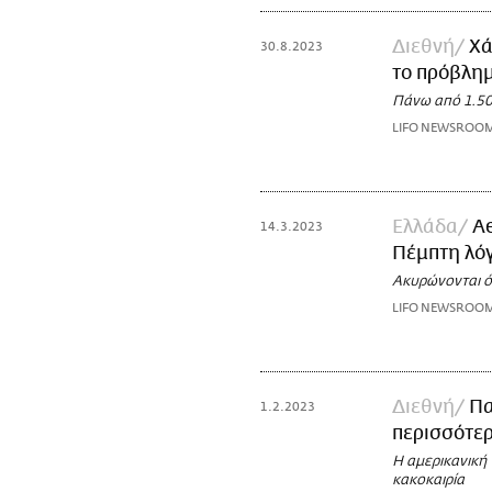
Διεθνή
Χά
30.8.2023
το πρόβλημ
Πάνω από 1.50
LIFO NEWSROO
Ελλάδα
Ae
14.3.2023
Πέμπτη λόγ
Ακυρώνονται ό
LIFO NEWSROO
Διεθνή
Πα
1.2.2023
περισσότερ
Η αμερικανική 
κακοκαιρία