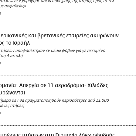
fthansa δεν χορήγησε άδεια συνέχισης της πτήσης προς το Τελ
ους ασφαλείας»
M
ερικανικές και βρετανικές εταιρείες ακυρώνουν
ος το Ισραήλ
πτήσεων αποφασίστηκαν εν μέσω φόβων για γενικευμένο
έση Ανατολή
M
ρμανία: Απεργία σε 11 αεροδρόμια- Χιλιάδες
κυρώνονται
 σήμερα δεν θα πραγματοποιηθούν περισσότερες από 11.000
ένες πτήσεις
M
υρώσεις πτήσεων στη Γερμανία λόγω σφοδρής