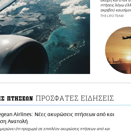
ακόμη και όταν 
πτήσεις λόγω έλλ
ακριβού καυσίμο
THE LIFO TEAM
ΠΡΟΣΦΑΤΕΣ ΕΙΔΗΣΕΙΣ
ΙΣ ΠΤΗΣΕΩΝ
gean Airlines: Νέες ακυρώσεις πτήσεων από και
έση Ανατολή
ερώνει ότι προχωρά σε επιπλέον ακυρώσεις πτήσεων από και