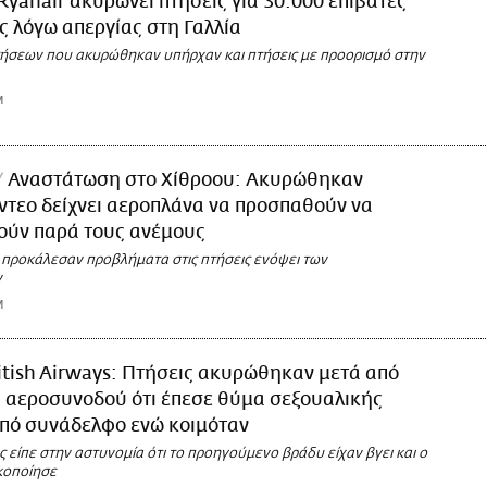
Ryanair ακυρώνει πτήσεις για 30.000 επιβάτες
 λόγω απεργίας στη Γαλλία
ήσεων που ακυρώθηκαν υπήρχαν και πτήσεις με προορισμό στην
M
Αναστάτωση στο Χίθροου: Ακυρώθηκαν
ίντεο δείχνει αεροπλάνα να προσπαθούν να
ούν παρά τους ανέμους
ι προκάλεσαν προβλήματα στις πτήσεις ενόψει των
ν
M
itish Airways: Πτήσεις ακυρώθηκαν μετά από
 αεροσυνοδού ότι έπεσε θύμα σεξουαλικής
από συνάδελφο ενώ κοιμόταν
είπε στην αστυνομία ότι το προηγούμενο βράδυ είχαν βγει και ο
κοποίησε