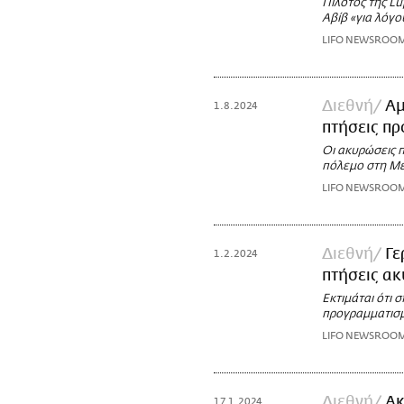
Πιλότος της Lu
Αβίβ «για λόγ
LIFO NEWSROO
Διεθνή
Αμ
1.8.2024
πτήσεις πρ
Οι ακυρώσεις 
πόλεμο στη Μ
LIFO NEWSROO
Διεθνή
Γε
1.2.2024
πτήσεις α
Εκτιμάται ότι
προγραμματισμ
LIFO NEWSROO
Διεθνή
Ακ
17.1.2024