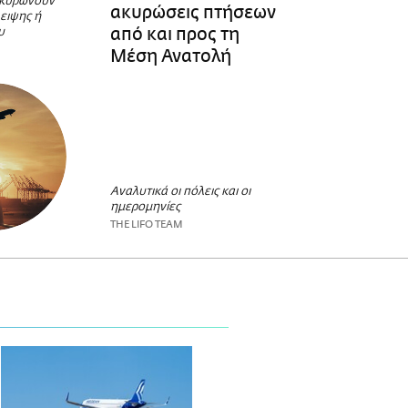
ακυρώνουν
ακυρώσεις πτήσεων
ειψης ή
από και προς τη
υ
Μέση Ανατολή
Αναλυτικά οι πόλεις και οι
ημερομηνίες
THE LIFO TEAM