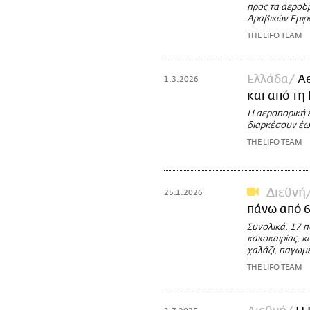
προς τα αεροδ
Αραβικών Εμιρ
THE LIFO TEAM
Ελλάδα
Ae
1.3.2026
και από τη
Η αεροπορική ε
διαρκέσουν έως
THE LIFO TEAM
Διεθνή
25.1.2026
πάνω από 6
Συνολικά, 17 π
κακοκαιρίας, κ
χαλάζι, παγωμ
THE LIFO TEAM