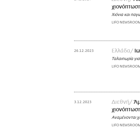
χιονόπτωσ
Χιόνια και παγ
LIFO NEWSROO
Ελλάδα
Ιω
26.12.2023
Ταλαιπωρία για
LIFO NEWSROO
Διεθνή
Άμ
3.12.2023
χιονόπτωσ
Αναμένονται χ
LIFO NEWSROO