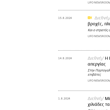
LIFO NEWSROO
Διεθνή
15.8.2024
βροχές, π
Και ο στρατός 
LIFO NEWSROO
Διεθνή
Η 
14.8.2024
απεργίας
Στην Πορτογαλί
επιβάτες
LIFO NEWSROO
Διεθνή
Μέ
1.8.2024
χιλιάδες τ