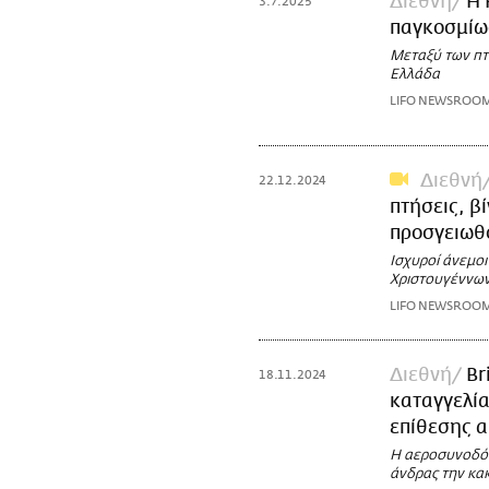
Διεθνή
Η 
3.7.2025
παγκοσμίως
Μεταξύ των πτ
Ελλάδα
LIFO NEWSROO
Διεθνή
22.12.2024
πτήσεις, β
προσγειωθ
Ισχυροί άνεμο
Χριστουγέννω
LIFO NEWSROO
Διεθνή
Br
18.11.2024
καταγγελία
επίθεσης 
Η αεροσυνοδός 
άνδρας την κα