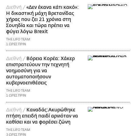
Διεθνή /
«Δεν έκανα κάτι κακό»:
Η δικαστική μάχη Βρετανίδας
χήρας που ζει 21 χρόνια στη
Σουηδία και τώρα πρέπει να
φύγει λόγω Brexit
THE LIFO TEAM
1 ΩΡΕΣ ΠΡΙΝ
Διεθνή /
Βόρεια Κορέα: Χάκερ
επιστρατεύουν την τεχνητή
νοημοσύνη για να
αυτοματοποιήσουν
κυβερνοεπιθέσεις
THE LIFO TEAM
1 ΩΡΕΣ ΠΡΙΝ
Διεθνή /
Καναδάς:Ακυρώθηκε
πτήση επειδή παιδί αρνιόταν να
καθίσει και να φορέσει ζώνη
THE LIFO TEAM
3 ΩΡΕΣ ΠΡΙΝ