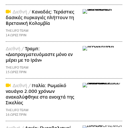
Διεθνή /
Καναδάς: Τεράστιες
δασικές πυρκαγιές πλήττουν τη
Βρετανική Κολομβία
THE LIFO TEAM
14 ΩΡΕΣ ΠΡΙΝ
Διεθνή /
Τραμπ:
«Διαπραγματευόμαστε μόνο εν
μέρει με το Ιράν»
THE LIFO TEAM
15 ΩΡΕΣ ΠΡΙΝ
Διεθνή /
Ιταλία: Ρωμαϊκό
ναυάγιο 2.000 χρόνων
ανακαλύφθηκε στα ανοιχτά της
Σικελίας
THE LIFO TEAM
16 ΩΡΕΣ ΠΡΙΝ