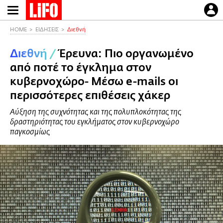
Παράκαμψη
προς
το
HOME
ΕΙΔΗΣΕΙΣ
Διεθνή
κυρίως
Διεθνή
/
Έρευνα: Πιο οργανωμένο
περιεχόμενο
από ποτέ το έγκλημα στον
κυβερνοχώρο- Μέσω e-mails οι
περισσότερες επιθέσεις χάκερ
Αύξηση της συχνότητας και της πολυπλοκότητας της
δραστηριότητας του εγκλήματος στον κυβερνοχώρο
παγκοσμίως