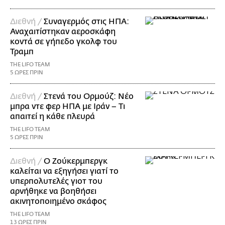
Διεθνή /
Συναγερμός στις ΗΠΑ:
Αναχαιτίστηκαν αεροσκάφη
κοντά σε γήπεδο γκολφ του
Τραμπ
THE LIFO TEAM
5 ΩΡΕΣ ΠΡΙΝ
Διεθνή /
Στενά του Ορμούζ: Νέο
μπρα ντε φερ ΗΠΑ με Ιράν – Τι
απαιτεί η κάθε πλευρά
THE LIFO TEAM
5 ΩΡΕΣ ΠΡΙΝ
Διεθνή /
Ο Ζούκερμπεργκ
καλείται να εξηγήσει γιατί το
υπερπολυτελές γιοτ του
αρνήθηκε να βοηθήσει
ακινητοποιημένο σκάφος
THE LIFO TEAM
13 ΩΡΕΣ ΠΡΙΝ