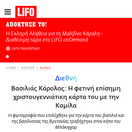
Παράκαμψη
προς
το
ΑΠΟΚΤΗΣΕ ΤΟ!
κυρίως
Η Σκληρή Αλήθεια για τη Μαλβίνα Κάραλη -
περιεχόμενο
Διαθέσιμη τώρα στo LiFO onDemand
Δείτε περισσότερα
HOME
ΕΙΔΗΣΕΙΣ
Διεθνή
Διεθνή
Βασιλιάς Κάρολος: Η φετινή επίσημη
χριστουγεννιάτικη κάρτα του με την
Καμίλα
Η φωτογραφία που επιλέχθηκε για την κάρτα του βασιλιά και
της βασίλισσας της Βρετανίας τραβήχτηκε στον κήπο του
Μπάκιγχαμ