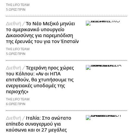
THE LIFO TEAM
5 ΩΡΕΣ ΠΡΙΝ
Διεθνή /
Το Νέο Μεξικό μηνύει
το αμερικανικό υπουργείο
Δικαιοσύνης για παρεμπόδιση
της έρευνάς του για τον Έπσταϊν
THE LIFO TEAM
5 ΩΡΕΣ ΠΡΙΝ
Διεθνή /
Τεχεράνη προς χώρες
του Κόλπου: «Αν οι ΗΠΑ
επιτεθούν, θα χτυπήσουμε τις
ενεργειακές υποδομές της
περιοχής»
THE LIFO TEAM
6 ΩΡΕΣ ΠΡΙΝ
Διεθνή /
Ιταλία: Στο ανώτατο
επίπεδο συναγερμού για
καύσωνα και οι 27 μεγάλες