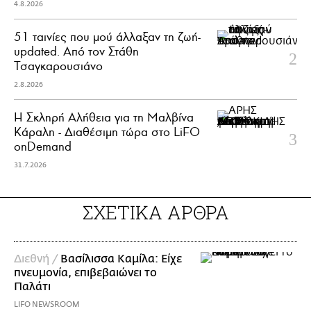
4.8.2026
51 ταινίες που μού άλλαξαν τη ζωή-
updated. Aπό τον Στάθη
Τσαγκαρουσιάνο
2.8.2026
Η Σκληρή Αλήθεια για τη Μαλβίνα
Κάραλη - Διαθέσιμη τώρα στo LiFO
onDemand
31.7.2026
ΣΧΕΤΙΚΑ ΑΡΘΡΑ
Διεθνή /
Βασίλισσα Καμίλα: Είχε
πνευμονία, επιβεβαιώνει το
Παλάτι
LIFO NEWSROOM