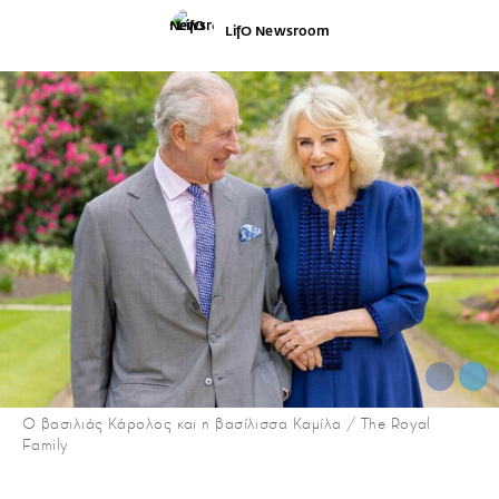
LifO Newsroom
Ο βασιλιάς Κάρολος και η βασίλισσα Καμίλα / The Royal
Family