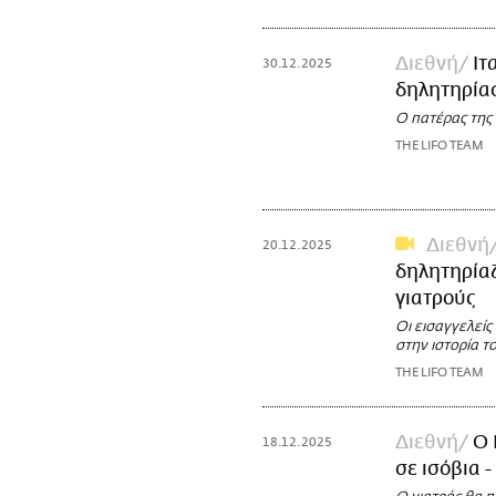
Διεθνή
Ιτ
30.12.2025
δηλητηρία
Ο πατέρας της
THE LIFO TEAM
Διεθνή
20.12.2025
δηλητηρίαζ
γιατρούς
Οι εισαγγελεί
στην ιστορία τ
THE LIFO TEAM
Διεθνή
Ο 
18.12.2025
σε ισόβια 