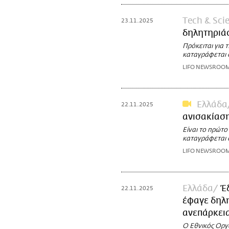
Τech & Sci
23.11.2025
δηλητηριάσ
Πρόκειται για 
καταγράφεται 
LIFO NEWSROO
Ελλάδα
22.11.2025
ανισακίασ
Είναι το πρώτο
καταγράφεται 
LIFO NEWSROO
Ελλάδα
Έ
22.11.2025
έφαγε δηλη
ανεπάρκει
Ο Εθνικός Οργ