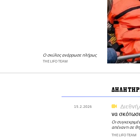
Ο σκύλος ανάρρωσε πλήρως
THE LIFO TEAM
ΔΗΛΗΤΗΡ
Διεθνή
15.2.2026
να σκότωσε
Οι συγκεκριμέ
απέναντι σε θ
THE LIFO TEAM