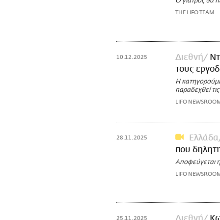
Ο γιατρός θα 
THE LIFO TEAM
Διεθνή
Ντ
10.12.2025
τους εργοδ
Η κατηγορούμεν
παραδεχθεί τις
LIFO NEWSROO
Ελλάδα
28.11.2025
που δηλητη
Αποφεύγεται 
LIFO NEWSROO
Διεθνή
Κω
25.11.2025