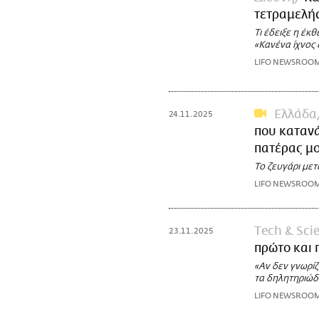
τετραμελής
Τι έδειξε η έκ
«Κανένα ίχνος 
LIFO NEWSROO
Ελλάδα
24.11.2025
που κατανά
πατέρας μ
Το ζευγάρι με
LIFO NEWSROO
Τech & Sci
23.11.2025
πρώτο και
«Αν δεν γνωρίζ
τα δηλητηριώδ
LIFO NEWSROO