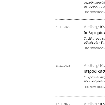
αεροδιακομιδώ
μεταφορά του
LIFO NEWSROO
Διεθνή
Κω
21.11.2025
δηλητηρίασ
Τα 25 άτομα σ
αδιαθεσία - Εντ
LIFO NEWSROO
Διεθνή
Κω
18.11.2025
ιατροδικασ
Οι έρευνες στη
τοξικολογικές 
LIFO NEWSROO
Διεθνή
Κω
17.11.2025