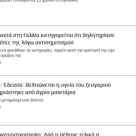
περάσει τουλάχιστον 22 χρόνια στη φυλακή
αντά στη Γαλλία κατηγορείται ότι δηλητηρίασε
ότες της λόγω αντισημιτισμού
η αρνήθηκε τις κατηγορίες, παρότι κατά την κράτησή της είχε
 πράξεις της
M
Έδεσσα: Βελτιώνεται η υγεία του ζευγαριού
ριάστηκε από άγρια μανιτάρια
η μεταμόσχευση ήπατος
M
νσταντινούπολη: Από τι πέθανε τελικά η