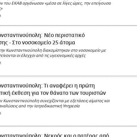
ν του ΕΚΑΒ οργάνωσαν «μέσα σε λίγες ώρες, την επείγουσα
ς»
M
νσταντινούπολη: Νέο περιστατικό
ης - Στο νοσοκομείο 25 άτομα
την Κωνσταντινούπολη διακομίστηκαν στο νοσοκομείο με
είνονται οι έλεγχοι από τις υγειονομικές αρχές
M
νσταντινούπολη: Τι αναφέρει η πρώτη
τική έκθεση για τον θάνατο των τουριστών
ν Κωνσταντινούπολη συνεχίζονται με εξετάσεις αίματος και
αναλύσεις από την Ιατροδικαστική Υπηρεσία
M
νσταντινούπολη: Νεκρός και ο πατέρας από