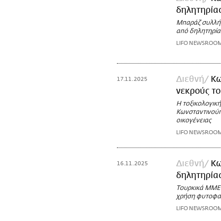
δηλητηρίασ
Μπαράζ συλλήψ
από δηλητηρίασ
LIFO NEWSROO
Διεθνή
Κω
17.11.2025
νεκρούς το
Η τοξικολογική
Κωνσταντινούπ
οικογένειας
LIFO NEWSROO
Διεθνή
Κω
16.11.2025
δηλητηρίασ
Τουρκικά ΜΜΕ 
χρήση φυτοφ
LIFO NEWSROO