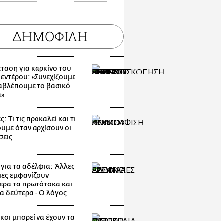
ΔΗΜΟΦΙΛΗ
έταση για καρκίνο του
 εντέρου: «Συνεχίζουμε
αβλέπουμε το βασικό
α»
: Τι τις προκαλεί και τι
ουμε όταν αρχίσουν οι
σεις
 για τα αδέλφια: Άλλες
ιες εμφανίζουν
ερα τα πρωτότοκα και
τα δεύτερα - Ο λόγος
κοι μπορεί να έχουν τα