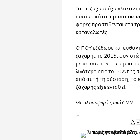
Τα μη ζαχαρούχα γλυκαντι
σε προσυσκευα
συστατικό
φορές προστίθενται στα τ
καταναλωτές.
Ο ΠΟΥ εξέδωσε κατευθυντ
ζάχαρης το 2015, συνιστών
μειώσουν την ημερήσια π
λιγότερο από το 10% της 
από αυτή τη σύσταση, το ε
ζάχαρης είχε ενταθεί.
Με πληροφορίες από CNN
Δ