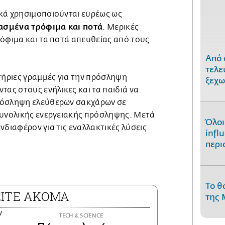
κά χρησιμοποιούνται ευρέως ως
σμένα τρόφιμα και ποτά
. Μερικές
ρόφιμα και τα ποτά απευθείας από τους
Από 
τελε
ήριες γραμμές για την πρόσληψη
ξεχω
τας στους ενήλικες και τα παιδιά να
ρόσληψη ελεύθερων σακχάρων σε
συνολικής ενεργειακής πρόσληψης. Μετά
Όλοι
νδιαφέρον για τις εναλλακτικές λύσεις
infl
περι
Το θ
ΕΙΤΕ ΑΚΟΜΑ
της 
ΤECH & SCIENCE