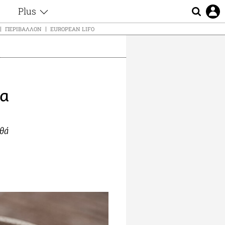
Plus
ς
Θέματα
ΠΕΡΙΒΆΛΛΟΝ
EUROPEAN LIFO
Συνεντεύξεις
ς
Videos
τα
Αφιερώματα
t
Ζώδια
τα
Εξομολογήσεις
Blogs
μη
Οι Αθηναίοι
ς
ηθά
Απώλειες
Lgbtqi+
Επιλογές