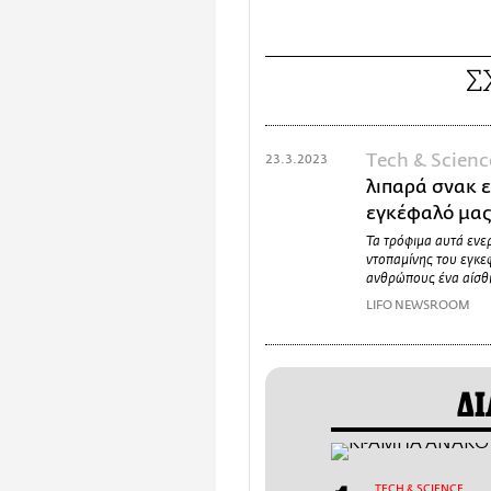
Σ
Τech & Scienc
23.3.2023
λιπαρά σνακ 
εγκέφαλό μα
Τα τρόφιμα αυτά ενε
ντοπαμίνης του εγκεφ
ανθρώπους ένα αίσθ
LIFO NEWSROOM
ΔΙ
ΤECH & SCIENCE