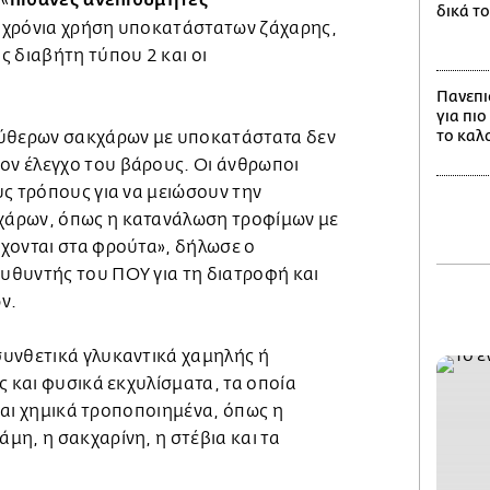
 «
δικά το
οχρόνια χρήση υποκατάστατων ζάχαρης,
ς διαβήτη τύπου 2 και οι
Πανεπι
για πιο
το καλ
εύθερων σακχάρων με υποκατάστατα δεν
ν έλεγχο του βάρους. Οι άνθρωποι
υς τρόπους για να μειώσουν την
άρων, όπως η κατανάλωση τροφίμων με
χονται στα φρούτα», δήλωσε ο
θυντής του ΠΟΥ για τη διατροφή και
ν.
υνθετικά γλυκαντικά χαμηλής ή
ς και φυσικά εκχυλίσματα, τα οποία
ίναι χημικά τροποποιημένα, όπως η
μη, η σακχαρίνη, η στέβια και τα