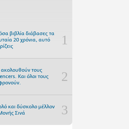
όσα βιβλία διάβασες τα
υταία 20 χρόνια, αυτό
ρίζεις
 ακολουθούν τους
uencers. Και όλοι τους
φρονούν.
ολό και δύσκολο μέλλον
Μονής Σινά