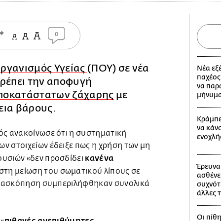
0
ργανισμός Υγείας
(ΠΟΥ) σε νέα
Νέα εξ
παχέος
τρέπει την αποφυγή
να παρ
ποκατάστατων ζάχαρης
με
μήνυμ
εια βάρους.
Κράμπες
να κάν
ός ανακοίνωσε ότι η συστηματική
ενοχλή
ν στοιχείων έδειξε πως η χρήση των μη
κανένα
ουσιών «δεν προσδίδει
Έρευνα
στη μείωση του σωματικού λίπους σε
ασθένε
 ανασκόπηση συμπεριλήφθηκαν συνολικά
συχνότ
άλλες 
Οι πίθη
πιθανές ανεπιθύμητες