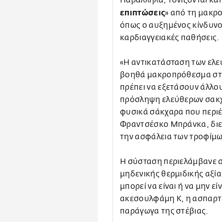
Παράλληλα, τονίζονται και
επιπτώσεις
» από τη μακρ
όπως ο αυξημένος κίνδυνο
καρδιαγγειακές παθήσεις.
«Η αντικατάσταση των ελ
βοηθά μακροπρόθεσμα στο
πρέπει να εξετάσουν άλλο
πρόσληψη ελεύθερων σακχ
φυσικά σάκχαρα που περιέ
Φραντσέσκο Μπράνκα, διευ
την ασφάλεια των τροφίμω
Η σύσταση περιελάμβανε σ
μηδενικής θερμιδικής αξία
μπορεί να είναι ή να μην ε
ακεσουλφάμη Κ, η ασπαρτά
παράγωγα της στέβιας.