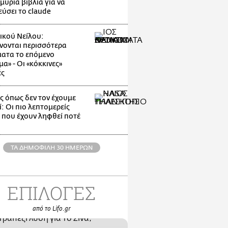
μύρια βιβλία για να
εύσει το claude
τικού Νείλου:
νονται περισσότερα
ατα το επόμενο
α» - Οι «κόκκινες»
ές
ς όπως δεν τον έχουμε
: Οι πιο λεπτομερείς
ς που έχουν ληφθεί ποτέ
ΤΑ ΔΗΜΟΦΙΛΗ 30 ΗΜΕΡΩΝ
ΕΠΙΛΟΓΕΣ
από το Lifo.gr