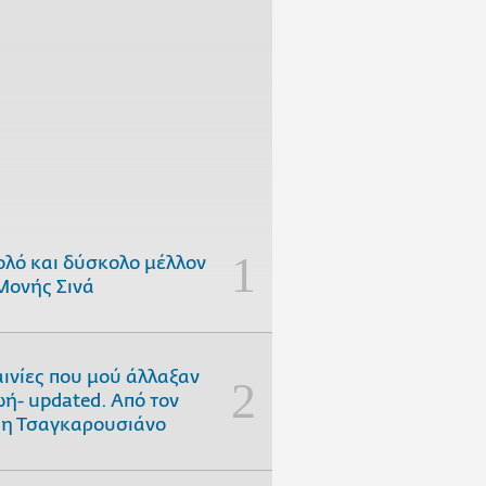
ολό και δύσκολο μέλλον
Μονής Σινά
αινίες που μού άλλαξαν
ωή- updated. Aπό τον
η Τσαγκαρουσιάνο