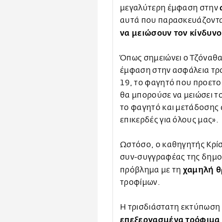
μεγαλύτερη έμφαση στην
αυτά που παρασκευάζονται
να μειώσουν τον κίνδυν
Όπως σημειώνει ο Τζόναθα
έμφαση στην ασφάλεια τρο
19, το φαγητό που προετοι
θα μπορούσε να μειώσει τ
το φαγητό και μετάδοσης 
επικερδές για όλους μας».
Ωστόσο, ο καθηγητής Κρίσ
συν-συγγραφέας της δημοσ
χαμηλή θ
πρόβλημα με τη
τροφίμων.
Η τρισδιάστατη εκτύπωση 
επεξεργασμένα τρόφιμα