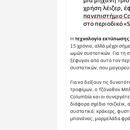
μια μηχανή τρισ
χρήση λέιζερ, έ
πανεπιστήμιο C
στο περιοδικό «S
τεχνολογία εκτύπωση
Η
15 χρόνια, αλλά μέχρι σήμε
ωμών συστατικών. Για τη 
ξέφυγαν από αυτό τον περ
συστατικών, που μαγειρεύε
Για να δείξουν τις δυνατό
τροφίμων, ο Τζόναθαν Μπλ
Columbia και οι συνεργά
διάφορα σχέδια τσιζκέικ,
συστατικά: κράκερς, φυστ
μπανάνας, μαρμελάδα φρά