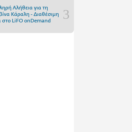
ληρή Αλήθεια για τη
ίνα Κάραλη - Διαθέσιμη
 στo LiFO onDemand