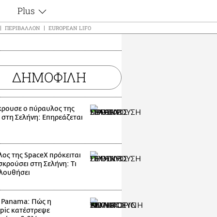
Plus
ς
Θέματα
ΠΕΡΙΒΆΛΛΟΝ
EUROPEAN LIFO
Συνεντεύξεις
ς
Videos
τα
Αφιερώματα
t
ΔΗΜΟΦΙΛΗ
Ζώδια
Εξομολογήσεις
Blogs
μη
ρουσε ο πύραυλος της
Οι Αθηναίοι
 στη Σελήνη: Επηρεάζεται
ς
Απώλειες
Lgbtqi+
Επιλογές
ος της SpaceX πρόκειται
σκρούσει στη Σελήνη: Τι
λουθήσει
t Panama: Πώς η
pic κατέστρεψε