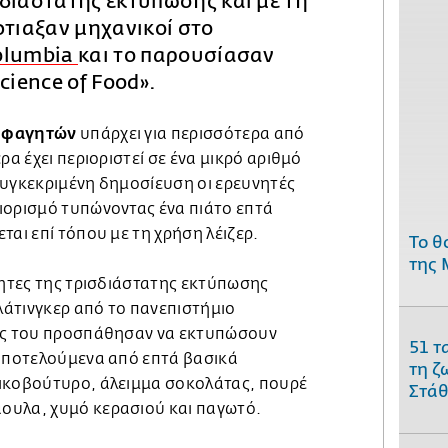
διάστατης εκτύπωσης και με τη
φτιαξαν μηχανικοί στο
olumbia
και το παρουσίασαν
cience of Food».
ς φαγητών
υπάρχει για περισσότερα από
ρα έχει περιοριστεί σε ένα μικρό αριθμό
συγκεκριμένη δημοσίευση οι ερευνητές
ιορισμό τυπώνοντας ένα πιάτο επτά
ται επί τόπου με τη χρήση λέιζερ.
Το θ
της 
τητες της τρισδιάστατης εκτύπωσης
άτινγκερ από το πανεπιστήμιο
τες του προσπάθησαν να εκτυπώσουν
51 τ
 αποτελούμενα από επτά βασικά
τη ζ
ικοβούτυρο, άλειμμα σοκολάτας, πουρέ
Στάθ
ουλα, χυμό κερασιού και παγωτό.