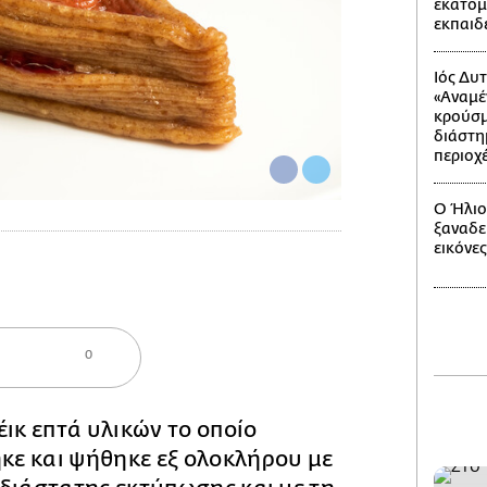
εκατομ
εκπαιδ
Ιός Δυ
«Αναμέ
κρούσμ
διάστημ
περιοχ
Ο Ήλιο
ξαναδεί
εικόνε
0
έικ επτά υλικών το οποίο
ε και ψήθηκε εξ ολοκλήρου με