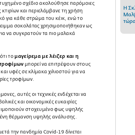
πιτυχημένο σχέδιο ακολούθησε παρόμοιες
Η Σκ
ς κτιρίων και περιελάμβανε τη χρήση
Μαλβ
ό για κάθε στρώμα του κέικ, ενώ το
τώρα
λειμμα σοκολάτας χρησιμοποιήθηκαν ως
ια να συγκρατούν τα πιο μαλακά
μαγείρεμα με λέιζερ και η
ότι το
 τροφίμων
μπορεί να επιτρέψουν στους
και υφές σε κλίμακα χιλιοστού για να
ρίες τροφίμων.
ονες, αυτές οι τεχνικές ενδέχεται να
ολικές και οικονομικές ευκαιρίες
σιμοποιούν στοχευμένο φως υψηλής
μένη θέρμανση υψηλής ανάλυσης.
μετά την πανδημία Covid-19 δίνεται