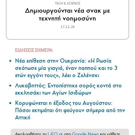
ΤECH & SCIENCE
Δημιουργούνται νέα σνακ με
τεχνητή νοημοσύνη
17.12.24
ΕΙΔΗΣΕΙΣ ΣΗΜΕΡΑ:
Νέα επίθεση στην Ουκρανία: «Η Ρωσία
σκότωσε μία γιαγιά, έναν παππού και το 3
ετών εγγόνι τους», λέει ο Ζελένσκι
Λυκαβηττός: Εντοπίστηκε σορός κοντά στο
εκκλησάκι των Αγίων Ισιδώρων
Κορυφώνεται η έξοδος του Αυγούστου:
Πόσοι εκτιμάται ότι φεύγουν σήμερα από την
Αττική
Ακολουθήστε το
LiFO.gr
στο
Google News
και μάθετε