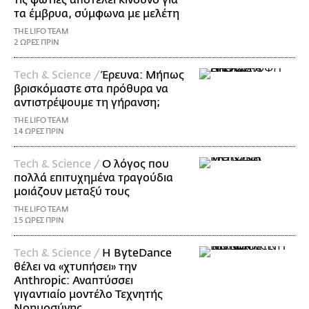
τα έμβρυα, σύμφωνα με μελέτη
THE LIFO TEAM
2 ΩΡΕΣ ΠΡΙΝ
Τech & Science /
Έρευνα: Μήπως
βρισκόμαστε στα πρόθυρα να
αντιστρέψουμε τη γήρανση;
THE LIFO TEAM
14 ΩΡΕΣ ΠΡΙΝ
Τech & Science /
Ο λόγος που
πολλά επιτυχημένα τραγούδια
μοιάζουν μεταξύ τους
THE LIFO TEAM
15 ΩΡΕΣ ΠΡΙΝ
Τech & Science /
Η ByteDance
θέλει να «χτυπήσει» την
Anthropic: Αναπτύσσει
γιγαντιαίο μοντέλο Τεχνητής
Νοημοσύνης