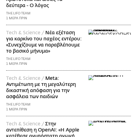
δεύτερα - Ο λόγος
THE LIFO TEAM
1 ΜΕΡΑ ΠΡΙΝ
Τech & Science /
Νέα εξέταση
για καρκίνο του παχέος εντέρου:
«Συνεχίζουμε να παραβλέπουμε
το βασικό μήνυμα»
THE LIFO TEAM
1 ΜΕΡΑ ΠΡΙΝ
Τech & Science /
Meta:
Αντιμέτωπη με τη μεγαλύτερη
δικαστική απόφαση για την
ασφάλεια των παιδιών
THE LIFO TEAM
1 ΜΕΡΑ ΠΡΙΝ
Τech & Science /
Στην
αντεπίθεση η OpenAI: «Η Apple
κατέθεσε ανυπόστατη αγωγή