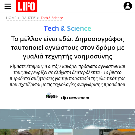
Παράκαμψη
προς
το
HOME
ΕΙΔΗΣΕΙΣ
Τech & Science
κυρίως
Τech & Science
περιεχόμενο
Το μέλλον είναι εδώ: Δημοσιογράφος
ταυτοποιεί αγνώστους στον δρόμο με
γυαλιά τεχνητής νοημοσύνης
Είμαστε έτοιμοι για αυτό; Σκανάρει πρόσωπα αγνώστων και
τους αναγνωρίζει σε ελάχιστα δευτερόλεπτα - Το βίντεο
πυροδοτεί συζητήσεις για την προστασία της ιδιωτικότητας
που σχετίζονται με τις τεχνολογίες αναγνώρισης προσώπου
LifO Newsroom