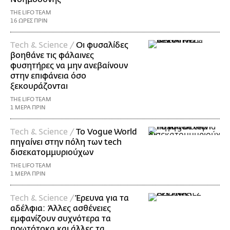
THE LIFO TEAM
16 ΩΡΕΣ ΠΡΙΝ
Τech & Science /
Οι φυσαλίδες
βοηθάνε τις φάλαινες
φυσητήρες να μην ανεβαίνουν
στην επιφάνεια όσο
ξεκουράζονται
THE LIFO TEAM
1 ΜΕΡΑ ΠΡΙΝ
Τech & Science /
Το Vogue World
πηγαίνει στην πόλη των tech
δισεκατομμυριούχων
THE LIFO TEAM
1 ΜΕΡΑ ΠΡΙΝ
Τech & Science /
Έρευνα για τα
αδέλφια: Άλλες ασθένειες
εμφανίζουν συχνότερα τα
πρωτότοκα και άλλες τα