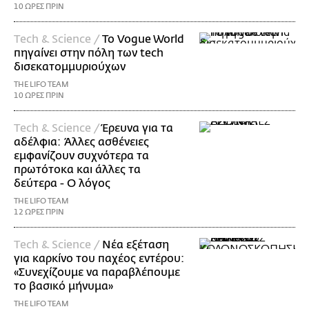
10 ΩΡΕΣ ΠΡΙΝ
Τech & Science /
Το Vogue World
πηγαίνει στην πόλη των tech
δισεκατομμυριούχων
THE LIFO TEAM
10 ΩΡΕΣ ΠΡΙΝ
Τech & Science /
Έρευνα για τα
αδέλφια: Άλλες ασθένειες
εμφανίζουν συχνότερα τα
πρωτότοκα και άλλες τα
δεύτερα - Ο λόγος
THE LIFO TEAM
12 ΩΡΕΣ ΠΡΙΝ
Τech & Science /
Νέα εξέταση
για καρκίνο του παχέος εντέρου:
«Συνεχίζουμε να παραβλέπουμε
το βασικό μήνυμα»
THE LIFO TEAM