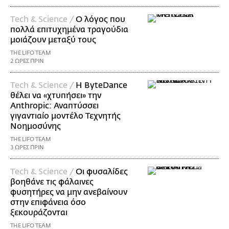
Τech & Science /
Ο λόγος που
πολλά επιτυχημένα τραγούδια
μοιάζουν μεταξύ τους
THE LIFO TEAM
2 ΩΡΕΣ ΠΡΙΝ
Τech & Science /
Η ByteDance
θέλει να «χτυπήσει» την
Anthropic: Αναπτύσσει
γιγαντιαίο μοντέλο Τεχνητής
Νοημοσύνης
THE LIFO TEAM
3 ΩΡΕΣ ΠΡΙΝ
Τech & Science /
Οι φυσαλίδες
βοηθάνε τις φάλαινες
φυσητήρες να μην ανεβαίνουν
στην επιφάνεια όσο
ξεκουράζονται
THE LIFO TEAM