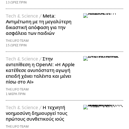
13 ΩΡΕΣ ΠΡΙΝ
Τech & Science /
Meta:
Αντιμέτωπη με τη μεγαλύτερη
δικαστική απόφαση για την
ασφάλεια των παιδιών
THE LIFO TEAM
15 ΩΡΕΣ ΠΡΙΝ
Τech & Science /
Στην
αντεπίθεση η OpenAI: «Η Apple
κατέθεσε ανυπόστατη αγωγή
επειδή χάνει ταλέντα και μένει
πίσω στο AI»
THE LIFO TEAM
1 ΜΕΡΑ ΠΡΙΝ
Τech & Science /
Η τεχνητή
νοημοσύνη δημιουργεί τους
πρώτους συνθετικούς ιούς
THE LIFO TEAM