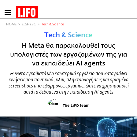
Παράκαμψη
προς
το
HOME
ΕΙΔΗΣΕΙΣ
Τech & Science
κυρίως
Τech & Science
περιεχόμενο
Η Meta θα παρακολουθεί τους
υπολογιστές των εργαζομένων της για
να εκπαιδεύει AI agents
Η Meta εγκαθιστά νέο εσωτερικό εργαλείο που καταγράφει
κινήσεις του ποντικιού, κλικ, πληκτρολογήσεις και ορισμένα
screenshots από εφαρμογές εργασίας, ώστε να χρησιμοποιεί
αυτά τα δεδομένα στην εκπαίδευση AI agents
The LiFO team