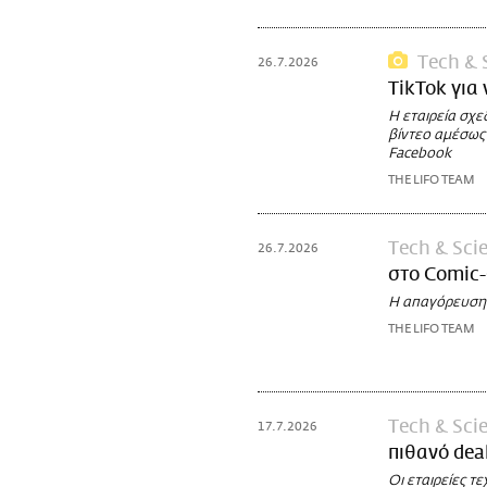
Τech & 
26.7.2026
TikTok για
Η εταιρεία σχε
βίντεο αμέσως
Facebook
THE LIFO TEAM
Τech & Sci
26.7.2026
στο Comic
Η απαγόρευση 
THE LIFO TEAM
Τech & Sci
17.7.2026
πιθανό deal
Οι εταιρείες 