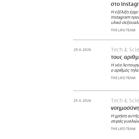
στο Instag
Η εξέλιξη έρχε
Instagram προ
υλικό σεξουαλ
THE LIFO TEAM
Τech & Sci
29.6.2026
τους αριθ
Η νέα λειτουργ
ο αριθμός τηλ
THE LIFO TEAM
Τech & Sci
25.6.2026
νοημοσύνης
Η χρήση αυτής
σειράς γυαλιώ
THE LIFO TEAM