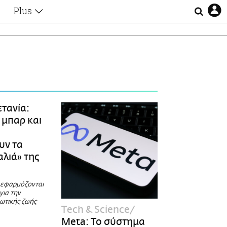
Plus
Θέματα
Συνεντεύξεις
Videos
τα
Αφιερώματα
Ζώδια
Εξομολογήσεις
Blogs
η
τανία:
Οι Αθηναίοι
 μπαρ και
Απώλειες
Lgbtqi+
υν τα
Επιλογές
αλιά» της
 εφαρμόζονται
για την
ιωτικής ζωής
Τech & Science
Meta: Το σύστημα