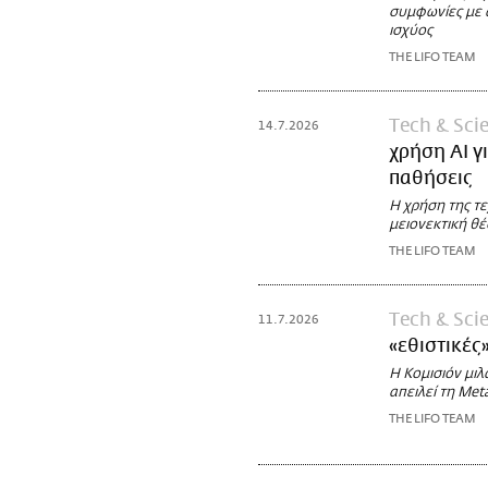
συμφωνίες με 
ισχύος
THE LIFO TEAM
Τech & Sci
14.7.2026
χρήση ΑΙ γ
παθήσεις
Η χρήση της τ
μειονεκτική θέ
THE LIFO TEAM
Τech & Sci
11.7.2026
«εθιστικές
Η Κομισιόν μιλ
απειλεί τη Me
THE LIFO TEAM