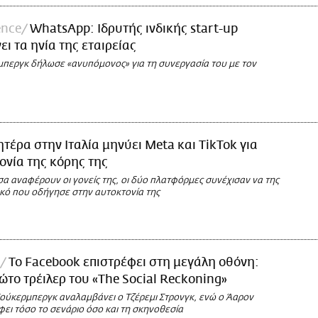
ence
WhatsApp: Ιδρυτής ινδικής start-up
ι τα ηνία της εταιρείας
περγκ δήλωσε «ανυπόμονος» για τη συνεργασία του με τον
τέρα στην Ιταλία μηνύει Meta και TikTok για
ονία της κόρης της
α αναφέρουν οι γονείς της, οι δύο πλατφόρμες συνέχισαν να της
ικό που οδήγησε στην αυτοκτονία της
Το Facebook επιστρέφει στη μεγάλη οθόνη:
ρώτο τρέιλερ του «The Social Reckoning»
Ζούκερμπεργκ αναλαμβάνει ο Τζέρεμι Στρονγκ, ενώ ο Άαρον
ει τόσο το σενάριο όσο και τη σκηνοθεσία