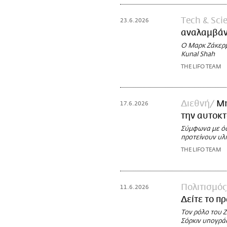
Τech & Sci
23.6.2026
αναλαμβάνε
Ο Μαρκ Ζάκερμ
Kunal Shah
THE LIFO TEAM
Διεθνή
Μη
17.6.2026
την αυτοκτ
Σύμφωνα με όσ
προτείνουν υλ
THE LIFO TEAM
Πολιτισμός
11.6.2026
Δείτε το π
Τον ρόλο του 
Σόρκιν υπογράφ