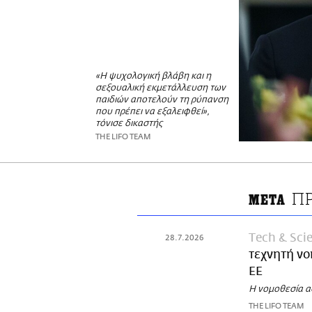
«Η ψυχολογική βλάβη και η
σεξουαλική εκμετάλλευση των
παιδιών αποτελούν τη ρύπανση
που πρέπει να εξαλειφθεί»,
τόνισε δικαστής
THE LIFO TEAM
Π
META
Τech & Sci
28.7.2026
τεχνητή νο
ΕΕ
Η νομοθεσία α
THE LIFO TEAM