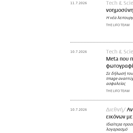
Τech & Sci
11.7.2026
νοημοσύνης
Η νέα λειτουργ
THE LIFO TEAM
Τech & Sci
10.7.2026
Meta που π
φωτογραφί
Σε δήλωσή του
Image αναπτύχ
ασφαλείας
THE LIFO TEAM
Διεθνή
Αν
10.7.2026
εικόνων με
Ιδιαίτερα προσ
λογαριασμό