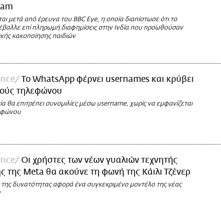
ram
ται μετά από έρευνα του BBC Eye, η οποία διαπίστωσε ότι το
έβαλλε επί πληρωμή διαφημίσεις στην Ινδία που προωθούσαν
ικής κακοποίησης παιδιών
ence
Το WhatsApp φέρνει usernames και κρύβει
μούς τηλεφώνου
ία θα επιτρέπει συνομιλίες μέσω username, χωρίς να εμφανίζεται
εφώνου
ence
Οι χρήστες των νέων γυαλιών τεχνητής
 της Meta θα ακούνε τη φωνή της Κάιλι Τζένερ
 της δυνατότητας αφορά ένα συγκεκριμένο μοντέλο της νέας
ν