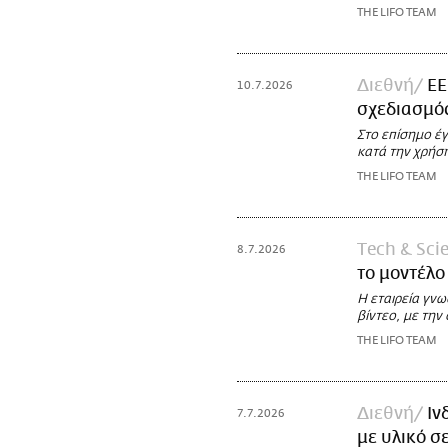
THE LIFO TEAM
Διεθνή
ΕΕ
10.7.2026
σχεδιασμός
Στο επίσημο έ
κατά την χρήσ
THE LIFO TEAM
Τech & Sci
8.7.2026
το μοντέλο
H εταιρεία γνω
βίντεο, με την
THE LIFO TEAM
Διεθνή
Ιν
7.7.2026
με υλικό σ