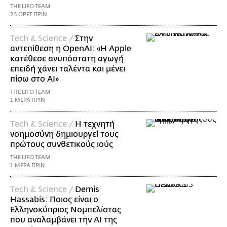
THE LIFO TEAM
23 ΩΡΕΣ ΠΡΙΝ
Τech & Science /
Στην
αντεπίθεση η OpenAI: «Η Apple
κατέθεσε ανυπόστατη αγωγή
επειδή χάνει ταλέντα και μένει
πίσω στο AI»
THE LIFO TEAM
1 ΜΕΡΑ ΠΡΙΝ
Τech & Science /
Η τεχνητή
νοημοσύνη δημιουργεί τους
πρώτους συνθετικούς ιούς
THE LIFO TEAM
1 ΜΕΡΑ ΠΡΙΝ
Τech & Science /
Demis
Hassabis: Ποιος είναι ο
Ελληνοκύπριος Νομπελίστας
που αναλαμβάνει την AI της