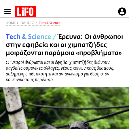
Παράκαμψη
προς
το
HOME
ΕΙΔΗΣΕΙΣ
Τech & Science
κυρίως
Τech & Science
/
Έρευνα: Οι άνθρωποι
περιεχόμενο
στην εφηβεία και οι χιμπατζήδες
μοιράζονται παρόμοια «προβλήματα»
Οι νεαροί άνθρωποι και οι έφηβοι χιμπατζήδες βιώνουν
ραγδαίες ορμονικές αλλαγές, νέους κοινωνικούς δεσμούς,
αυξημένη επιθετικότητα και ανταγωνισμό για θέση στον
κοινωνικό τους περίγυρο