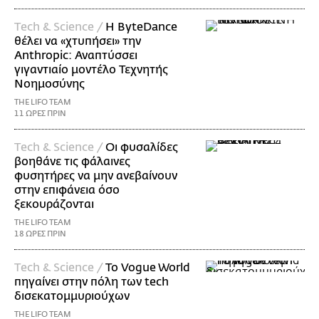
Τech & Science /
Η ByteDance
θέλει να «χτυπήσει» την
Anthropic: Αναπτύσσει
γιγαντιαίο μοντέλο Τεχνητής
Νοημοσύνης
THE LIFO TEAM
11 ΩΡΕΣ ΠΡΙΝ
Τech & Science /
Οι φυσαλίδες
βοηθάνε τις φάλαινες
φυσητήρες να μην ανεβαίνουν
στην επιφάνεια όσο
ξεκουράζονται
THE LIFO TEAM
18 ΩΡΕΣ ΠΡΙΝ
Τech & Science /
Το Vogue World
πηγαίνει στην πόλη των tech
δισεκατομμυριούχων
THE LIFO TEAM