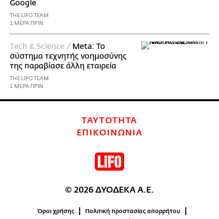
Google
THE LIFO TEAM
1 ΜΕΡΑ ΠΡΙΝ
Τech & Science /
Meta: Το
σύστημα τεχνητής νοημοσύνης
της παραβίασε άλλη εταιρεία
THE LIFO TEAM
1 ΜΕΡΑ ΠΡΙΝ
ΤΑΥΤΟΤΗΤΑ
ΕΠΙΚΟΙΝΩΝΙΑ
© 2026 ΔΥΟΔΕΚΑ Α.Ε.
Όροι χρήσης
Πολιτική προστασίας απορρήτου