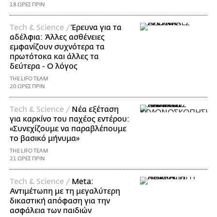
18 ΩΡΕΣ ΠΡΙΝ
Τech & Science /
Έρευνα για τα
αδέλφια: Άλλες ασθένειες
εμφανίζουν συχνότερα τα
πρωτότοκα και άλλες τα
δεύτερα - Ο λόγος
THE LIFO TEAM
20 ΩΡΕΣ ΠΡΙΝ
Τech & Science /
Νέα εξέταση
για καρκίνο του παχέος εντέρου:
«Συνεχίζουμε να παραβλέπουμε
το βασικό μήνυμα»
THE LIFO TEAM
21 ΩΡΕΣ ΠΡΙΝ
Τech & Science /
Meta:
Αντιμέτωπη με τη μεγαλύτερη
δικαστική απόφαση για την
ασφάλεια των παιδιών