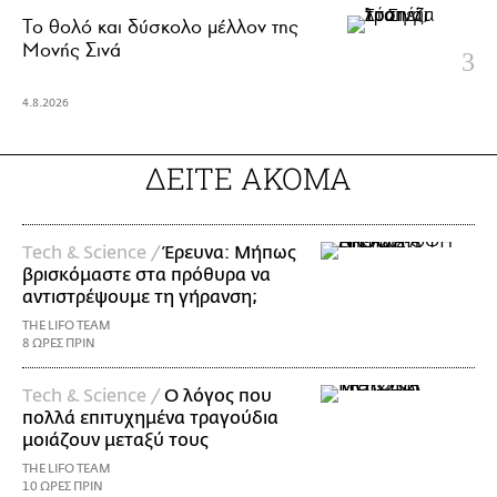
Το θολό και δύσκολο μέλλον της
Μονής Σινά
4.8.2026
ΔΕΙΤΕ ΑΚΟΜΑ
Τech & Science /
Έρευνα: Μήπως
βρισκόμαστε στα πρόθυρα να
αντιστρέψουμε τη γήρανση;
THE LIFO TEAM
8 ΩΡΕΣ ΠΡΙΝ
Τech & Science /
Ο λόγος που
πολλά επιτυχημένα τραγούδια
μοιάζουν μεταξύ τους
THE LIFO TEAM
10 ΩΡΕΣ ΠΡΙΝ