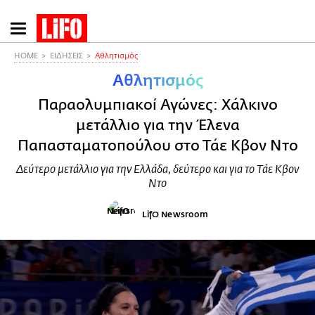
Παράκαμψη
προς
το
HOME
ΕΙΔΗΣΕΙΣ
Αθλητισμός
κυρίως
Αθλητισμός
περιεχόμενο
Παραολυμπιακοί Αγώνες: Χάλκινο
μετάλλιο για την Έλενα
Παπασταματοπούλου στο Τάε Κβον Ντο
Δεύτερο μετάλλιο για την Ελλάδα, δεύτερο και για το Τάε Κβον
Ντο
LifO Newsroom