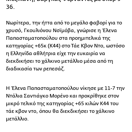
36.
Νωρίτερα, την ήττα από το μεγάλο φαβορί για το
χρυσό, Γκουλιόνου Νσϊμόβα, γνώρισε η Έλενα
Παπασταματοπούλου στα προημιτελικά της
κατηγορίας +65κ (Κ44) στο Τάε Κβον Ντο, ωστόσο
η Ελληνίδα αθλήτρια είχε την ευκαιρία να
διεκδικήσει το χάλκινο μετάλλιο μέσα από τη
διαδικασία των ρεπεσάζ.
Η Έλενα Παπασταματοπούλου νίκησε με 11-7 την
Ντάλια Σαντιάγκο Μορένο και προκρίθηκε στον
μικρό τελικό της κατηγορίας +65 κιλών Κ44 του
τάε κβον ντο, όπου θα διεκδικήσει το χάλκινο
μετάλλιο.