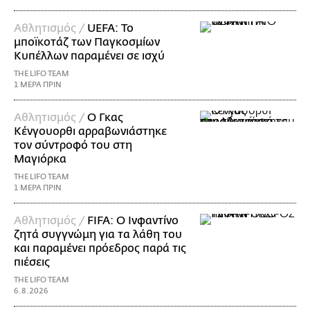
Αθλητισμός /
UEFA: Το
μποϊκοτάζ των Παγκοσμίων
Κυπέλλων παραμένει σε ισχύ
THE LIFO TEAM
1 ΜΕΡΑ ΠΡΙΝ
Αθλητισμός /
Ο Γκας
Κένγουορθι αρραβωνιάστηκε
τον σύντροφό του στη
Μαγιόρκα
THE LIFO TEAM
1 ΜΕΡΑ ΠΡΙΝ
Αθλητισμός /
FIFA: Ο Ινφαντίνο
ζητά συγγνώμη για τα λάθη του
και παραμένει πρόεδρος παρά τις
πιέσεις
THE LIFO TEAM
6.8.2026