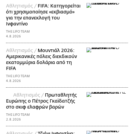
Αθλητισμός /
FIFA: Κατηγορείται
ότι χρησιμοποίησε «εκβιασμό»
για την επανεκλογή του
Ινφαντίνο
THE LIFO TEAM
4.8.2026
Αθλητισμός /
Μουντιάλ 2026:
Αμερικανικές πόλεις διεκδικούν
εκατομμύρια δολάρια από τη
FIFA
THE LIFO TEAM
4.8.2026
Αθλητισμός /
Πρωταθλητής
Ευρώπης ο Πέτρος Γκαϊδατζής
στο σκιφ ελαφρών βαρών
THE LIFO TEAM
2.8.2026
Αθλητισμός /
Τζιάνι Ινφαντίνο: