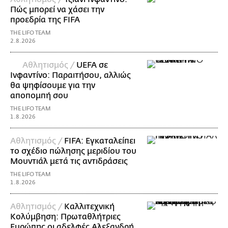
Πώς μπορεί να χάσει την
προεδρία της FIFA
THE LIFO TEAM
2.8.2026
Αθλητισμός /
UEFA σε
Ινφαντίνο: Παραιτήσου, αλλιώς
θα ψηφίσουμε για την
αποπομπή σου
THE LIFO TEAM
1.8.2026
Αθλητισμός /
FIFA: Εγκαταλείπει
το σχέδιο πώλησης μεριδίου του
Μουντιάλ μετά τις αντιδράσεις
THE LIFO TEAM
1.8.2026
Αθλητισμός /
Καλλιτεχνική
Κολύμβηση: Πρωταθλήτριες
Ευρώπης οι αδελφές Αλεξανδρή