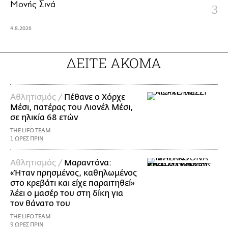
Μονής Σινά
4.8.2026
ΔΕΙΤΕ ΑΚΟΜΑ
Αθλητισμός /
Πέθανε ο Χόρχε
Μέσι, πατέρας του Λιονέλ Μέσι,
σε ηλικία 68 ετών
THE LIFO TEAM
1 ΩΡΕΣ ΠΡΙΝ
Αθλητισμός /
Μαραντόνα:
«Ήταν πρησμένος, καθηλωμένος
στο κρεβάτι και είχε παραιτηθεί»
λέει ο μασέρ του στη δίκη για
τον θάνατο του
THE LIFO TEAM
9 ΩΡΕΣ ΠΡΙΝ