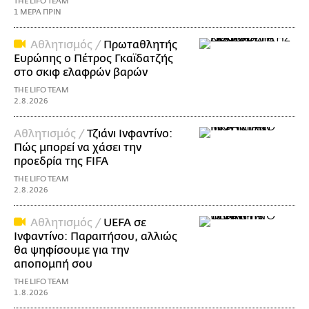
THE LIFO TEAM
1 ΜΕΡΑ ΠΡΙΝ
Αθλητισμός /
Πρωταθλητής
Ευρώπης ο Πέτρος Γκαϊδατζής
στο σκιφ ελαφρών βαρών
THE LIFO TEAM
2.8.2026
Αθλητισμός /
Τζιάνι Ινφαντίνο:
Πώς μπορεί να χάσει την
προεδρία της FIFA
THE LIFO TEAM
2.8.2026
Αθλητισμός /
UEFA σε
Ινφαντίνο: Παραιτήσου, αλλιώς
θα ψηφίσουμε για την
αποπομπή σου
THE LIFO TEAM
1.8.2026