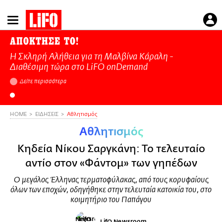
Παράκαμψη
προς
το
ΑΠΟΚΤΗΣΕ ΤΟ!
κυρίως
Η Σκληρή Αλήθεια για τη Μαλβίνα Κάραλη -
περιεχόμενο
Διαθέσιμη τώρα στo LiFO onDemand
Δείτε περισσότερα
HOME
ΕΙΔΗΣΕΙΣ
Αθλητισμός
Αθλητισμός
Κηδεία Νίκου Σαργκάνη: Το τελευταίο
αντίο στον «Φάντομ» των γηπέδων
Ο μεγάλος Έλληνας τερματοφύλακας, από τους κορυφαίους
όλων των εποχών, οδηγήθηκε στην τελευταία κατοικία του, στο
κοιμητήριο του Παπάγου
LifO Newsroom