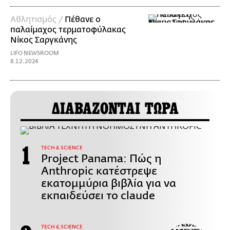
Αθλητισμός /
Πέθανε ο
παλαίμαχος τερματοφύλακας
Νίκος Σαργκάνης
LIFO NEWSROOM
8.12.2024
ΔΙΑΒΑΖΟΝΤΑΙ ΤΩΡΑ
ΤECH & SCIENCE
Project Panama: Πώς η
Anthropic κατέστρεψε
εκατομμύρια βιβλία για να
εκπαιδεύσει το claude
ΤECH & SCIENCE