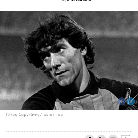
Νίκος Σαργκάνης/ Eurokinissi