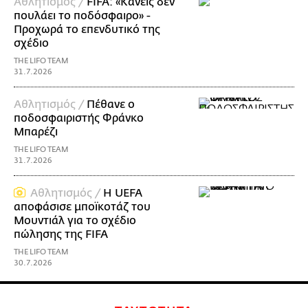
Αθλητισμός /
FIFA: «Κανείς δεν
πουλάει το ποδόσφαιρο» -
Προχωρά το επενδυτικό της
σχέδιο
THE LIFO TEAM
31.7.2026
Αθλητισμός /
Πέθανε ο
ποδοσφαιριστής Φράνκο
Μπαρέζι
THE LIFO TEAM
31.7.2026
Αθλητισμός /
Η UEFA
αποφάσισε μποϊκοτάζ του
Μουντιάλ για το σχέδιο
πώλησης της FIFA
THE LIFO TEAM
30.7.2026