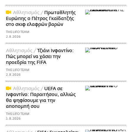
Αθλητισμός /
Πρωταθλητής
Ευρώπης ο Πέτρος Γκαϊδατζής
στο σκιφ ελαφρών βαρών
THE LIFO TEAM
2.8.2026
Αθλητισμός /
Τζιάνι Ινφαντίνο:
Πώς μπορεί να χάσει την
προεδρία της FIFA
THE LIFO TEAM
2.8.2026
Αθλητισμός /
UEFA σε
Ινφαντίνο: Παραιτήσου, αλλιώς
θα ψηφίσουμε για την
αποπομπή σου
THE LIFO TEAM
1.8.2026