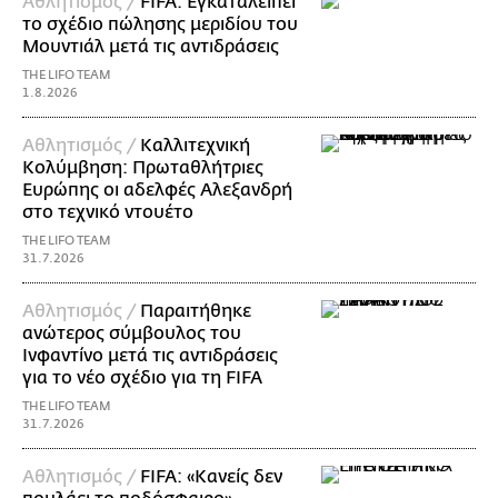
Αθλητισμός /
FIFA: Εγκαταλείπει
το σχέδιο πώλησης μεριδίου του
Μουντιάλ μετά τις αντιδράσεις
THE LIFO TEAM
1.8.2026
Αθλητισμός /
Καλλιτεχνική
Κολύμβηση: Πρωταθλήτριες
Ευρώπης οι αδελφές Αλεξανδρή
στο τεχνικό ντουέτο
THE LIFO TEAM
31.7.2026
Αθλητισμός /
Παραιτήθηκε
ανώτερος σύμβουλος του
Ινφαντίνο μετά τις αντιδράσεις
για το νέο σχέδιο για τη FIFA
THE LIFO TEAM
31.7.2026
Αθλητισμός /
FIFA: «Κανείς δεν