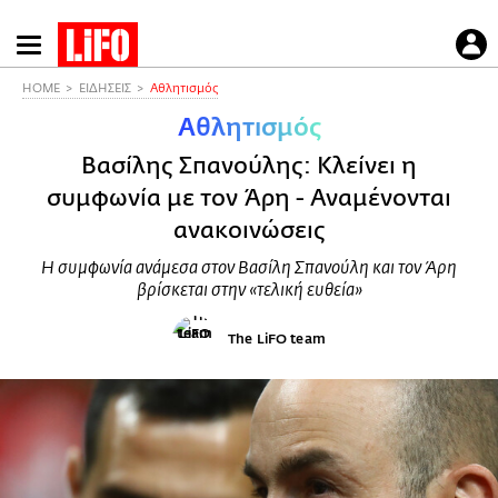
Παράκαμψη
προς
το
HOME
ΕΙΔΗΣΕΙΣ
Αθλητισμός
κυρίως
Αθλητισμός
περιεχόμενο
Βασίλης Σπανούλης: Κλείνει η
συμφωνία με τον Άρη - Αναμένονται
ανακοινώσεις
Η συμφωνία ανάμεσα στον Βασίλη Σπανούλη και τον Άρη
βρίσκεται στην «τελική ευθεία»
The LiFO team