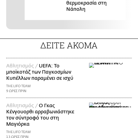
θερμοκρασία στη
Νάπολη
ΔΕΙΤΕ ΑΚΟΜΑ
Αθλητισμός /
UEFA: Το
μποϊκοτάζ των Παγκοσμίων
Κυπέλλων παραμένει σε ισχύ
THE LIFO TEAM
9 ΩΡΕΣ ΠΡΙΝ
Αθλητισμός /
Ο Γκας
Κένγουορθι αρραβωνιάστηκε
τον σύντροφό του στη
Μαγιόρκα
THE LIFO TEAM
13 ΩΡΕΣ ΠΡΙΝ