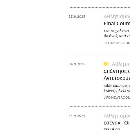
Αθλητισμό
15.9.2025
Final Coun
Με το χάλκινο
διεθνείς από τ
LIFO NEWSROO
Αθλητι
14.9.2025
απάντησε σ
Αντετοκούν
«Δεν είμαι αυτ
Γιάννης Αντετ
LIFO NEWSROO
Αθλητισμό
14.9.2025
εσένα» - Ο