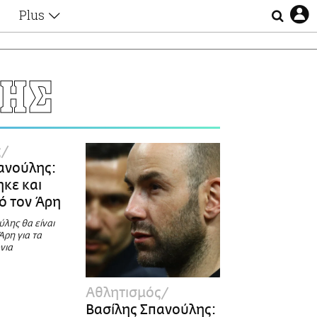
Plus
Θέματα
Συνεντεύξεις
Videos
ΛΗΣ
τα
Αφιερώματα
Ζώδια
Εξομολογήσεις
Blogs
η
ς
Οι Αθηναίοι
ανούλης:
Απώλειες
κε και
Lgbtqi+
ό τον Άρη
Επιλογές
λης θα είναι
Άρη για τα
νια
Αθλητισμός
Βασίλης Σπανούλης: