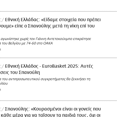
ς
Εθνική Ελλάδας: «Είδαμε στοιχεία που πρέπει
ουμε» είπε ο Σπανούλης μετά τη νίκη επί του
ι αγωνίστηκε χωρίς τον Γιάννη Αντετοκούνμπο επικράτησε
α του Βελγίου με 74-60 στο ΟΑΚΑ
M
ς
Εθνική Ελλάδος - EuroBasket 2025: Αυτές
λήσεις του Σπανούλη
α του αντιπροσωπευτικού συγκροτήματος θα ξεκινήσει τη
υλίου
M
ς
Σπανούλης: «Κουρασμένοι είναι οι γονείς που
κάθε μέρα για να ταΐσουν τα παιδιά τους, όχι οι