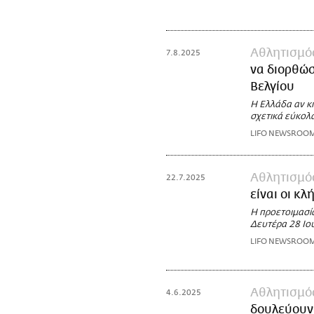
Αθλητισμό
7.8.2025
να διορθώσ
Βελγίου
Η Ελλάδα αν κ
σχετικά εύκολ
LIFO NEWSROO
Αθλητισμό
22.7.2025
είναι οι κ
Η προετοιμασί
Δευτέρα 28 Ιο
LIFO NEWSROO
Αθλητισμό
4.6.2025
δουλεύουν 