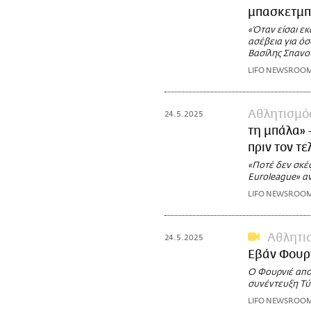
μπασκετμπ
«Όταν είσαι εκ
ασέβεια για ό
Βασίλης Σπανού
LIFO NEWSROO
Αθλητισμό
24.5.2025
τη μπάλα» 
πριν τον τε
«Ποτέ δεν σκέφ
Euroleague» α
LIFO NEWSROO
Αθλητι
24.5.2025
Εβάν Φουρν
Ο Φουρνιέ απο
συνέντευξη Τύπ
LIFO NEWSROO