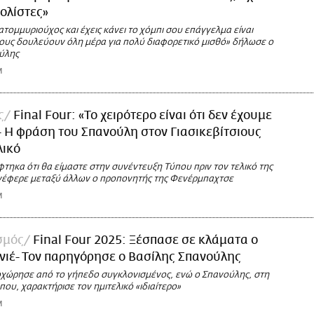
ολίστες»
ατομμυριούχος και έχεις κάνει το χόμπι σου επάγγελμα είναι
σους δουλεύουν όλη μέρα για πολύ διαφορετικό μισθό» δήλωσε ο
λης ​
M
ς
Final Four: «Το χειρότερο είναι ότι δεν έχουμε
- Η φράση του Σπανούλη στον Γιασικεβίτσιους
λικό
τηκα ότι θα είμαστε στην συνέντευξη Τύπου πριν τον τελικό της
νέφερε μεταξύ άλλων ο προπονητής της Φενέρμπαχτσε
M
σμός
Final Four 2025: Ξέσπασε σε κλάματα ο
ιέ- Τον παρηγόρησε ο Βασίλης Σπανούλης
χώρησε από το γήπεδο συγκλονισμένος, ενώ ο Σπανούλης, στη
ου, χαρακτήρισε τον ημιτελικό «ιδιαίτερο»
M