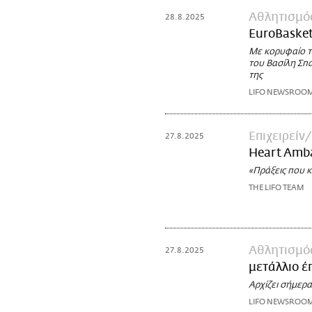
Αθλητισμό
28.8.2025
EuroBasket
Με κορυφαίο τ
του Βασίλη Σπα
της
LIFO NEWSROO
Επιχειρείν
27.8.2025
Heart Amba
«Πράξεις που κ
THE LIFO TEAM
Αθλητισμό
27.8.2025
μετάλλιο έ
Αρχίζει σήμερ
LIFO NEWSROO