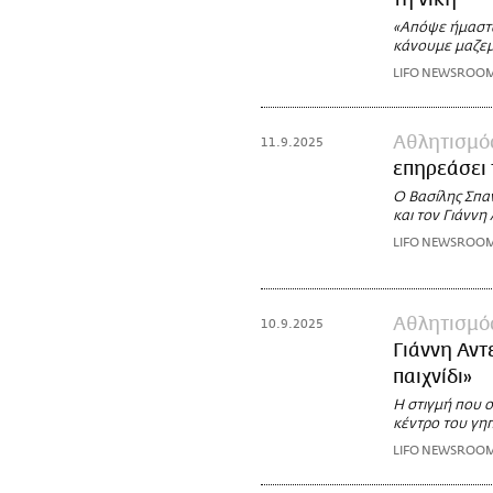
τη νίκη
«Απόψε ήμασταν
κάνουμε μαζεμ
LIFO NEWSROO
Αθλητισμό
11.9.2025
επηρεάσει 
Ο Βασίλης Σπα
και τον Γιάνν
LIFO NEWSROO
Αθλητισμό
10.9.2025
Γιάννη Αντ
παιχνίδι»
Η στιγμή που 
κέντρο του γηπ
LIFO NEWSROO