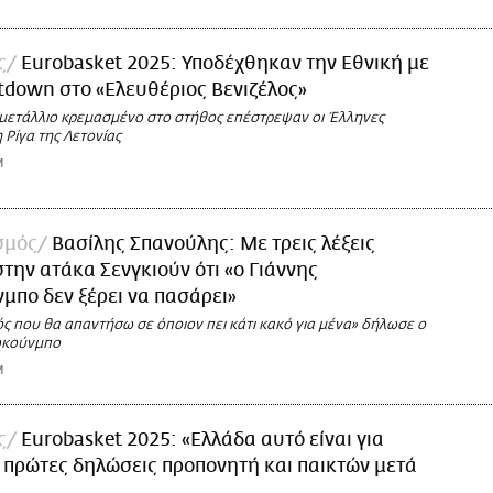
ς
Eurobasket 2025: Υποδέχθηκαν την Εθνική με
tdown στο «Ελευθέριος Βενιζέλος»
 μετάλλιο κρεμασμένο στο στήθος επέστρεψαν οι Έλληνες
η Ρίγα της Λετονίας
M
σμός
Βασίλης Σπανούλης: Με τρεις λέξεις
την ατάκα Σενγκιούν ότι «ο Γιάννης
μπο δεν ξέρει να πασάρει»
ός που θα απαντήσω σε όποιον πει κάτι κακό για μένα» δήλωσε ο
οκούνμπο
M
ς
Eurobasket 2025: «Ελλάδα αυτό είναι για
ι πρώτες δηλώσεις προπονητή και παικτών μετά