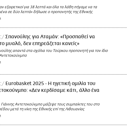
 εξαιρετικοί για 38 λεπτά και όλα τα λάθη πήγαμε να τα
ένα σε δύο λεπτά» δήλωσε ο προπονητής της Εθνικής
M
ς
Σπανούλης για Αταμάν: «Προσπαθεί να
το μυαλό, δεν επηρεάζεται κανείς»
νούλης απαντά στα σχόλια του Τούρκου προπονητή για τον ίδιο
η Αντετοκούνμπο
M
ς
Eurobasket 2025 - Η ηγετική ομιλία του
ετοκούνμπο: «Δεν κερδίσαμε κάτι, άλλο ένα
ο Γιάννης Αντετοκούνμπο μάζεψε τους συμπαίκτες του στο
έδου μετά τη νίκη της Εθνικής επί της Λιθουανίας
M