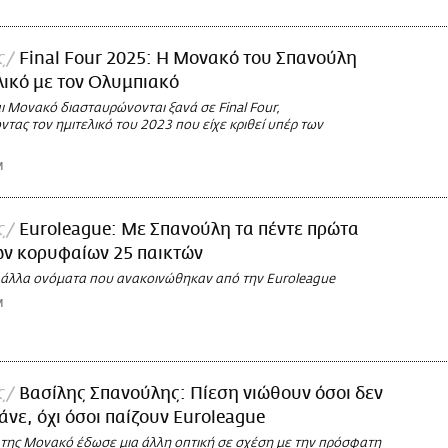
ς
Final Four 2025: Η Μονακό του Σπανούλη
λικό με τον Ολυμπιακό
ι Μονακό διασταυρώνονται ξανά σε Final Four,
ας τον ημιτελικό του 2023 που είχε κριθεί υπέρ των
M
ς
Euroleague: Με Σπανούλη τα πέντε πρώτα
ων κορυφαίων 25 παικτών
 4 άλλα ονόματα που ανακοινώθηκαν από την Euroleague
M
ς
Βασίλης Σπανούλης: Πίεση νιώθουν όσοι δεν
άνε, όχι όσοι παίζουν Euroleague
της Μονακό έδωσε μια άλλη οπτική σε σχέση με την πρόσφατη