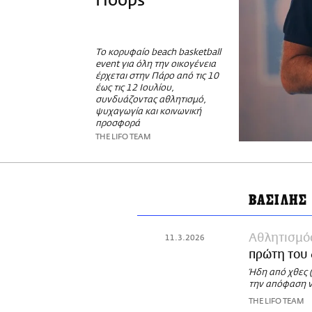
Hoops
Το κορυφαίο beach basketball
event για όλη την οικογένεια
έρχεται στην Πάρο από τις 10
έως τις 12 Ιουλίου,
συνδυάζοντας αθλητισμό,
ψυχαγωγία και κοινωνική
προσφορά
THE LIFO TEAM
ΒΑΣΙΛΗΣ
Αθλητισμό
11.3.2026
πρώτη του
Ήδη από χθες (
την απόφαση ν
THE LIFO TEAM