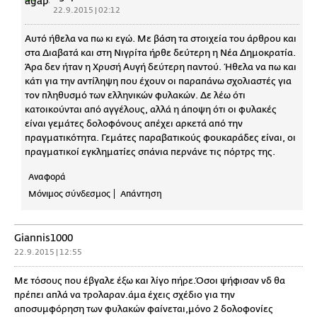
22.9.2015 | 02:12
Αυτό ήθελα να πω κι εγώ. Με βάση τα στοιχεία του άρθρου και
στα Διαβατά και στη Νιγρίτα ήρθε δεύτερη η Νέα Δημοκρατία.
Άρα δεν ήταν η Χρυσή Αυγή δεύτερη παντού. Ήθελα να πω και
κάτι για την αντίληψη που έχουν οι παραπάνω σχολιαστές για
τον πληθυσμό των ελληνικών φυλακών. Δε λέω ότι
κατοικούνται από αγγέλους, αλλά η άποψη ότι οι φυλακές
είναι γεμάτες δολοφόνους απέχει αρκετά από την
πραγματικότητα. Γεμάτες παραβατικούς φουκαράδες είναι, οι
πραγματικοί εγκληματίες σπάνια περνάνε τις πόρτρς της.
Αναφορά
Μόνιμος σύνδεσμος
Απάντηση
Giannis1000
22.9.2015 | 12:55
Με τόσους που έβγαλε έξω και λίγο πήρε.Όσοι ψήφισαν νδ θα
πρέπει απλά να τρολαραν.άμα έχεις σχέδιο για την
αποσυμφόρηση των φυλακών φαίνεται,μόνο 2 δολοφονίες