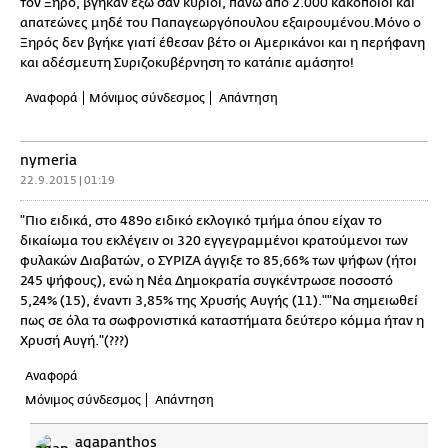
τον Ξηρό, βγήκαν έξω σαν κύριοι, πάνω από 2.000 κακοποιοί και
απατεώνες μηδέ του Παπαγεωργόπουλου εξαιρουμένου.Μόνο ο
Ξηρός δεν βγήκε γιατί έθεσαν βέτο οι Αμερικάνοι και η περήφανη
και αδέσμευτη Συριζοκυβέρνηση το κατάπιε αμάσητο!
Αναφορά
Μόνιμος σύνδεσμος
Απάντηση
nymeria
22.9.2015 | 01:19
"Πιο ειδικά, στο 489ο ειδικό εκλογικό τμήμα όπου είχαν το
δικαίωμα του εκλέγειν οι 320 εγγεγραμμένοι κρατούμενοι των
φυλακών Διαβατών, ο ΣΥΡΙΖΑ άγγιξε το 85,66% των ψήφων (ήτοι
245 ψήφους), ενώ η Νέα Δημοκρατία συγκέντρωσε ποσοστό
5,24% (15), έναντι 3,85% της Χρυσής Αυγής (11).""Να σημειωθεί
πως σε όλα τα σωφρονιστικά καταστήματα δεύτερο κόμμα ήταν η
Χρυσή Αυγή."(???)
Αναφορά
Μόνιμος σύνδεσμος
Απάντηση
agapanthos