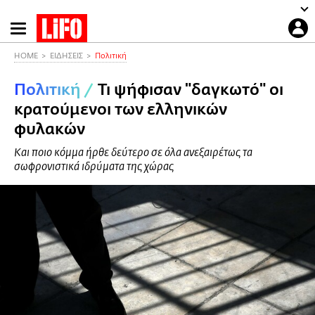
Παράκαμψη
προς
το
HOME
ΕΙΔΗΣΕΙΣ
Πολιτική
κυρίως
Πολιτική
/
Τι ψήφισαν "δαγκωτό" οι
περιεχόμενο
κρατούμενοι των ελληνικών
φυλακών
Και ποιο κόμμα ήρθε δεύτερο σε όλα ανεξαιρέτως τα
σωφρονιστικά ιδρύματα της χώρας