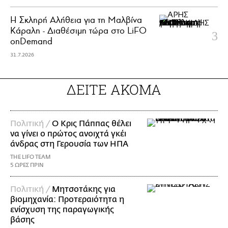
Η Σκληρή Αλήθεια για τη Μαλβίνα
Κάραλη - Διαθέσιμη τώρα στo LiFO
onDemand
31.7.2026
ΔΕΙΤΕ ΑΚΟΜΑ
Πολιτική /
Ο Κρις Πάππας θέλει
να γίνει ο πρώτος ανοιχτά γκέι
άνδρας στη Γερουσία των ΗΠΑ
THE LIFO TEAM
5 ΩΡΕΣ ΠΡΙΝ
Πολιτική /
Μητσοτάκης για
βιομηχανία: Προτεραιότητα η
ενίσχυση της παραγωγικής
βάσης