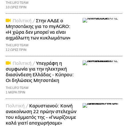
THE LIFO TEAM
10 ΩΡΕΣ ΠΡΙΝ
Πολιτική /
Στην ΑΑΔΕ ο
Μητσοτάκης για το myAGRO:
«Η χώρα δεν μπορεί να είναι
αιχμάλωτη των κυκλωμάτων»
THE LIFO TEAM
12 ΩΡΕΣ ΠΡΙΝ
Πολιτική /
Υπεγράφη η
συμφωνία για την ηλεκτρική
διασύνδεση Ελλάδας - Κύπρου:
Οι δηλώσεις Μητσοτάκη
THE LIFO TEAM
1 ΜΕΡΑ ΠΡΙΝ
Πολιτική /
Καρυστιανού: Κοινή
ανακοίνωση 22 πρώην στελεχών
του κόμματός της - «Γνωρίζουμε
καλά γιατί αποχωρήσαμε»