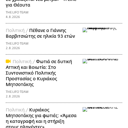
για Θέουτα
THE LIFO TEAM
4.8.2026
Πολιτική /
Πέθανε ο Γιάννης
Βαρβιτσιώτης σε ηλικία 93 ετών
THE LIFO TEAM
2.8.2026
Πολιτική /
Φωτιά σε δυτική
Αττική και Βοιωτία: Στο
Συντονιστικό Πολιτικής
Προστασίας ο Κυριάκος
Μητσοτάκης
THE LIFO TEAM
2.8.2026
Πολιτική /
Κυριάκος
Μητσοτάκης για φωτιές: «Άμεσα
η καταγραφή και η στήριξη
στους πληγέντες»