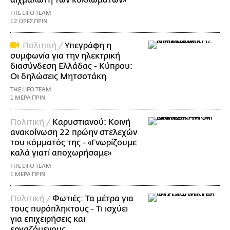
αιχμάλωτη των κυκλωμάτων»
THE LIFO TEAM
12 ΩΡΕΣ ΠΡΙΝ
Πολιτική /
Υπεγράφη η
συμφωνία για την ηλεκτρική
διασύνδεση Ελλάδας - Κύπρου:
Οι δηλώσεις Μητσοτάκη
THE LIFO TEAM
1 ΜΕΡΑ ΠΡΙΝ
Πολιτική /
Καρυστιανού: Κοινή
ανακοίνωση 22 πρώην στελεχών
του κόμματός της - «Γνωρίζουμε
καλά γιατί αποχωρήσαμε»
THE LIFO TEAM
1 ΜΕΡΑ ΠΡΙΝ
Πολιτική /
Φωτιές: Τα μέτρα για
τους πυρόπληκτους - Τι ισχύει
για επιχειρήσεις και
εργαζόμενους