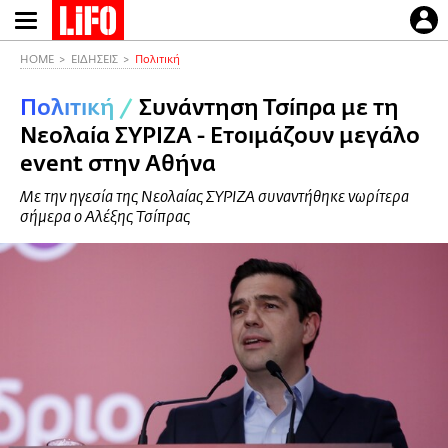
Παράκαμψη
προς
το
HOME
ΕΙΔΗΣΕΙΣ
Πολιτική
κυρίως
Πολιτική
/
Συνάντηση Τσίπρα με τη
περιεχόμενο
Νεολαία ΣΥΡΙΖΑ - Ετοιμάζουν μεγάλο
event στην Αθήνα
Με την ηγεσία της Νεολαίας ΣΥΡΙΖΑ συναντήθηκε νωρίτερα
σήμερα ο Αλέξης Τσίπρας