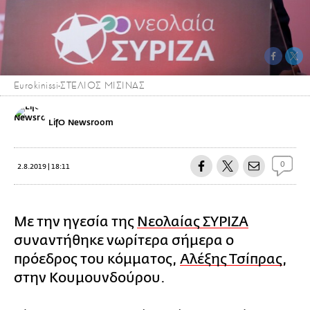
Eurokinissi-ΣΤΕΛΙΟΣ ΜΙΣΙΝΑΣ
LifO Newsroom
0
2.8.2019 | 18:11
Με την ηγεσία της
Νεολαίας ΣΥΡΙΖΑ
συναντήθηκε νωρίτερα σήμερα ο
πρόεδρος του κόμματος,
Αλέξης Τσίπρας
,
στην Κουμουνδούρου.