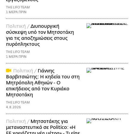
THE LIFO TEAM
1 ΜΕΡΑ ΠΡΙΝ
Πολιτική /
Διυπουργική
σύσκεψη υπό τον Μητσοτάκη
για τις αποζημιώσεις στους
πυρόπληκτους
THE LIFO TEAM
1 ΜΕΡΑ ΠΡΙΝ
Πολιτική /
Γιάννης
Βαρβιτσιώτης: Η κηδεία του στη
Μητρόπολη Αθηνών - Ο
επικήδειος από τον Κυριάκο
Μητσοτάκη
THE LIFO TEAM
4.8.2026
Πολιτική /
Μητσοτάκης για
μεταναστευτικό σε Politico: «Η
ΕΕ χρειάζεται νέα μέτρα» - Τι είπε