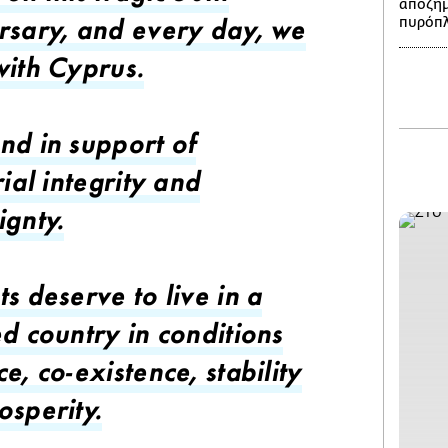
αποζημ
πυρόπ
rsary, and every day, we
with Cyprus.
nd in support of
rial integrity and
ignty.
s deserve to live in a
ed country in conditions
e, co-existence, stability
osperity.