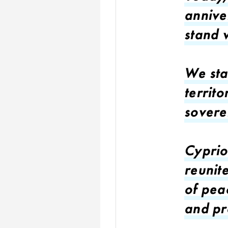
annive
stand 
We sta
territo
sovere
Cypriot
reunit
of peac
and pr