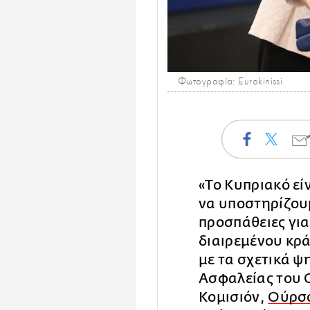
Φωτογραφία: Eurokinissi
«Το Κυπριακό εί
να υποστηρίζου
προσπάθειες γι
διαιρεμένου κρ
με τα σχετικά 
Ασφαλείας του Ο
Κομισιόν,
Ούρσο