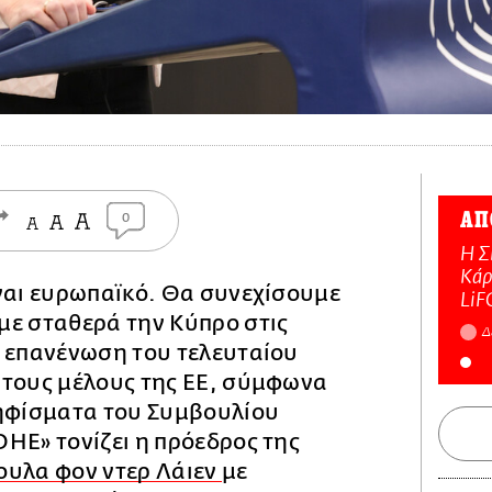
ΑΠ
0
Η Σ
Κάρ
ναι ευρωπαϊκό. Θα συνεχίσουμε
LiF
με σταθερά την Κύπρο στις
Δ
α επανένωση του τελευταίου
άτους μέλους της ΕΕ, σύμφωνα
ψηφίσματα του Συμβουλίου
ΗΕ» τονίζει η πρόεδρος της
υλα φον ντερ Λάιεν
με