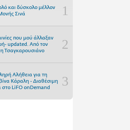
ολό και δύσκολο μέλλον
Μονής Σινά
αινίες που μού άλλαξαν
ωή- updated. Aπό τον
η Τσαγκαρουσιάνο
ληρή Αλήθεια για τη
ίνα Κάραλη - Διαθέσιμη
 στo LiFO onDemand