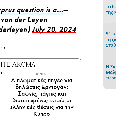
Το θ
prus question is a…
—
της 
 von der Leyen
derleyen)
July 20, 2024
51 τ
τη ζ
Στάθ
ΜΠΕ
ΕΙΤΕ ΑΚΟΜΑ
Η Σκ
Μαλβ
ΠΟΛΙΤΙΚΗ
τώρα
Διπλωματικές πηγές για
δηλώσεις Ερντογάν:
Σαφείς, πάγιες και
διατυπωμένες ενιαία οι
ελληνικές θέσεις για την
Κύπρο