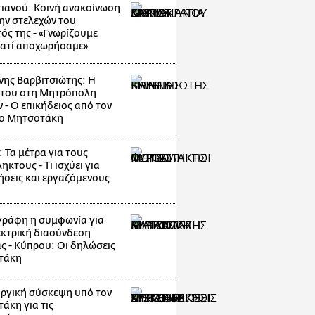
ιανού: Κοινή ανακοίνωση
ην στελεχών του
ός της - «Γνωρίζουμε
ιατί αποχωρήσαμε»
νης Βαρβιτσιώτης: Η
 του στη Μητρόπολη
 - Ο επικήδειος από τον
κο Μητσοτάκη
 Τα μέτρα για τους
κτους - Τι ισχύει για
ρήσεις και εργαζόμενους
ράφη η συμφωνία για
εκτρική διασύνδεση
ς - Κύπρου: Οι δηλώσεις
τάκη
ργική σύσκεψη υπό τον
άκη για τις