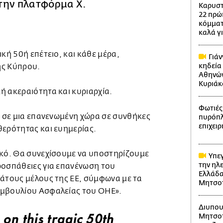
την πλατφόρμα Χ.
Καρυστ
22 πρώ
κόμματ
καλά γ
ική 50ή επέτειο, και κάθε μέρα,
Γιάν
κηδεία
ης Κύπρου.
Αθηνών
Κυριά
ή ακεραιότητα και κυριαρχία.
Φωτιές:
ν σε μια επανενωμένη χώρα σε συνθήκες
πυρόπλη
επιχει
θερότητας και ευημερίας.
ϊκό. Θα συνεχίσουμε να υποστηρίζουμε
Υπεγ
την ηλ
ροσπάθειες για επανένωση του
Ελλάδα
ράτους μέλους της ΕΕ, σύμφωνα με τα
Μητσο
υμβουλίου Ασφαλείας του ΟΗΕ».
Διυπου
Μητσοτ
on this tragic 50th