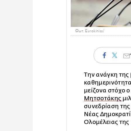
Φωτ: Eurokinissi
Την ανάγκη της 
καθημερινότητα
μείζονα στόχο 
Μητσοτάκης
μι
συνεδρίαση της
Νέας Δημοκρατί
Ολομέλειας της