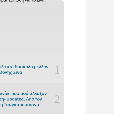
ολό και δύσκολο μέλλον
Μονής Σινά
αινίες που μού άλλαξαν
ωή- updated. Aπό τον
η Τσαγκαρουσιάνο