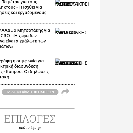
 Τα μέτρα για τους
κτους - Τι ισχύει για
ρήσεις και εργαζόμενους
 ΑΑΔΕ ο Μητσοτάκης για
GRO: «Η χώρα δεν
να είναι αιχμάλωτη των
μάτων»
ράφη η συμφωνία για
εκτρική διασύνδεση
ς - Κύπρου: Οι δηλώσεις
τάκη
ΤΑ ΔΗΜΟΦΙΛΗ 30 ΗΜΕΡΩΝ
ΕΠΙΛΟΓΕΣ
από το Lifo.gr