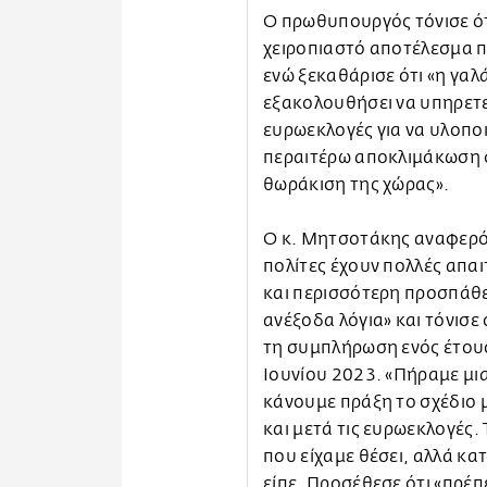
Ο πρωθυπουργός τόνισε ότι
χειροπιαστό αποτέλεσμα πο
ενώ ξεκαθάρισε ότι «η γα
εξακολουθήσει να υπηρετεί
ευρωεκλογές για να υλοπο
περαιτέρω αποκλιμάκωση φ
θωράκιση της χώρας».
Ο κ. Μητσοτάκης αναφερόμ
πολίτες έχουν πολλές απαι
και περισσότερη προσπάθε
ανέξοδα λόγια» και τόνισε
τη συμπλήρωση ενός έτους 
Ιουνίου 2023. «Πήραμε μια
κάνουμε πράξη το σχέδιο μ
και μετά τις ευρωεκλογές.
που είχαμε θέσει, αλλά κ
είπε. Προσέθεσε ότι «πρέπει