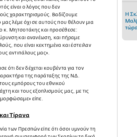
τός είναι ο λόγος που δεν
Η Σκ
κούς χαρακτηρισμούς. Βαδίζουμε
Μαλβ
 μας λέμε όχι σε αυτούς που θέλουν μια
τώρα
 ο κ. Μητσοτάκης και προσέθεσε:
εύρυνση και ανανέωση, και πήραμε
ούς, που είναι κεκτημένα και έστειλαν
τους αντιπάλους μας».
ε ότι δεν δέχεται κουβέντα για τον
 χαρακτήρα της παράταξης της ΝΔ.
τους εμπόρους του εθνικού
χτη και τους εξοπλισμούς μας, με τις
αμορφώσαμε» είπε.
και Τίρανα
α των Πρεσπών είπε ότι όσοι υμνούν τη
ερινή συμπεριφορά των Σκοπίων τα δικά