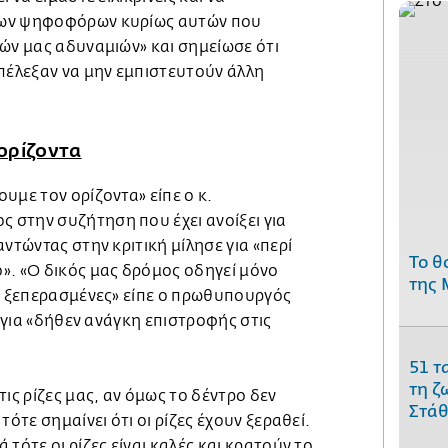
των ψηφοφόρων κυρίως αυτών που
ών μας αδυναμιών» και σημείωσε ότι
επέλεξαν να μην εμπιστευτούν άλλη
ορίζοντα
υμε τον ορίζοντα» είπε ο κ.
στην συζήτηση που έχει ανοίξει για
ντώντας στην κριτική μίλησε για «περί
Το θ
». «Ο δικός μας δρόμος οδηγεί μόνο
της 
αι ξεπερασμένες» είπε ο πρωθυπουργός
ν για «δήθεν ανάγκη επιστροφής στις
51 τ
τη ζ
ις ρίζες μας, αν όμως το δέντρο δεν
Στάθ
τότε σημαίνει ότι οι ρίζες έχουν ξεραθεί.
τότε οι ρίζες είναι καλές και κρατούν το