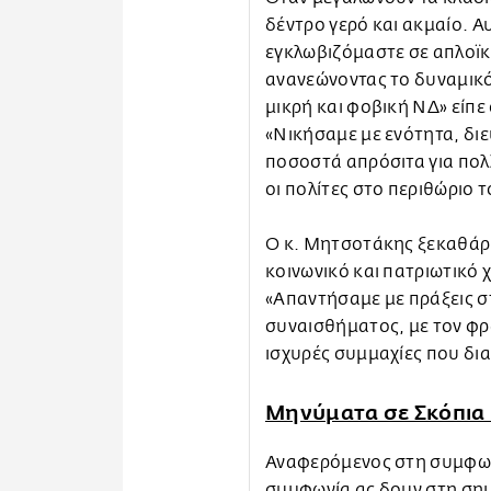
δέντρο γερό και ακμαίο. Αυ
εγκλωβιζόμαστε σε απλοϊ
ανανεώνοντας το δυναμικό
μικρή και φοβική ΝΔ» είπε
«Νικήσαμε με ενότητα, δι
ποσοστά απρόσιτα για πολλ
οι πολίτες στο περιθώριο 
Ο κ. Μητσοτάκης ξεκαθάρισ
κοινωνικό και πατριωτικό
«Απαντήσαμε με πράξεις σ
συναισθήματος, με τον φρά
ισχυρές συμμαχίες που δι
Μηνύματα σε Σκόπια 
Αναφερόμενος στη συμφωνί
συμφωνία ας δουν στη σημ