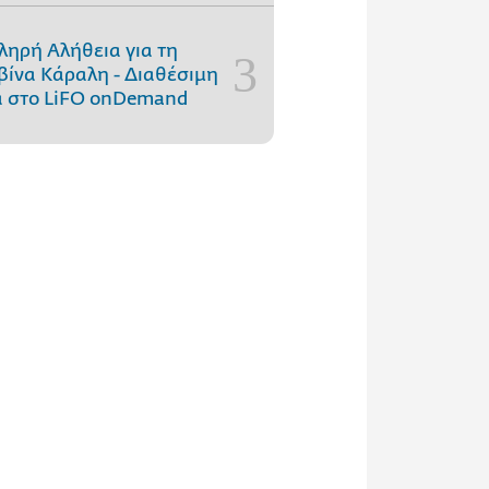
ληρή Αλήθεια για τη
ίνα Κάραλη - Διαθέσιμη
 στo LiFO onDemand