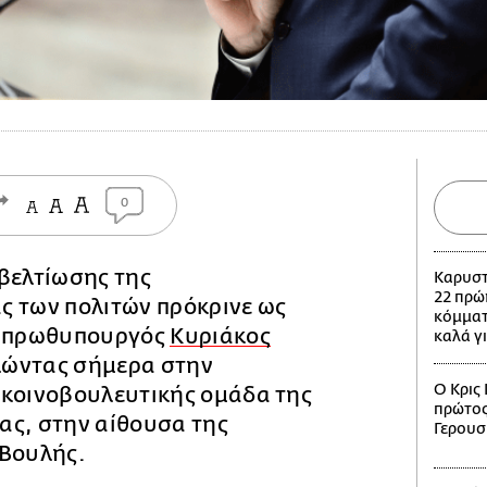
0
βελτίωσης της
Καρυστ
22 πρώ
ς των πολιτών πρόκρινε ως
κόμματ
ο πρωθυπουργός
Κυριάκος
καλά γ
λώντας σήμερα στην
Ο Κρις 
 κοινοβουλευτικής ομάδα της
πρώτος
ας, στην αίθουσα της
Γερουσ
 Βουλής.