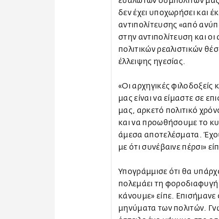
ευάλωτων συμπολιτών μας»
δεν έχει υποχωρήσει και έκ
αντιπολίτευσης «από ανύπα
στην αντιπολίτευση και οι
πολιτικών ρεαλιστικών θέσε
έλλειψης ηγεσίας.
«Οι αρχηγικές φιλοδοξείς 
μας είναι να είμαστε σε ε
μας, αρκετό πολιτικό χρό
και να προωθήσουμε το κυ
άμεσα αποτελέσματα. Έχο
με ότι συνέβαινε πέρσι» είπ
Υπογράμμισε ότι θα υπάρχ
πολεμάει τη φοροδιαφυγή 
κάνουμε» είπε. Επισήμανε
μηνύματα των πολιτών. Γνω