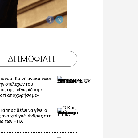
ΔΗΜΟΦΙΛΗ
ιανού: Κοινή ανακοίνωση
ην στελεχών του
ός της - «Γνωρίζουμε
ιατί αποχωρήσαμε»
Πάππας θέλει να γίνει ο
 ανοιχτά γκέι άνδρας στη
ία των ΗΠΑ