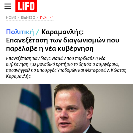
Παράκαμψη
προς
το
HOME
ΕΙΔΗΣΕΙΣ
Πολιτική
κυρίως
Πολιτική
/
Καραμανλής:
περιεχόμενο
Επανεξέταση των διαγωνισμών που
παρέλαβε η νέα κυβέρνηση
Επανεξέταση των διαγωνισμών που παρέλαβε η νέα
κυβέρνηση «με μοναδικό κριτήριο το δημόσιο συμφέρον»,
προανήγγειλε ο υπουργός Υποδομών και Μεταφορών, Κώστας
Καραμανλής