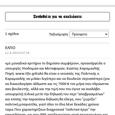
Συνδεθείτε για να σχολιάσετε
1 σχόλια
Ταξινόμηση:
ΕΛΠΟ
12.8.2019 | 07:54
«με μοναδικό κριτήριο το δημόσιο συμφέρον», προανήγγειλε ο
υπουργός Υποδομών και Μεταφορών, Κώστας Καραμανλής
Πηγή: www.lifo.grΚαλό θα είναι ο νεοσσός της Πολιτικής κ.
Καραμανλής να μιλάει λιγότερο και να δουλεύει περισσότερο (για
να δικαιολογήσει άλλωστε και τις 7000 € τον μήνα που πλρώνεται
σαν βουλευτής, αλλά και την τιμή που του έγινε να αναλάβει
υπουργείο).Ειδικά μετά την δήλωσή του περί "αποβρασμάτων"
και επίσης την παραπάνω δήλωση θα έλεγα, που "μυρίζει"
πολιτική μπαγιατίλα, γιατί όλοι το ίδια λένε δεκάδες χρόνια
τώρα.Που χαρακτηρίζουν διαχρονικά "πολιτικό έργο" την
επανεξέταση, και που 99% αποδεικνύεται κενή περιεχομένου και