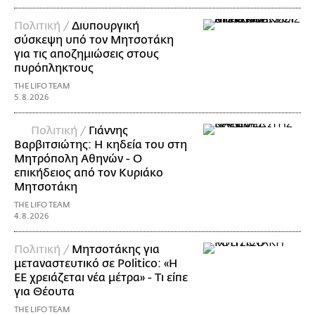
Πολιτική /
Διυπουργική
σύσκεψη υπό τον Μητσοτάκη
για τις αποζημιώσεις στους
πυρόπληκτους
THE LIFO TEAM
5.8.2026
Πολιτική /
Γιάννης
Βαρβιτσιώτης: Η κηδεία του στη
Μητρόπολη Αθηνών - Ο
επικήδειος από τον Κυριάκο
Μητσοτάκη
THE LIFO TEAM
4.8.2026
Πολιτική /
Μητσοτάκης για
μεταναστευτικό σε Politico: «Η
ΕΕ χρειάζεται νέα μέτρα» - Τι είπε
για Θέουτα
THE LIFO TEAM