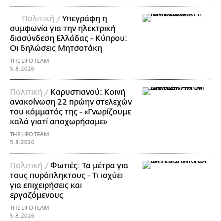
Πολιτική /
Υπεγράφη η
συμφωνία για την ηλεκτρική
διασύνδεση Ελλάδας - Κύπρου:
Οι δηλώσεις Μητσοτάκη
THE LIFO TEAM
5.8.2026
Πολιτική /
Καρυστιανού: Κοινή
ανακοίνωση 22 πρώην στελεχών
του κόμματός της - «Γνωρίζουμε
καλά γιατί αποχωρήσαμε»
THE LIFO TEAM
5.8.2026
Πολιτική /
Φωτιές: Τα μέτρα για
τους πυρόπληκτους - Τι ισχύει
για επιχειρήσεις και
εργαζόμενους
THE LIFO TEAM
5.8.2026