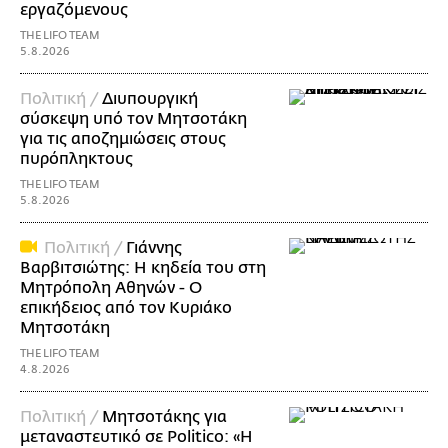
εργαζόμενους
THE LIFO TEAM
5.8.2026
Πολιτική /
Διυπουργική
σύσκεψη υπό τον Μητσοτάκη
για τις αποζημιώσεις στους
πυρόπληκτους
THE LIFO TEAM
5.8.2026
Πολιτική /
Γιάννης
Βαρβιτσιώτης: Η κηδεία του στη
Μητρόπολη Αθηνών - Ο
επικήδειος από τον Κυριάκο
Μητσοτάκη
THE LIFO TEAM
4.8.2026
Πολιτική /
Μητσοτάκης για
μεταναστευτικό σε Politico: «Η