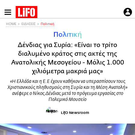
Παράκαμψη
προς
το
HOME
ΕΙΔΗΣΕΙΣ
Πολιτική
κυρίως
Πολιτική
περιεχόμενο
Δένδιας για Συρία: «Είναι το τρίτο
διαλυμένο κράτος στις ακτές της
Ανατολικής Μεσογείου - Μόλις 1.000
χιλιόμετρα μακριά μας»
«Η Ελλάδα και η Ε.Ε έχουν καθήκον να υπερασπίσουν τους
Χριστιανικούς πληθυσμούς στη Συρία και τη Μέση Ανατολή»
ανέφερε ο Νίκος Δένδιας μετά το πρόγευμα εργασίας στο
Πολεμικό Μουσείο
LifO Newsroom