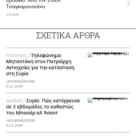
updated. Aπό τον Στάθη
Τσαγκαρουσιάνο
2.8.2026
ΣΧΕΤΙΚΑ ΑΡΘΡΑ
Πολιτική /
Τηλεφώνημα
Μητσοτάκη στον Πατριάρχη
Αντιοχείας για την κατάσταση
στη Συρία
LIFO NEWSROOM
9.12.2024
Διεθνή /
Συρία: Πώς κατέρρευσε
σε 3 εβδομάδες το καθεστώς
του Μπασάρ αλ Άσαντ
LIFO NEWSROOM
9.12.2024