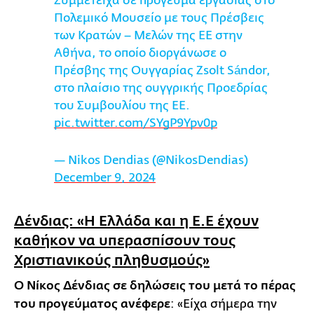
Συμμετείχα σε πρόγευμα εργασίας στο
Πολεμικό Μουσείο με τους Πρέσβεις
των Κρατών – Μελών της ΕΕ στην
Αθήνα, το οποίο διοργάνωσε ο
Πρέσβης της Ουγγαρίας Zsolt Sándor,
στο πλαίσιο της ουγγρικής Προεδρίας
του Συμβουλίου της ΕΕ.
pic.twitter.com/SYgP9Ypv0p
— Nikos Dendias (@NikosDendias)
December 9, 2024
Δένδιας: «Η Ελλάδα και η Ε.Ε έχουν
καθήκον να υπερασπίσουν τους
Χριστιανικούς πληθυσμούς»
Ο Νίκος Δένδιας σε δηλώσεις του μετά το πέρας
του προγεύματος ανέφερε
: «Είχα σήμερα την