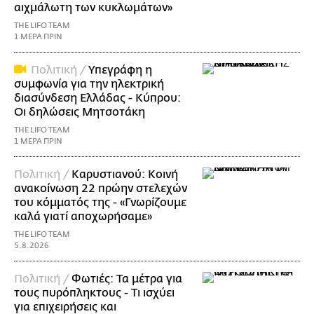
αιχμάλωτη των κυκλωμάτων»
THE LIFO TEAM
1 ΜΕΡΑ ΠΡΙΝ
Πολιτική /
Υπεγράφη η
συμφωνία για την ηλεκτρική
διασύνδεση Ελλάδας - Κύπρου:
Οι δηλώσεις Μητσοτάκη
THE LIFO TEAM
1 ΜΕΡΑ ΠΡΙΝ
Πολιτική /
Καρυστιανού: Κοινή
ανακοίνωση 22 πρώην στελεχών
του κόμματός της - «Γνωρίζουμε
καλά γιατί αποχωρήσαμε»
THE LIFO TEAM
5.8.2026
Πολιτική /
Φωτιές: Τα μέτρα για
τους πυρόπληκτους - Τι ισχύει
για επιχειρήσεις και