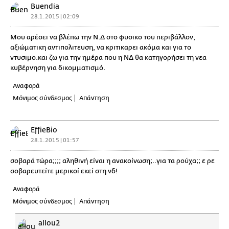
Buendía
28.1.2015 | 02:09
Μου αρέσει να βλέπω την Ν.Δ στο φυσικο του περιβάλλον,
αξιώματικη αντιπολιτευση, να κριτικαρει ακόμα και για το
ντυσιμο.και ζω για την ημέρα που η ΝΔ θα κατηγορήσει τη νεα
κυβέρνηση για δικομματισμό.
Αναφορά
Μόνιμος σύνδεσμος
Απάντηση
EffieBio
28.1.2015 | 01:57
σοβαρά τώρα;;;; αληθινή είναι η ανακοίνωση;..για τα ρούχα;; ε ρε
σοβαρευτείτε μερικοί εκεί στη νδ!
Αναφορά
Μόνιμος σύνδεσμος
Απάντηση
allou2