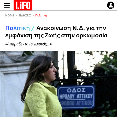
Παράκαμψη
προς
το
HOME
ΕΙΔΗΣΕΙΣ
Πολιτική
κυρίως
Πολιτική
/
Ανακοίνωση Ν.Δ. για την
περιεχόμενο
εμφάνιση της Ζωής στην ορκωμοσία
«Απαράδεκτο το γεγονός…»