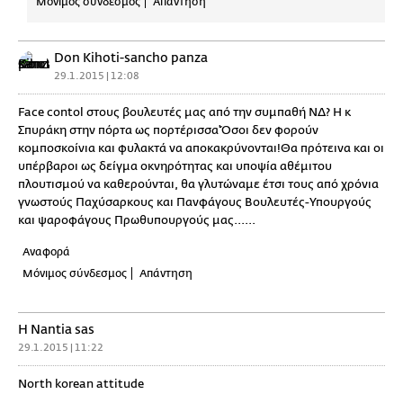
Μόνιμος σύνδεσμος
Απάντηση
Don Kihoti-sancho panza
29.1.2015 | 12:08
Face contol στους βουλευτές μας από την συμπαθή ΝΔ? Η κ
Σπυράκη στην πόρτα ως πορτέρισσα'Όσοι δεν φορούν
κομποσκοίνια και φυλακτά να αποκακρύνονται!Θα πρότεινα και οι
υπέρβαροι ως δείγμα οκνηρότητας και υποψία αθέμιτου
πλουτισμού να καθερούνται, θα γλυτώναμε έτσι τους από χρόνια
γνωστούς Παχύσαρκους και Πανφάγους Βουλευτές-Υπουργούς
και ψαροφάγους Πρωθυπουργούς μας......
Αναφορά
Μόνιμος σύνδεσμος
Απάντηση
H Nantia sas
29.1.2015 | 11:22
North korean attitude