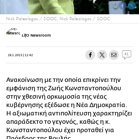
Nick Paleologos / SOOC; Nick Paleologos / SOOC
LifO Newsroom
41
28.1.2015 | 12:42
Ανακοίνωση με την οποία επικρίνει την
εμφάνιση της Ζωής Κωνσταντοπούλου
στην χθεσινή ορκωμοσία της νέας
κυβέρνησης εξέδωσε η Νέα Δημοκρατία.
Η αξιωματική αντιπολίτευση χαρακτηρίζει
απαράδεκτο το γεγονός, καθώς η κ.
Κωνσταντοπούλου έχει προταθεί για
Πρόεδρος της Βουλής.