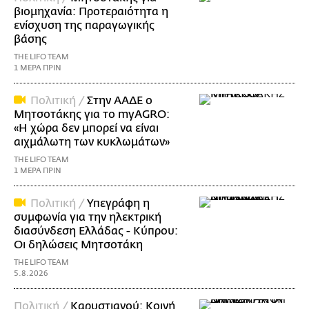
βιομηχανία: Προτεραιότητα η
ενίσχυση της παραγωγικής
βάσης
THE LIFO TEAM
1 ΜΕΡΑ ΠΡΙΝ
Πολιτική /
Στην ΑΑΔΕ ο
Μητσοτάκης για το myAGRO:
«Η χώρα δεν μπορεί να είναι
αιχμάλωτη των κυκλωμάτων»
THE LIFO TEAM
1 ΜΕΡΑ ΠΡΙΝ
Πολιτική /
Υπεγράφη η
συμφωνία για την ηλεκτρική
διασύνδεση Ελλάδας - Κύπρου:
Οι δηλώσεις Μητσοτάκη
THE LIFO TEAM
5.8.2026
Πολιτική /
Καρυστιανού: Κοινή