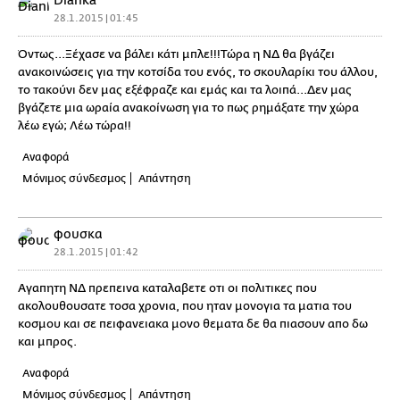
Dianka
28.1.2015 | 01:45
Όντως...Ξέχασε να βάλει κάτι μπλε!!!Τώρα η ΝΔ θα βγάζει
ανακοινώσεις για την κοτσίδα του ενός, το σκουλαρίκι του άλλου,
το τακούνι δεν μας εξέφραζε και εμάς και τα λοιπά...Δεν μας
βγάζετε μια ωραία ανακοίνωση για το πως ρημάξατε την χώρα
λέω εγώ; Λέω τώρα!!
Αναφορά
Μόνιμος σύνδεσμος
Απάντηση
φουσκα
28.1.2015 | 01:42
Αγαπητη ΝΔ πρεπεινα καταλαβετε οτι οι πολιτικες που
ακολουθουσατε τοσα χρονια, που ηταν μονογια τα ματια του
κοσμου και σε πειφανειακα μονο θεματα δε θα πιασουν απο δω
και μπρος.
Αναφορά
Μόνιμος σύνδεσμος
Απάντηση