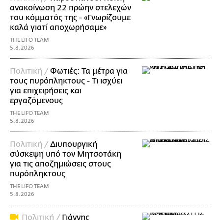
ανακοίνωση 22 πρώην στελεχών
του κόμματός της - «Γνωρίζουμε
καλά γιατί αποχωρήσαμε»
THE LIFO TEAM
5.8.2026
Πολιτική /
Φωτιές: Τα μέτρα για
τους πυρόπληκτους - Τι ισχύει
για επιχειρήσεις και
εργαζόμενους
THE LIFO TEAM
5.8.2026
Πολιτική /
Διυπουργική
σύσκεψη υπό τον Μητσοτάκη
για τις αποζημιώσεις στους
πυρόπληκτους
THE LIFO TEAM
5.8.2026
Πολιτική /
Γιάννης