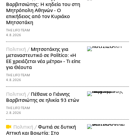
Βαρβιτσιώτης: Η κηδεία του στη
Μητρόπολη Αθηνών - Ο
επικήδειος από τον Κυριάκο
Μητσοτάκη
THE LIFO TEAM
4.8.2026
Πολιτική /
Μητσοτάκης για
μεταναστευτικό σε Politico: «Η
ΕΕ χρειάζεται νέα μέτρα» - Τι είπε
για Θέουτα
THE LIFO TEAM
4.8.2026
Πολιτική /
Πέθανε ο Γιάννης
Βαρβιτσιώτης σε ηλικία 93 ετών
THE LIFO TEAM
2.8.2026
Πολιτική /
Φωτιά σε δυτική
Αττική και Βοιωτία: Στο