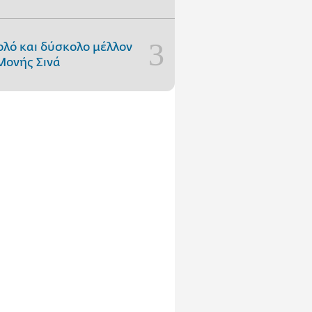
ολό και δύσκολο μέλλον
Μονής Σινά