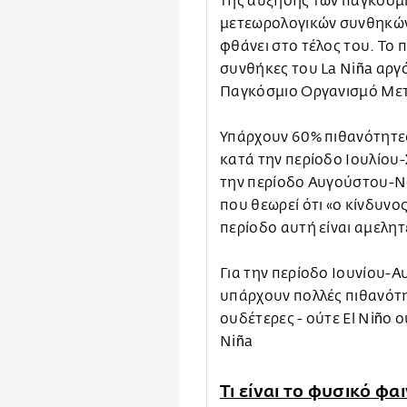
της αύξησης των παγκόσμι
μετεωρολογικών συνθηκών 
φθάνει στο τέλος του. Το 
συνθήκες του La Niña αργ
Παγκόσμιο Οργανισμό Με
Υπάρχουν 60% πιθανότητες
κατά την περίοδο Ιουλίου-
την περίοδο Αυγούστου-Ν
που θεωρεί ότι «ο κίνδυνο
περίοδο αυτή είναι αμελητ
Για την περίοδο Ιουνίου-Α
υπάρχουν πολλές πιθανότητ
ουδέτερες - ούτε El Niño ο
Niña
Τι είναι το φυσικό φα