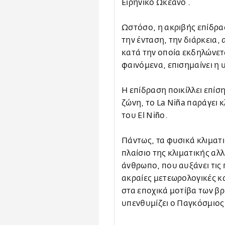
Ειρηνικό Ωκεανό .
Ωστόσο, η ακριβής επίδρα
την ένταση, την διάρκεια, 
κατά την οποία εκδηλώνετα
φαινόμενα, επισημαίνει η
Η επίδραση ποικίλλει επίση
ζώνη, το La Niña παράγει κ
του El Niño.
Πάντως, τα φυσικά κλιματ
πλαίσιο της κλιματικής α
άνθρωπο, που αυξάνει τις 
ακραίες μετεωρολογικές κα
στα εποχικά μοτίβα των β
υπενθυμίζει ο Παγκόσμιο