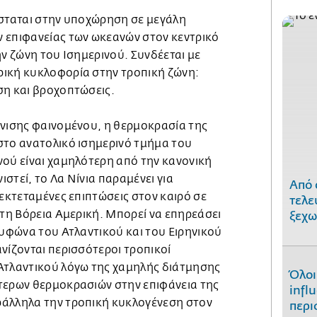
ίσταται στην υποχώρηση σε μεγάλη
 επιφανείας των ωκεανών στον κεντρικό
ην ζώνη του Ισημερινού. Συνδέεται με
ική κυκλοφορία στην τροπική ζώνη:
ση και βροχοπτώσεις.
άνισης φαινομένου, η θερμοκρασία της
στο ανατολικό ισημερινό τμήμα του
νού είναι χαμηλότερη από την κανονική
στεί, το Λα Νίνια παραμένει για
Από 
 εκτεταμένες επιπτώσεις στον καιρό σε
τελε
στη Βόρεια Αμερική. Μπορεί να επηρεάσει
ξεχω
τυφώνα του Ατλαντικού και του Ειρηνικού
νίζονται περισσότεροι τροπικοί
Ατλαντικού λόγω της χαμηλής διάτμησης
Όλοι
τερων θερμοκρασιών στην επιφάνεια της
infl
άλληλα την τροπική κυκλογένεση στον
περι