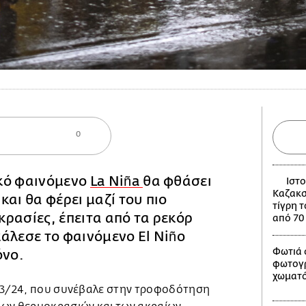
0
κό φαινόμενο
La Niña
θα φθάσει
Ιστο
Καζακσ
και θα φέρει μαζί του πιο
τίγρη 
ρασίες, έπειτα από τα ρεκόρ
από 70
άλεσε το φαινόμενο El Niño
Φωτιά 
όνο.
φωτογ
χωματ
23/24, που συνέβαλε στην τροφοδότηση