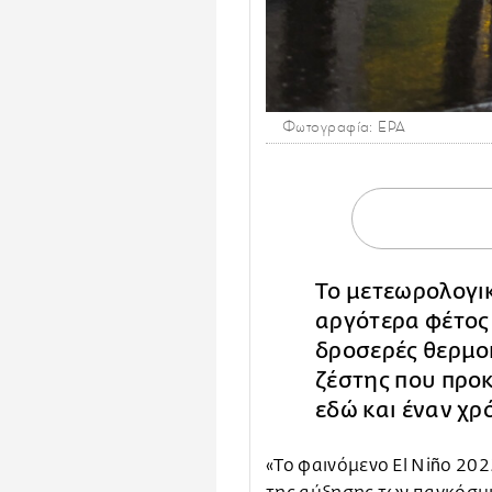
Φωτογραφία: EPA
Το μετεωρολογι
αργότερα φέτος 
δροσερές θερμοκ
ζέστης που προκ
εδώ και έναν χρ
«Το φαινόμενο El Niño 20