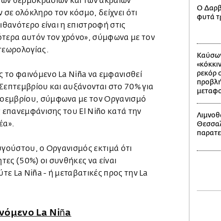
ων θερμοκρασιών και των ακραίων
Ο Δαρβί
σε ολόκληρο τον κόσμο, δείχνει ότι
φυτά τ
πιθανότερο είναι η επιστροφή στις
ότερα αυτόν τον χρόνο», σύμφωνα με τον
τεωρολογίας.
Καύσων
«κόκκιν
ρεκόρ 
 το φαινόμενο La Niña να εμφανισθεί
προβλή
Σεπτεμβρίου και αυξάνονται στο 70% για
μεταφο
οεμβρίου, σύμφωνα με τον Οργανισμό
ς επανεμφάνισης του El Niño κατά την
Λιμνοθ
έα».
Θεσσαλ
παρατε
υγούστου, ο Οργανισμός εκτιμά ότι
ες (50%) οι συνθήκες να είναι
ύτε La Niña - ή μεταβατικές προς την La
ινόμενο La Niña