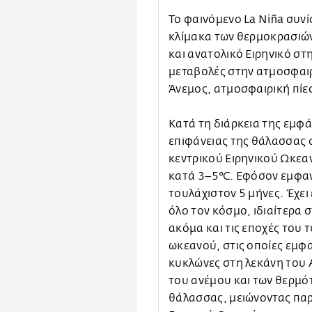
Το φαινόμενο La Niña συν
κλίμακα των θερμοκρασιών
και ανατολικό Ειρηνικό στ
μεταβολές στην ατμοσφαιρ
Άνεμος, ατμοσφαιρική πίε
Κατά τη διάρκεια της εμφ
επιφάνειας της θάλασσας 
κεντρικού Ειρηνικού Ωκεα
κατά 3–5°C. Εφόσον εμφανι
τουλάχιστον 5 μήνες. Έχει
όλο τον κόσμο, ιδιαίτερα 
ακόμα και τις εποχές του 
ωκεανού, στις οποίες εμφα
κυκλώνες στη λεκάνη του 
του ανέμου και των θερμό
θάλασσας, μειώνοντας παρ