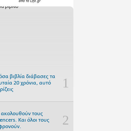
από το Lifo.gr
όσα βιβλία διάβασες τα
υταία 20 χρόνια, αυτό
ρίζεις
 ακολουθούν τους
uencers. Και όλοι τους
φρονούν.