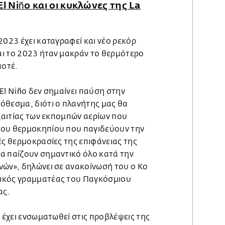
l Niño και οι κυκλώνες της La
2023 έχει καταγραφεί και νέο ρεκόρ
ι το 2023 ήταν μακράν το θερμότερο
ποτέ.
El Niño δεν σημαίνει παύση στην
όθεσμα, διότι ο πλανήτης μας θα
εξαιτίας των εκπομπών αερίων που
του θερμοκηπίου που παγιδεύουν την
ές θερμοκρασίες της επιφάνειας της
α παίζουν σημαντικό όλο κατά την
νών», δηλώνει σε ανακοίνωσή του ο Κο
ικός γραμματέας του Παγκόσμιου
ας.
a έχει ενσωματωθεί στις προβλέψεις της