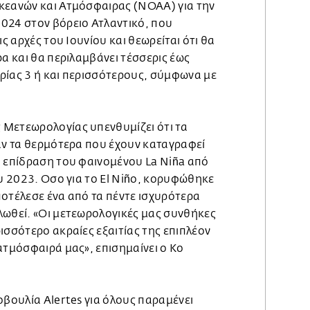
κεανών και Ατμόσφαιρας (NOAA) για την
024 στον βόρειο Ατλαντικό, που
ις αρχές του Ιουνίου και θεωρείται ότι θα
ρα και θα περιλαμβάνει τέσσερις έως
ρίας 3 ή και περισσότερους, σύμφωνα με
Μετεωρολογίας υπενθυμίζει ότι τα
αν τα θερμότερα που έχουν καταγραφεί
ή επίδραση του φαινομένου La Niña από
ου 2023. Οσο για το El Niño, κορυφώθηκε
ποτέλεσε ένα από τα πέντε ισχυρότερα
λωθεί. «Οι μετεωρολογικές μας συνθήκες
ισσότερο ακραίες εξαιτίας της επιπλέον
ατμόσφαιρά μας», επισημαίνει ο Κο
οβουλία Alertes για όλους παραμένει