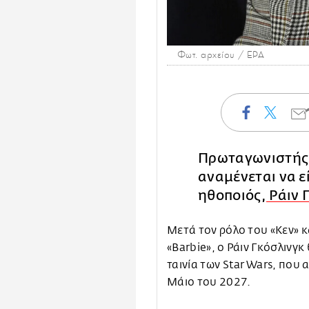
Φωτ. αρχείου / EPA
Πρωταγωνιστής σ
αναμένεται να ε
ηθοποιός,
Ράιν 
Μετά τον ρόλο του «Κεν» κα
«Barbie», ο Ράιν Γκόσλινγκ
ταινία των Star Wars, που 
Μάιο του 2027.