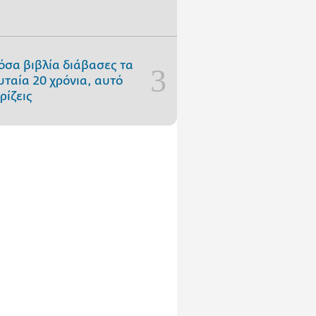
όσα βιβλία διάβασες τα
υταία 20 χρόνια, αυτό
ρίζεις