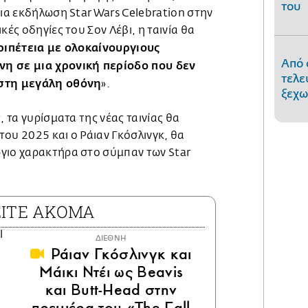
του
μια εκδήλωση Star Wars Celebration στην
κές οδηγίες του Σον Λέβι, η ταινία θα
ριπέτεια με ολοκαίνουργιους
Από 
η σε μια χρονική περίοδο που δεν
τελε
 στη μεγάλη οθόνη
».
ξεχω
, τα γυρίσματα της νέας ταινίας θα
ου 2025 και ο Ράιαν Γκόσλινγκ, θα
γιο χαρακτήρα στο σύμπαν των Star
ΕΙΤΕ ΑΚΟΜΑ
ΔΙΕΘΝΗ
Ράιαν Γκόσλινγκ και
Μάικι Ντέι ως Beavis
και Butt-Head στην
πρεμιέρα του «The Fall