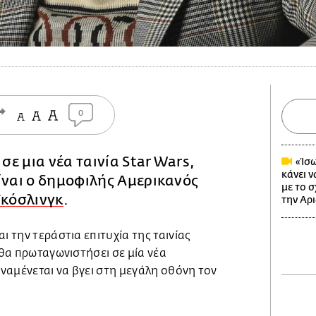
0
ε μια νέα ταινία Star Wars,
«Ίσω
κάνει ν
ίναι ο δημοφιλής Αμερικανός
με το 
Γκόσλινγκ
.
την Αρ
ι την τεράστια επιτυχία της ταινίας
 θα πρωταγωνιστήσει σε μία νέα
αναμένεται να βγει στη μεγάλη οθόνη τον