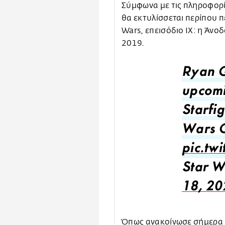
Σύμφωνα με τις πληροφορίες
θα εκτυλίσσεται περίπου π
Wars, επεισόδιο IX: η Άνο
2019.
Ryan G
upcomi
Starfig
Wars C
pic.tw
Star W
18, 20
Όπως ανακοίνωσε σήμερα η