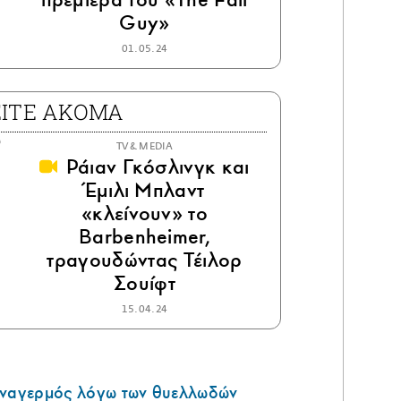
Guy»
01.05.24
ΕΙΤΕ ΑΚΟΜΑ
TV & MEDIA
Ράιαν Γκόσλινγκ και
Έμιλι Μπλαντ
«κλείνουν» το
Barbenheimer,
τραγουδώντας Τέιλορ
Σουίφτ
15.04.24
υναγερμός λόγω των θυελλωδών