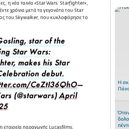
, η νέα ταινία «Star Wars: Starfighter»,
έντε χρόνια μετά τα γεγονότα του Star
δος του Skywalker, που κυκλοφόρησε το
osling, star of the
ng Star Wars:
hter, makes his Star
elebration debut.
H σκ
itter.com/CeZtI36QhO
—
Πάνο
ars (@starwars)
April
25
Όταν
δολο
πέντ
 εταιρεία παραγωγής Lucasfilms,