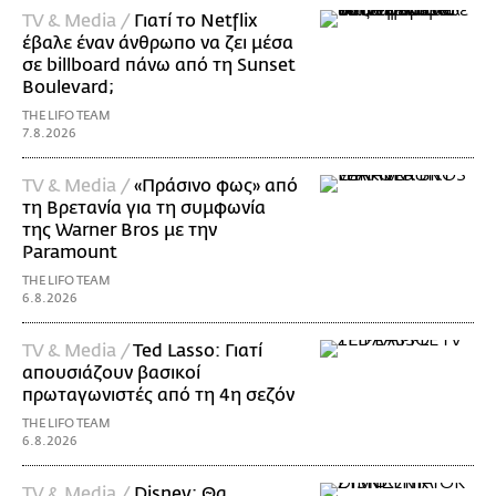
TV & Media /
Γιατί το Netflix
έβαλε έναν άνθρωπο να ζει μέσα
σε billboard πάνω από τη Sunset
Boulevard;
THE LIFO TEAM
7.8.2026
TV & Media /
«Πράσινο φως» από
τη Βρετανία για τη συμφωνία
της Warner Bros με την
Paramount
THE LIFO TEAM
6.8.2026
TV & Media /
Ted Lasso: Γιατί
απουσιάζουν βασικοί
πρωταγωνιστές από τη 4η σεζόν
THE LIFO TEAM
6.8.2026
TV & Media /
Disney: Θα