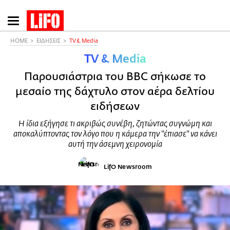
Παράκαμψη
προς
το
HOME
ΕΙΔΗΣΕΙΣ
TV & Media
κυρίως
TV & Media
περιεχόμενο
Παρουσιάστρια του BBC σήκωσε το
μεσαίο της δάχτυλο στον αέρα δελτίου
ειδήσεων
Η ίδια εξήγησε τι ακριβώς συνέβη, ζητώντας συγνώμη και
αποκαλύπτοντας τον λόγο που η κάμερα την "έπιασε" να κάνει
αυτή την άσεμνη χειρονομία
LifO Newsroom