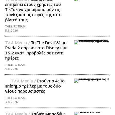
επιτρέπει στους χρήστες του
TikTok να χρησιμοποιούν τις
ταινίες και τις σειρές της στα
βίντεό τους
THE LIFO TEAM
5.8.2026
TV & Media /
Το The Devil Wears
Prada 2 σάρωσε στo Disney+ με
15,2 εκατ. προβολές σε πέντε
ημέρες
THE LIFO TEAM
4.8.2026
TV & Media /
Στούντιο 4: Το
επίσημο τρέιλερ με τους δύο
νέους παρουσιαστές
THE LIFO TEAM
3.8.2026
TV & Media /
Χαβιέρ Μπαρδέμ: