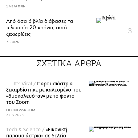
1 ΜΕΡΑ ΠΡΙΝ
Από όσα βιβλία διάβασες τα
τελευταία 20 χρόνια, αυτό
ξεχωρίζεις
7.8.2026
ΣΧΕΤΙΚΑ ΑΡΘΡΑ
It's Viral /
Παρουσιάστρια
ξεκαρδίστηκε με καλεσμένο που
«δυσκολευόταν» με το φόντο
του Zoom
LIFO NEWSROOM
22.3.2023
Τech & Science /
«Εικονική
παρουσιάστρια» σε δελτίο