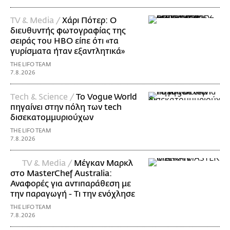
TV & Media /
Χάρι Πότερ: Ο
διευθυντής φωτογραφίας της
σειράς του HBO είπε ότι «τα
γυρίσματα ήταν εξαντλητικά»
THE LIFO TEAM
7.8.2026
Τech & Science /
Το Vogue World
πηγαίνει στην πόλη των tech
δισεκατομμυριούχων
THE LIFO TEAM
7.8.2026
TV & Media /
Μέγκαν Μαρκλ
στο MasterChef Australia:
Αναφορές για αντιπαράθεση με
την παραγωγή - Τι την ενόχλησε
THE LIFO TEAM
7.8.2026