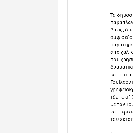
Τα δημοσι
παραπλανη
βρεις, όμ
αμφισεξου
παρατηρεί
από χαλί 
που χρησι
δραματικ
και στο 
Γουίλσον 
γραφειοκρ
τζετ σκι(
με τον Το
και μερικ
του εκτόπ