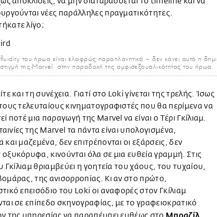
χως αποκλίσεις, να μην διαταράσσεται το timeline και να
ουργούνται νέες παράλληλες πραγματικότητες.
ήκατε λίγο;
fluidity του ήρωα είναι ελαφρώς παραπλανητικά – δεν κάνει αυτό η δημ
 στιγμή της Marvel στην παραδοχή της αμφισεξουαλικότητας του ήρωα.
τε και τη συνέχεια. Γιατί στο Loki γίνεται της τρελής. Ίσως
τους τελευταίους κινηματογραφιστές που θα περίμενα να
εί ποτέ μια παραγωγή της Marvel να είναι ο Τέρι Γκίλιαμ.
 ταινίες της Marvel τα πάντα είναι υπολογισμένα,
 και μαζεμένα, δεν επιτρέπονται οι εξάρσεις, δεν
οξυκόρυφα, κινούνται όλα σε μια ευθεία γραμμή. Στις
ου Γκίλιαμ θριαμβεύει η γοητεία του χάους, του τυχαίου,
ομάρας, της ανισορροπίας. Κι αν στο πρώτο,
τικό επεισόδιο του Loki οι αναφορές στον Γκίλιαμ
ται σε επίπεδο σκηνογραφίας, με το γραφειοκρατικό
Μπραζίλ
ον της υπηρεσίας να παραπέμπει ευθέως στο
,