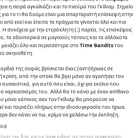
εια η σειρά αγκαλιάζει και το πνεύμα του Γκίλιαμ. Σημείο
 για το τι θα δούμε είναι μια σπαρταριστή επίσκεψη στην
ι από εκεί και έπειτα τα πράγματα γίνονται όλο και πιο
 Η συνέχεια με την ετερόκλητη (;) παρέα, τις επισκέψεις
ο, τα οδοιπορικά σε μαγικούς τόπους και τα αλλόκοτα
Time Bandits
μοιάζει όλο και περισσότερο στο
του
ού σκηνοθέτη.
καρδιά της σειράς βρίσκεται ένας (αντι)ήρωας σε
 κρίση, από την οποία θα βγει μόνο αν αγαπήσει τον
 ουσιαστικά, για αυτό που είναι, όχι για εκείνο που
 ο ναρκισσισμός του. Αλλά θα το κάνει με έναν απίθανο
υ μόνο κάποιος σαν τον Γκίλιαμ θα μπορούσε να
ί και ταιριάζει πλήρως στην ιδιοσυγκρασία του ήρωα.
ρα δεν κάνει να πω, κρίμα να χαλάσω την έκπληξη.
λσον που δίνει μια πιο loose εκδοχή του τυπικού γραφειοκράτη.