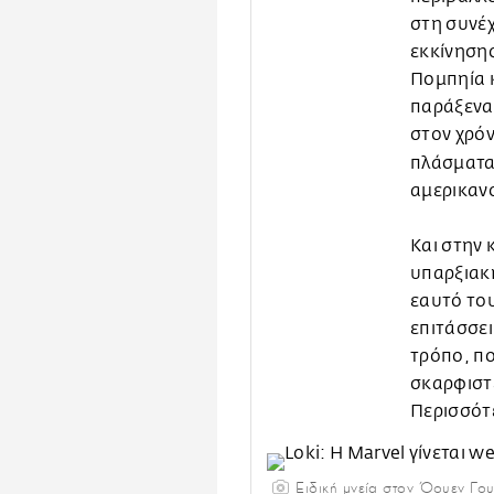
στη συνέχ
εκκίνησης
Πομπηία κ
παράξενα.
στον χρόν
πλάσματα 
αμερικαν
Kαι στην 
υπαρξιακή
εαυτό του
επιτάσσει
τρόπο, πο
σκαρφιστε
Περισσότε
Ειδική μνεία στον Όουεν Γουί