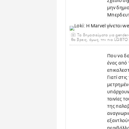
Σχέδιο δί
μην δημι
Μπερδευτ
Τα δημοσιεύματα για gender-
θα βρεις, όμως, την πιο LGBTQ
Που να δεί
ένας από 
επικαλεστ
Γιατί στις
μετρημένα
υπάρχουν 
ταινίες τ
της παλαβ
αναγνωρισ
εξαντλούν
περιβάλλ