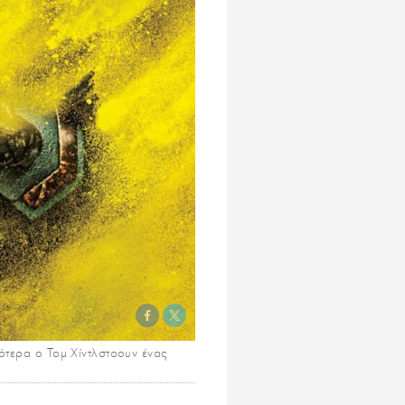
ρότερα ο Τομ Χίντλστοουν ένας