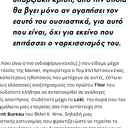
υπαρξιακή κρίση, από την οποία
θα βγει μόνο αν αγαπήσει τον
εαυτό του ουσιαστικά, για αυτό
που είναι, όχι για εκείνο που
επιτάσσει ο ναρκισσισμός του.
 Λόκι είναι ο πιο ενδιαφέρων κακός(;) που είδαμε μέχρι
 ταινίες της Marvel, σιγουρότερα ο Τομ Χίντλστοουν ένας
καλύτερους ηθοποιούς που μετέχουν σε αυτές, έστω κι
Thor
τους ελάσσονες σαιξπηρισμούς του πρώτου
του
ουδέποτε κλήθηκε να ανταποκριθεί σε ανάλογες
Loki
ς απαιτήσεις. Ουδέποτε μέχρι το
, την σειρά που τον
ιχμάλωτο μιας εταιρείας σαν την αντίστοιχη στο
nt Bureau
του Φιλιπ Κ. Ντικ, δηλαδή μιας
ιστικής αστυνομίας που φροντίζει ώστε να τηρείται το