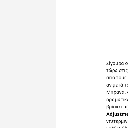
Σίγουρα ο
τώρα στις
από τους 
αν μετά 
Μπράνα, 
δραματικέ
βρίσκει α
Adjustme
ντετερμιν