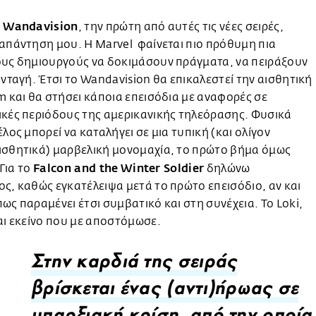
Wandavision
ο
, την πρώτη από αυτές τις νέες σειρές,
απάντηση μου. Η Marvel φαίνεται πιο πρόθυμη πια
ους δημιουργούς να δοκιμάσουν πράγματα, να πειράξουν
υνταγή. Έτσι το Wandavision θα επικαλεστεί την αισθητική
m και θα στήσει κάποια επεισόδια με αναφορές σε
κές περιόδους της αμερικανικής τηλεόρασης. Φυσικά
έλος μπορεί να καταλήγει σε μια τυπική (και ολίγον
ισθητικά) μαρβελική μονομαχία, το πρώτο βήμα όμως
Falcon and the Winter Soldier
 Για το
δηλώνω
ς, καθώς εγκατέλειψα μετά το πρώτο επεισόδιο, αν και
ως παραμένει έτσι συμβατικό και στη συνέχεια. Το Loki,
αι εκείνο που με αποστόμωσε.
Στην καρδιά της σειράς
βρίσκεται ένας (αντι)ήρωας σε