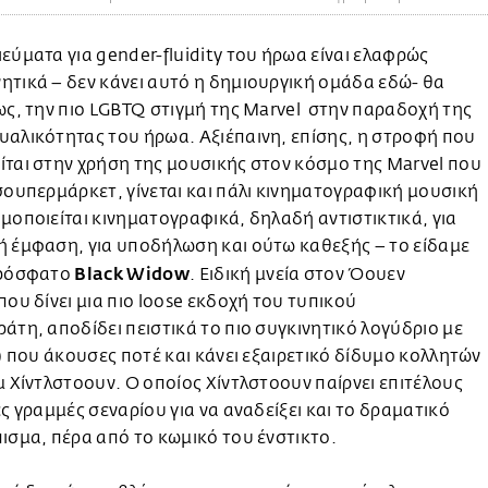
εύματα για gender-fluidity του ήρωα είναι ελαφρώς
τικά – δεν κάνει αυτό η δημιουργική ομάδα εδώ- θα
ως, την πιο LGBTQ στιγμή της Marvel στην παραδοχή της
αλικότητας του ήρωα. Αξιέπαινη, επίσης, η στροφή που
ται στην χρήση της μουσικής στον κόσμο της Marvel που
σουπερμάρκετ, γίνεται και πάλι κινηματογραφική μουσική
μοποιείται κινηματογραφικά, δηλαδή αντιστικτικά, για
ή έμφαση, για υποδήλωση και ούτω καθεξής – το είδαμε
Black Widow
πρόσφατο
. Ειδική μνεία στον Όουεν
που δίνει μια πιο loose εκδοχή του τυπικού
άτη, αποδίδει πειστικά το πιο συγκινητικό λογύδριο με
!) που άκουσες ποτέ και κάνει εξαιρετικό δίδυμο κολλητών
μ Χίντλστοουν. O οποίος Χίντλστοουν παίρνει επιτέλους
ές γραμμές σεναρίου για να αναδείξει και το δραματικό
ισμα, πέρα από το κωμικό του ένστικτο.