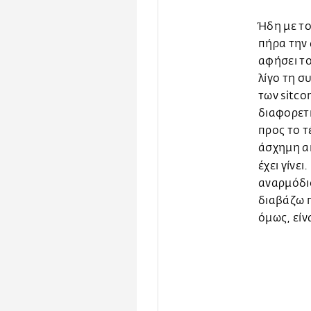
Ήδη με τ
πήρα την 
αφήσει τ
λίγο τη σ
των sitco
διαφορετι
προς το τ
άσχημη α
έχει γίνει.
αναρμόδιο
διαβάζω π
όμως, είν