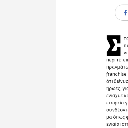
Σ
τ
π
ν
περιπέτει
πραγμάτω
franchis
ότι διένυ
ήρωες, γι
ενίσχυε κ
εταιρεία 
συνδέοντα
μα όπως φ
ενιαία ισ