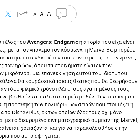
0
Avengers: Endgame
ο τέλος του
η απορία που είχα είναι
ώς, μετά τον «πόλεμο τον κόσμων», η Marvel θα μπορέσει
α κρατήσει το ενδιαφέρον του κοινού με τις μεμονωμένες
ες των ηρώων, όπου τα στοιχήματα είναι εκ των
ν μικρότερα. μια επανεκκίνηση αυτού του ιδιότυπου
e εύλογα θα κουράσει κάποιους θεατές που θα θεωρήσουν
σαν τόσο φιλμικό χρόνο πλάι στους αγαπημένους τους
α να βρεθούν και πάλι στο σημείο μηδέν. Την απορία μου
αι η προσθήκη των πολυάριθμων σειρών που ετοιμάζει η
για το Disney Plus, εκ των οποίων όλες τους όχι μόνο
ι με το διευρυμένο κινηματογραφικό σύμπαν της Marvel,
αίνεται, χρειάζονται και για να παρακολουθήσεις την
τορία που αυτό αφηγείται.