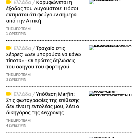
Ελλάδα /
Κορυφώνεται η
έξοδος του Αυγούστου: Πόσοι
εκτιμάται ότι φεύγουν σήμερα
από την Αττική
THE LIFO TEAM
1 ΩΡΕΣ ΠΡΙΝ
Ελλάδα /
Τροχαίο στις
Σέρρες: «Δεν μπορούσα να κάνω
τίποτα» - Οι πρώτες δηλώσεις
του οδηγού του φορτηγού
THE LIFO TEAM
3 ΩΡΕΣ ΠΡΙΝ
Ελλάδα /
Υπόθεση Marfin:
Στις φωτογραφίες της επίθεσης
δεν είναι η εντολέας μου, λέει ο
δικηγόρος της 46χρονης
THE LIFO TEAM
4 ΩΡΕΣ ΠΡΙΝ