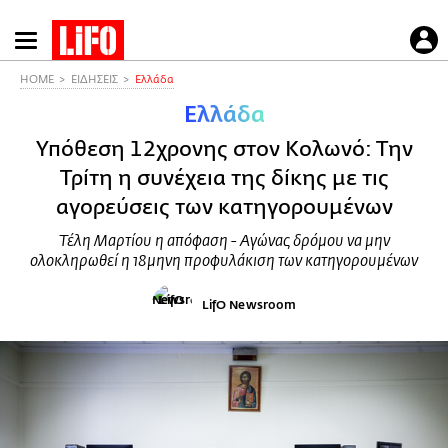
Παράκαμψη
προς
το
HOME
ΕΙΔΗΣΕΙΣ
Ελλάδα
κυρίως
Ελλάδα
περιεχόμενο
Υπόθεση 12χρονης στον Κολωνό: Την
Τρίτη η συνέχεια της δίκης με τις
αγορεύσεις των κατηγορουμένων
Τέλη Μαρτίου η απόφαση - Αγώνας δρόμου να μην
ολοκληρωθεί η 18μηνη προφυλάκιση των κατηγορουμένων
LifO Newsroom