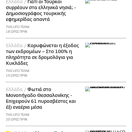
Ελλάδα /
Γιατί οι Τούρκοι
συρρέουν στα ελληνικά νησιά; -
Δημοσιογράφος τουρκικής
εφημερίδας απαντά
THE LIFO TEAM
18 ΩΡΕΣ ΠΡΙΝ
Ελλάδα /
Κορυφώνεται η έξοδος
των εκδρομέων – Στο 100% η
πληρότητα σε δρομολόγια για
Κυκλάδες
THE LIFO TEAM
19 ΩΡΕΣ ΠΡΙΝ
Ελλάδα /
Φωτιά στο
Μονοπήγαδο Θεσσαλονίκης -
Επιχειρούν 61 πυροσβέστες και
έξι εναέρια μέσα
THE LIFO TEAM
20 ΩΡΕΣ ΠΡΙΝ