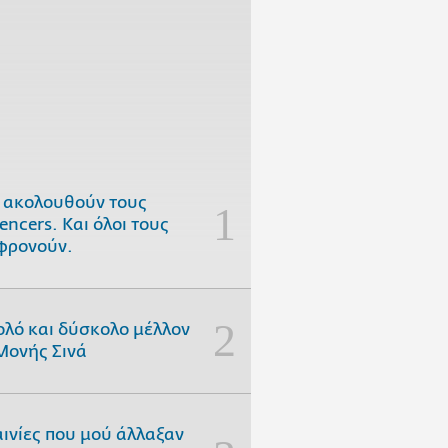
 ακολουθούν τους
uencers. Και όλοι τους
φρονούν.
ολό και δύσκολο μέλλον
Μονής Σινά
αινίες που μού άλλαξαν