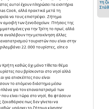
τη ζ
στες αυτοί έχουν πληρώσει τα εισιτήρια
Στάθ
as Cook, αλλά πρακτικά μετά τη
ιρεία να τους επιστρέψει. Ζήτημα
ην αμοιβή των ξενοδοχείων. Πτήσεις της
ματισμένες για την Τρίτη το πρωί, αλλά
 να αναλάβουν την μετακίνηση άλλες
επαναπατρισμού τουριστών που είναι στην
εριλαμβάνει 22.000 τουρίστες, είπε ο
ν Κρήτη καθώς όχι μόνο τίθεται θέμα
ουρίστες που βρίσκονται στο νησί αλλά
ι για επισκέπτες που είναι
σουν το επόμενο διάστημα μέσω
πλάνα για τον επαναπατρισμό των
 που είναι τώρα στο νησί, θα φτάσουν
ς ξεκαθάρισε πως δεν γίνεται να
καθώς υπάρχει το ζήτημα κίνησης