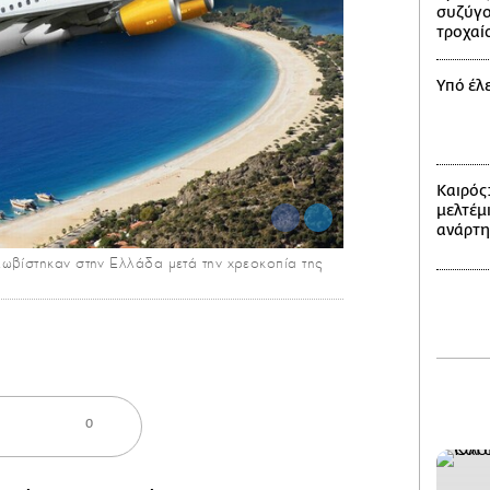
συζύγο
τροχαί
Υπό έλ
Καιρός
μελτέμι
ανάρτ
ωβίστηκαν στην Ελλάδα μετά την χρεοκοπία της
0