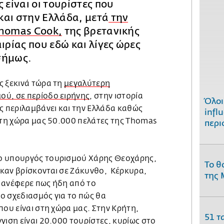
 είναι οι τουρίστες που
και στην Ελλάδα, μετά
την
Thomas Cook,
της βρετανικής
ιρίας που εδώ και λίγες ώρες
σήμως.
ς ξεκινά τώρα τη
μεγαλύτερη
ύ, σε περίοδο ειρήνης
, στην ιστορία
Όλοι
ς περιλαμβάνει και την Ελλάδα καθώς
infl
 στη χώρα μας 50.000 πελάτες της Thomas
περι
ο υπουργός τουρισμού Χάρης Θεοχάρης,
Το θ
καν βρίσκονται σε Ζάκυνθο, Κέρκυρα,
της 
 ανέφερε πως ήδη από το
ο σχεδιασμός για το πώς θα
που είναι στη χώρα μας. Στην Κρήτη,
51 τ
γιση είναι 20.000 τουρίστες, κυρίως στο