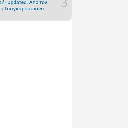
ωή- updated. Aπό τον
η Τσαγκαρουσιάνο