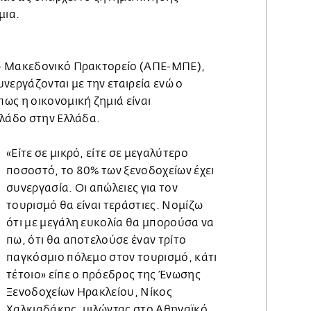
μια.
– Μακεδονικό Πρακτορείο (ΑΠΕ-ΜΠΕ),
νεργάζονται με την εταιρεία ενώ ο
ως η οικονομική ζημιά είναι
κλάδο στην Ελλάδα.
«Είτε σε μικρό, είτε σε μεγαλύτερο
ποσοστό, το 80% των ξενοδοχείων έχει
συνεργασία. Οι απώλειες για τον
τουρισμό θα είναι τεράστιες. Νομίζω
ότι με μεγάλη ευκολία θα μπορούσα να
πω, ότι θα αποτελούσε έναν τρίτο
παγκόσμιο πόλεμο στον τουρισμό, κάτι
τέτοιο» είπε ο πρόεδρος της Ένωσης
Ξενοδοχείων Ηρακλείου, Νίκος
Χαλκιαδάκης, μιλώντας στο Αθηναϊκό