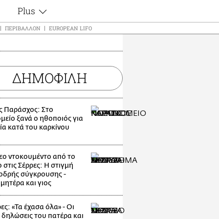
Plus
ς
Θέματα
ΠΕΡΙΒΆΛΛΟΝ
EUROPEAN LIFO
Συνεντεύξεις
ς
Videos
τα
Αφιερώματα
t
ΔΗΜΟΦΙΛΗ
Ζώδια
Εξομολογήσεις
Blogs
μη
ς Παράσχος: Στο
Οι Αθηναίοι
μείο ξανά ο ηθοποιός για
ς
ία κατά του καρκίνου
Απώλειες
Lgbtqi+
Επιλογές
εο ντοκουμέντο από το
 στις Σέρρες: Η στιγμή
οδρής σύγκρουσης -
μητέρα και γιος
ες: «Τα έχασα όλα» - Οι
 δηλώσεις του πατέρα και