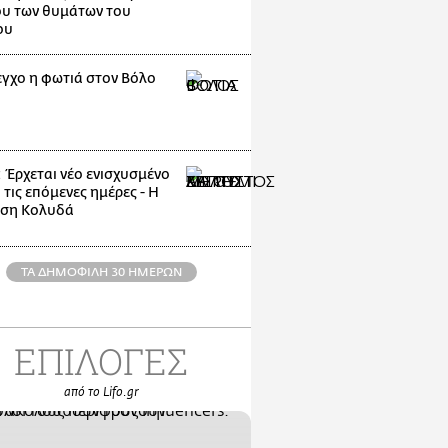
υ των θυμάτων του
ου
εγχο η φωτιά στον Βόλο
: Έρχεται νέο ενισχυσμένο
 τις επόμενες ημέρες - Η
ηση Κολυδά
ΤΑ ΔΗΜΟΦΙΛΗ 30 ΗΜΕΡΩΝ
ΕΠΙΛΟΓΕΣ
από το Lifo.gr