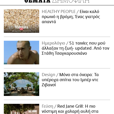
ΘΕΜΑΤΑ
HEALTHY PEOPLE
Είναι καλό
πρωινό η βρόμη; Ένας γιατρός
απαντά
Ημερολόγιο
51 ταινίες που μού
άλλαξαν τη ζωή- updated. Aπό τον
Στάθη Τσαγκαρουσιάνο
Design
Μόνο στα όνειρα: Τα
υπέροχα σπίτια του Ιμπέρ ντε
Ζιβανσί
Γεύση
Red Jane Grill: Η πιο
νόστιμη και χαλαρή αυλή στα