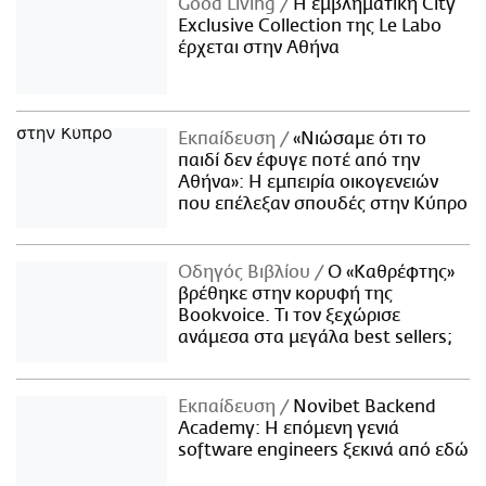
Good Living
Η εμβληματική City
Exclusive Collection της Le Labo
έρχεται στην Αθήνα
Εκπαίδευση
«Νιώσαμε ότι το
παιδί δεν έφυγε ποτέ από την
Αθήνα»: Η εμπειρία οικογενειών
που επέλεξαν σπουδές στην Κύπρο
Οδηγός Βιβλίου
Ο «Καθρέφτης»
βρέθηκε στην κορυφή της
Bookvoice. Τι τον ξεχώρισε
ανάμεσα στα μεγάλα best sellers;
Εκπαίδευση
Novibet Backend
Academy: Η επόμενη γενιά
software engineers ξεκινά από εδώ