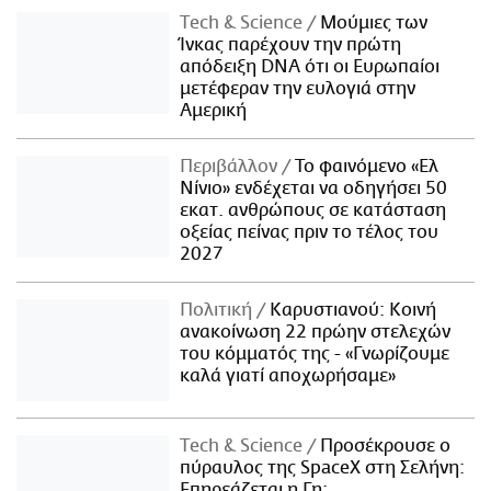
Τech & Science
Μούμιες των
Ίνκας παρέχουν την πρώτη
απόδειξη DNA ότι οι Ευρωπαίοι
μετέφεραν την ευλογιά στην
Αμερική
Περιβάλλον
Το φαινόμενο «Ελ
Νίνιο» ενδέχεται να οδηγήσει 50
εκατ. ανθρώπους σε κατάσταση
οξείας πείνας πριν το τέλος του
2027
Πολιτική
Καρυστιανού: Κοινή
ανακοίνωση 22 πρώην στελεχών
του κόμματός της - «Γνωρίζουμε
καλά γιατί αποχωρήσαμε»
Τech & Science
Προσέκρουσε ο
πύραυλος της SpaceX στη Σελήνη:
Επηρεάζεται η Γη;