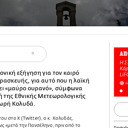
ΑΠ
0
Η Σ
Κάρ
ονική εξήγηση για τον καιρό
LiF
ρασκευής, για αυτό που η λαϊκή
Δ
ει «μαύρο ουρανό», σύμφωνα
ή της Εθνικής Μετεωρολογικής
ωρή Κολυδά.
ου στο X (Twitter), ο κ. Κολυδάς,
ως «μετά την Πανσέληνο, πριν από το
Σεισμό