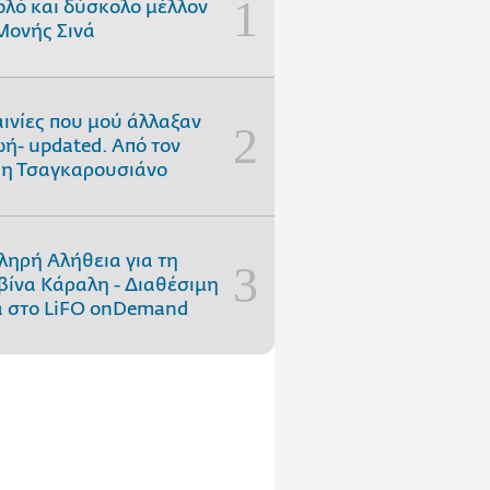
ολό και δύσκολο μέλλον
Μονής Σινά
αινίες που μού άλλαξαν
ωή- updated. Aπό τον
η Τσαγκαρουσιάνο
ληρή Αλήθεια για τη
ίνα Κάραλη - Διαθέσιμη
 στo LiFO onDemand