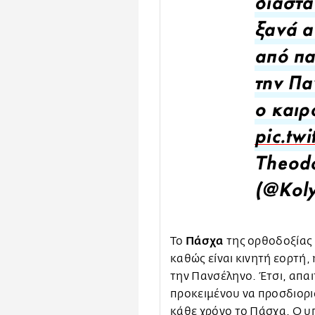
διάστα
ξανά α
από πα
την Πα
ο καιρ
pic.tw
Theodo
(@Kol
Πάσχα
Το
της ορθοδοξίας 
καθώς είναι κινητή εορτή,
την Πανσέληνο. Έτσι, απαι
προκειμένου να προσδιορι
κάθε χρόνο το Πάσχα. Ο υ