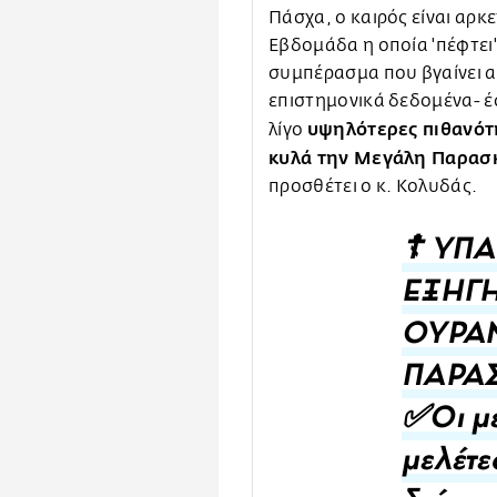
Πάσχα, ο καιρός είναι αρκ
Εβδομάδα η οποία 'πέφτει
συμπέρασμα που βγαίνει αβ
επιστημονικά δεδομένα- έ
υψηλότερες πιθανότητ
λίγο
κυλά την Μεγάλη Παρασκ
προσθέτει ο κ. Κολυδάς.
☦️ ΥΠ
ΕΞΗΓΗ
ΟΥΡΑΝ
ΠΑΡΑΣ
✅Οι μέ
μελέτε