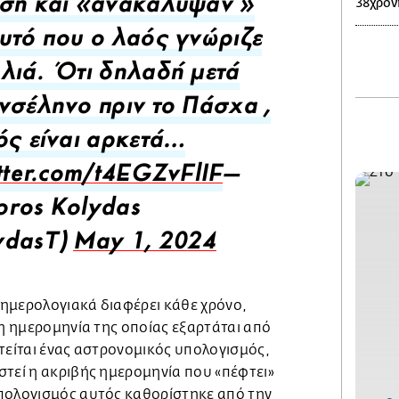
38χρον
ση και «ανακάλυψαν »
υτό που ο λαός γνώριζε
λιά. Ότι δηλαδή μετά
νσέληνο πριν το Πάσχα ,
ός είναι αρκετά…
itter.com/t4EGZvFlIF
—
ros Kolydas
ydasT)
May 1, 2024
ημερολογιακά διαφέρει κάθε χρόνο,
 η ημερομηνία της οποίας εξαρτάται από
τείται ένας αστρονομικός υπολογισμός,
στεί η ακριβής ημερομηνία που «πέφτει»
πολογισμός αυτός καθορίστηκε από την