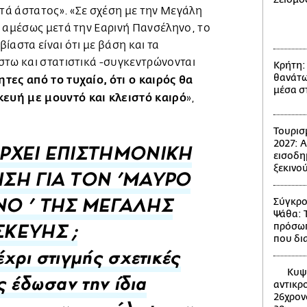
ετά άστατος». «Σε σχέση με την Μεγάλη
' αμέσως μετά την Εαρινή Πανσέληνο, το
ίαστα είναι ότι με βάση και τα
στω και στατιστικά -συγκεντρώνονται
Κρήτη:
θανάτω
ες από το τυχαίο, ότι ο καιρός θα
μέσα σ
ευή με μουντό και κλειστό καιρό
»,
Τουρισ
2027: 
εισοδη
ΑΡΧΕΙ ΕΠΙΣΤΗΜΟΝΙΚΗ
ξεκινού
ΣΗ ΓΙΑ ΤΟΝ 'ΜΑΥΡΟ
Σύγκρο
Ο ' ΤΗΣ ΜΕΓΑΛΗΣ
Ψάθα: 
πρόσωπ
ΚΕΥΗΣ ;
που δι
χρι στιγμής σχετικές
Κυψέ
αντικρ
ς έδωσαν την ίδια
26χρον