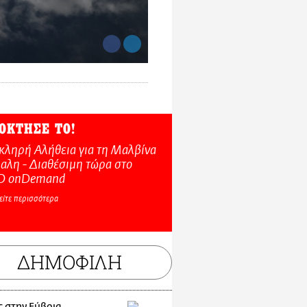
ΟΚΤΗΣΕ ΤΟ!
κληρή Αλήθεια για τη Μαλβίνα
αλη - Διαθέσιμη τώρα στo
O onDemand
είτε περισσότερα
ΔΗΜΟΦΙΛΗ
ς στην Εύβοια