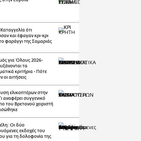
 Καταγγελία ότι
σαν και έφαγαν κρι-κρι
το φαράγγι της Σαμαριάς
μός για Όλους 2026-
Αυξάνονται τα
ματικά κριτήρια - Πότε
ν οι αιτήσεις
υση ελικοπτέρων στην
Τι αναφέρει συγγενικό
ο του Βρετανού χειριστή
ασώθηκε
λη: Οι δύο
ουόμενες εκδοχές του
ου για τη δολοφονία της