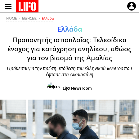
Παράκαμψη
προς
το
HOME
ΕΙΔΗΣΕΙΣ
Ελλάδα
κυρίως
Ελλάδα
περιεχόμενο
Προπονητής ιστιοπλοΐας: Τελεσίδικα
ένοχος για κατάχρηση ανηλίκου, αθώος
για τον βιασμό της Αμαλίας
Πρόκειται για την πρώτη υπόθεση του ελληνικού #MeToo που
έφτασε στη Δικαιοσύνη
LifO Newsroom