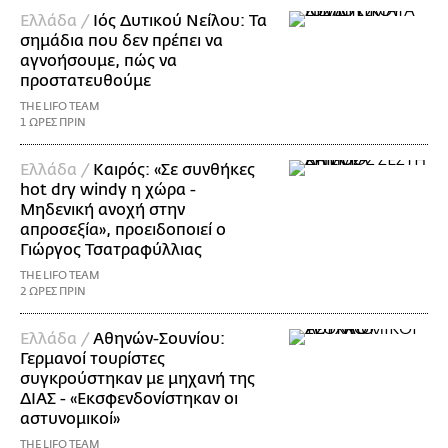
Ελλάδα /
Ιός Δυτικού Νείλου: Τα
σημάδια που δεν πρέπει να
αγνοήσουμε, πώς να
προστατευθούμε
THE LIFO TEAM
1 ΩΡΕΣ ΠΡΙΝ
Ελλάδα /
Καιρός: «Σε συνθήκες
hot dry windy η χώρα -
Μηδενική ανοχή στην
απροσεξία», προειδοποιεί ο
Γιώργος Τσατραφύλλιας
THE LIFO TEAM
2 ΩΡΕΣ ΠΡΙΝ
Ελλάδα /
Αθηνών-Σουνίου:
Γερμανοί τουρίστες
συγκρούστηκαν με μηχανή της
ΔΙΑΣ - «Εκσφενδονίστηκαν οι
αστυνομικοί»
THE LIFO TEAM