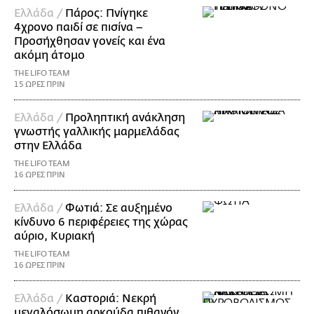
Ελλάδα /
Πάρος: Πνίγηκε
4χρονο παιδί σε πισίνα –
Προσήχθησαν γονείς και ένα
ακόμη άτομο
THE LIFO TEAM
15 ΩΡΕΣ ΠΡΙΝ
Ελλάδα /
Προληπτική ανάκληση
γνωστής γαλλικής μαρμελάδας
στην Ελλάδα
THE LIFO TEAM
16 ΩΡΕΣ ΠΡΙΝ
Ελλάδα /
Φωτιά: Σε αυξημένο
κίνδυνο 6 περιφέρειες της χώρας
αύριο, Κυριακή
THE LIFO TEAM
16 ΩΡΕΣ ΠΡΙΝ
Ελλάδα /
Καστοριά: Νεκρή
μεγαλόσωμη αρκούδα πιθανόν