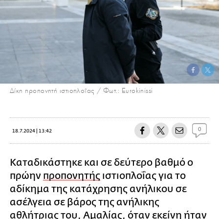
Δίκη προπονητή ιστιοπλοΐας / Φωτ.: Eurokinissi
0
18.7.2024 | 13:42
Καταδικάστηκε και σε δεύτερο βαθμό ο
πρώην
προπονητής
ιστιοπλοΐας για το
αδίκημα της κατάχρησης ανήλικου σε
ασέλγεια σε βάρος της ανήλικης
αθλήτριας του, Αμαλίας, όταν εκείνη ήταν