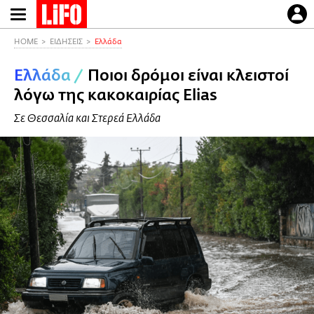
Παράκαμψη
προς
το
HOME
ΕΙΔΗΣΕΙΣ
Ελλάδα
κυρίως
Ελλάδα
/
Ποιοι δρόμοι είναι κλειστοί
περιεχόμενο
λόγω της κακοκαιρίας Elias
Σε Θεσσαλία και Στερεά Ελλάδα