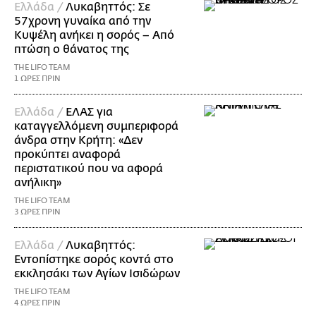
Ελλάδα /
Λυκαβηττός: Σε
57χρονη γυναίκα από την
Κυψέλη ανήκει η σορός – Από
πτώση ο θάνατος της
THE LIFO TEAM
1 ΩΡΕΣ ΠΡΙΝ
Ελλάδα /
ΕΛΑΣ για
καταγγελλόμενη συμπεριφορά
άνδρα στην Κρήτη: «Δεν
προκύπτει αναφορά
περιστατικού που να αφορά
ανήλικη»
THE LIFO TEAM
3 ΩΡΕΣ ΠΡΙΝ
Ελλάδα /
Λυκαβηττός:
Εντοπίστηκε σορός κοντά στο
εκκλησάκι των Αγίων Ισιδώρων
THE LIFO TEAM
4 ΩΡΕΣ ΠΡΙΝ