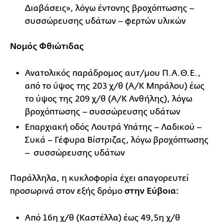
Διαβάσεις», λόγω έντονης βροχόπτωσης –
συσσώρευσης υδάτων – φερτών υλικών
Νομός Φθιώτιδας
Ανατολικός παράδρομος αυτ/μου Π.Α.Θ.Ε.,
από το ύψος της 203 χ/θ (Α/Κ Μπράλου) έως
το ύψος της 209 χ/θ (Α/Κ Ανθήλης), λόγω
βροχόπτωσης – συσσώρευσης υδάτων
Επαρχιακή οδός Λουτρά Υπάτης – Λαδικού –
Συκά – Γέφυρα Βίστριζας, λόγω βροχόπτωσης
– συσσώρευσης υδάτων
Παράλληλα, η κυκλοφορία έχει απαγορευτεί
προσωρινά στον εξής δρόμο
στην Εύβοια:
Από 16η χ/θ (Καστέλλα) έως 49,5η χ/θ