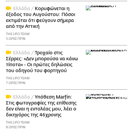
Ελλάδα /
Κορυφώνεται η
έξοδος του Αυγούστου: Πόσοι
εκτιμάται ότι φεύγουν σήμερα
από την Αττική
THE LIFO TEAM
5 ΩΡΕΣ ΠΡΙΝ
Ελλάδα /
Τροχαίο στις
Σέρρες: «Δεν μπορούσα να κάνω
τίποτα» - Οι πρώτες δηλώσεις
του οδηγού του φορτηγού
THE LIFO TEAM
7 ΩΡΕΣ ΠΡΙΝ
Ελλάδα /
Υπόθεση Marfin:
Στις φωτογραφίες της επίθεσης
δεν είναι η εντολέας μου, λέει ο
δικηγόρος της 46χρονης
THE LIFO TEAM
8 ΩΡΕΣ ΠΡΙΝ