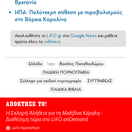
Βρετανία
ΗΠΑ: Πολύνεκρη επίθεση με πυροβολισμούς
στη Βόρεια Καρολίνα
Ακολουθήστε το
LiFO.gr
στο
Google News
και μάθετε
πρώτοι όλες τις
ειδήσεις
Ελλάδα
Βασίλης Παπαθεοδώρου
Tags
ΠΑΙΔΙΚΗ ΠΟΡΝΟΓΡΑΦΙΑ
Σύλληψη για παιδική πορνογραφία
ΣΥΓΓΡΑΦΕΑΣ
ΠΑΙΔΙΚΑ ΒΙΒΛΙΑ
ΑΠΟΚΤΗΣΕ ΤΟ!
Η Σκληρή Αλήθεια για τη Μαλβίνα Κάραλη -
Διαθέσιμη τώρα στo LiFO onDemand
Δείτε περισσότερα