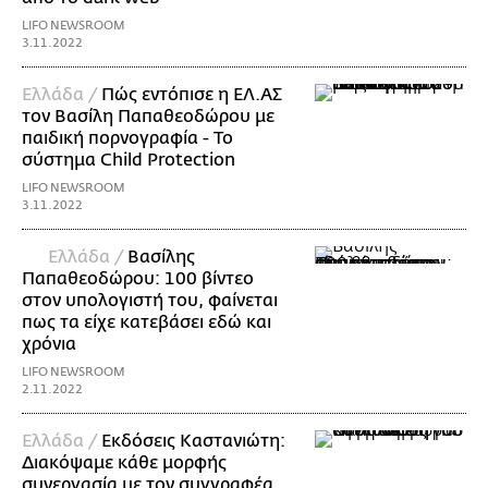
LIFO NEWSROOM
3.11.2022
Ελλάδα /
Πώς εντόπισε η ΕΛ.ΑΣ
τον Βασίλη Παπαθεοδώρου με
παιδική πορνογραφία - Το
σύστημα Child Protection
LIFO NEWSROOM
3.11.2022
Ελλάδα /
Βασίλης
Παπαθεοδώρου: 100 βίντεο
στον υπολογιστή του, φαίνεται
πως τα είχε κατεβάσει εδώ και
χρόνια
LIFO NEWSROOM
2.11.2022
Ελλάδα /
Εκδόσεις Καστανιώτη:
Διακόψαμε κάθε μορφής
συνεργασία με τον συγγραφέα