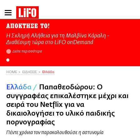
Παράκαμψη
προς
το
ΑΠΟΚΤΗΣΕ ΤΟ!
κυρίως
Η Σκληρή Αλήθεια για τη Μαλβίνα Κάραλη -
περιεχόμενο
Διαθέσιμη τώρα στo LiFO onDemand
Δείτε περισσότερα
HOME
ΕΙΔΗΣΕΙΣ
Ελλάδα
Ελλάδα
/
Παπαθεοδώρου: Ο
συγγραφέας επικαλέστηκε μέχρι και
σειρά του Netflix για να
δικαιολογήσει το υλικό παιδικής
πορνογραφίας
Πέντε χρόνια τον παρακολουθούσε η αστυνομία