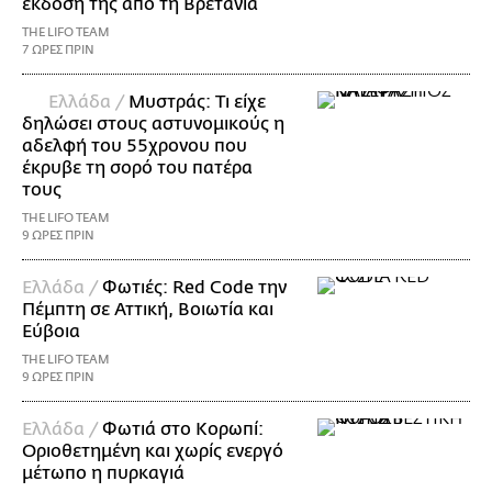
έκδοσή της από τη Βρετανία
THE LIFO TEAM
7 ΩΡΕΣ ΠΡΙΝ
Ελλάδα /
Μυστράς: Τι είχε
δηλώσει στους αστυνομικούς η
αδελφή του 55χρονου που
έκρυβε τη σορό του πατέρα
τους
THE LIFO TEAM
9 ΩΡΕΣ ΠΡΙΝ
Ελλάδα /
Φωτιές: Red Code την
Πέμπτη σε Αττική, Βοιωτία και
Εύβοια
THE LIFO TEAM
9 ΩΡΕΣ ΠΡΙΝ
Ελλάδα /
Φωτιά στο Κορωπί:
Οριοθετημένη και χωρίς ενεργό
μέτωπο η πυρκαγιά