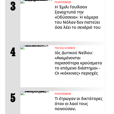
ΠΟΛΙΤΙΣΜΟΣ
Η Έμιλι Γουίλσον
ξαναχτυπά την
«Οδύσσεια»: Η κάμερα
του Νόλαν δεν πιστεύει
όσα λέει το σενάριό του
ΤECH & SCIENCE
Ιός Δυτικού Νείλου:
«Αναμένονται
περισσότερα κρούσματα
το επόμενο διάστημα» -
Οι «κόκκινες» περιοχές
ΠΟΛΙΤΙΣΜΟΣ
Τι έτρωγαν οι δικτάτορες
όταν οι λαοί τους
πεινούσαν;