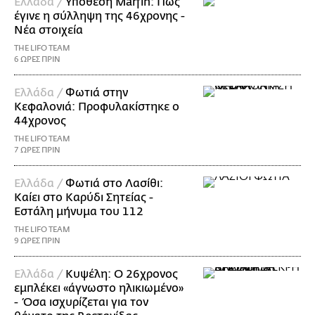
Ελλάδα /
Υπόθεση Marfin: Πώς
έγινε η σύλληψη της 46χρονης -
Νέα στοιχεία
THE LIFO TEAM
6 ΩΡΕΣ ΠΡΙΝ
Ελλάδα /
Φωτιά στην
Κεφαλονιά: Προφυλακίστηκε ο
44χρονος
THE LIFO TEAM
7 ΩΡΕΣ ΠΡΙΝ
Ελλάδα /
Φωτιά στο Λασίθι:
Καίει στο Καρύδι Σητείας -
Εστάλη μήνυμα του 112
THE LIFO TEAM
9 ΩΡΕΣ ΠΡΙΝ
Ελλάδα /
Κυψέλη: Ο 26χρονος
εμπλέκει «άγνωστο ηλικιωμένο»
- Όσα ισχυρίζεται για τον