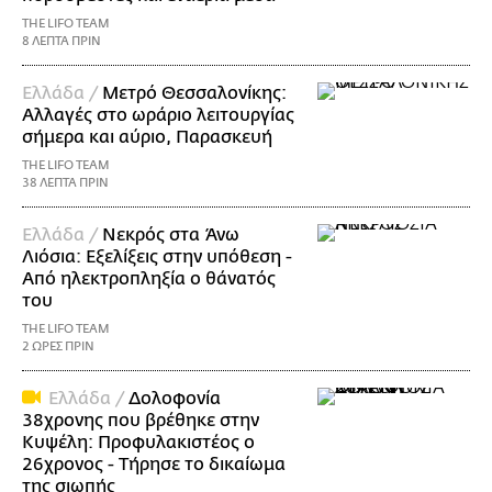
THE LIFO TEAM
8 ΛΕΠΤΑ ΠΡΙΝ
Ελλάδα /
Μετρό Θεσσαλονίκης:
Αλλαγές στο ωράριο λειτουργίας
σήμερα και αύριο, Παρασκευή
THE LIFO TEAM
38 ΛΕΠΤΑ ΠΡΙΝ
Ελλάδα /
Νεκρός στα Άνω
Λιόσια: Εξελίξεις στην υπόθεση -
Από ηλεκτροπληξία ο θάνατός
του
THE LIFO TEAM
2 ΩΡΕΣ ΠΡΙΝ
Ελλάδα /
Δολοφονία
38χρονης που βρέθηκε στην
Κυψέλη: Προφυλακιστέος ο
26χρονος - Τήρησε το δικαίωμα
της σιωπής