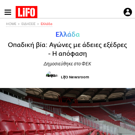
Παράκαμψη
προς
το
HOME
ΕΙΔΗΣΕΙΣ
Ελλάδα
κυρίως
Ελλάδα
περιεχόμενο
Οπαδική βία: Αγώνες με άδειες εξέδρες
- Η απόφαση
Δημοσιεύθηκε στο ΦΕΚ
LifO Newsroom