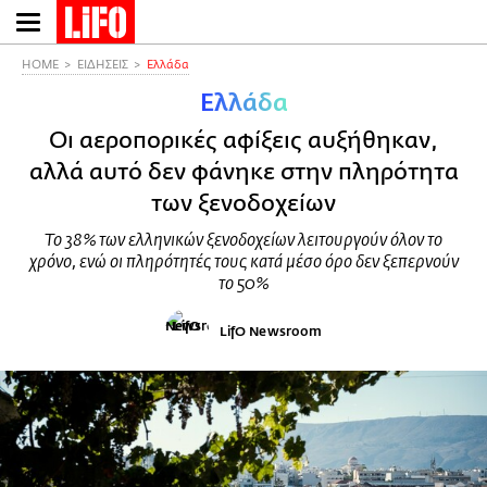
Παράκαμψη
προς
το
HOME
ΕΙΔΗΣΕΙΣ
Ελλάδα
κυρίως
Ελλάδα
περιεχόμενο
Οι αεροπορικές αφίξεις αυξήθηκαν,
αλλά αυτό δεν φάνηκε στην πληρότητα
των ξενοδοχείων
To 38% των ελληνικών ξενοδοχείων λειτουργούν όλον το
χρόνο, ενώ οι πληρότητές τους κατά μέσο όρο δεν ξεπερνούν
το 50%
LifO Newsroom