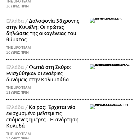
THE LIFO TEAM
10 ΩΡΕΣ ΠΡΙΝ
Ελλάδα /
Δολοφονία 38χρονης
στην Κυψέλη: Οι πρώτες
δηλώσεις της οικογένειας του
θύματος
THE LIFO TEAM
10 ΩΡΕΣ ΠΡΙΝ
Ελλάδα /
Φωτιά στη Σκύρο:
Ενισχύθηκαν οι εναέριες
δυνάμεις στην Κολυμπάδα
THE LIFO TEAM
11 ΩΡΕΣ ΠΡΙΝ
Ελλάδα /
Καιρός: Έρχεται νέο
ενισχυσμένο μελτέμι τις
επόμενες ημέρες - Η ανάρτηση
Κολυδά
THE LIFO TEAM
12 ΩΡΕΣ ΠΡΙΝ