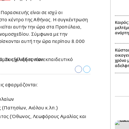
 Παρασκευής είναι σε ισχύ οι
στο κέντρο της Αθήνας. Η συγκέντρωση
Καιρός
είται αυτήν την ώρα στα Προπύλαια,
μελτέμι
ανάρτ
 νομοσχεδίου. Σύμφωνα με την
ρίσκονται αυτή την ώρα περίπου 8.000
Κώστας
οικογε
χρόνο 
αδελφή
ις εφαρμόζονται:
υλαίων
 (Πατησίων, Αιόλου κ.λπ.)
ατος (Όθωνος, Λεωφόρους Αμαλίας και