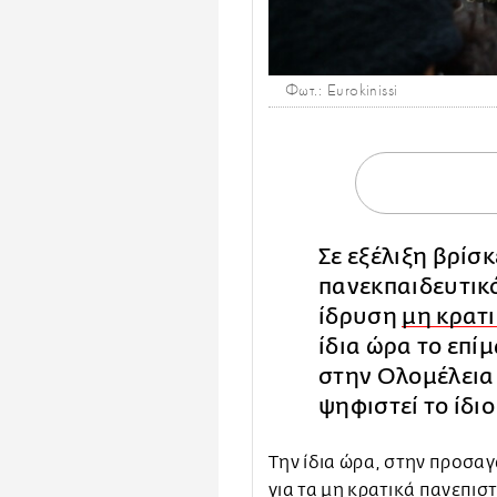
Φωτ.: Eurokinissi
Σε εξέλιξη βρίσ
πανεκπαιδευτικ
ίδρυση
μη κρατ
ίδια ώρα το επί
στην Ολομέλεια 
ψηφιστεί το ίδι
Την ίδια ώρα, στην προσα
για τα
μη κρατικά πανεπισ