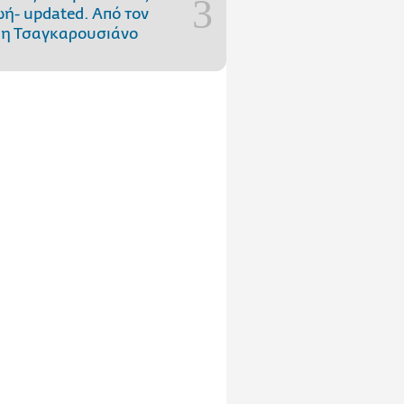
ωή- updated. Aπό τον
η Τσαγκαρουσιάνο