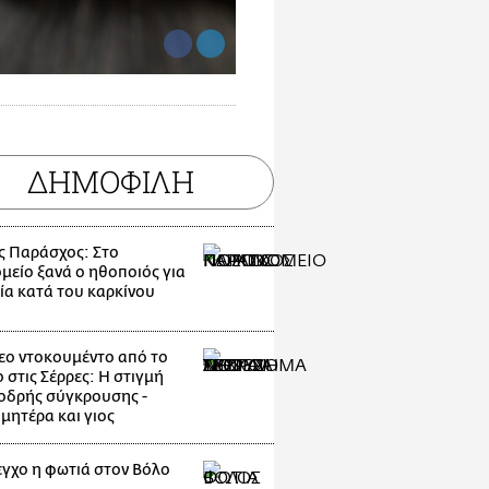
ΔΗΜΟΦΙΛΗ
ς Παράσχος: Στο
μείο ξανά ο ηθοποιός για
ία κατά του καρκίνου
εο ντοκουμέντο από το
 στις Σέρρες: Η στιγμή
οδρής σύγκρουσης -
μητέρα και γιος
εγχο η φωτιά στον Βόλο