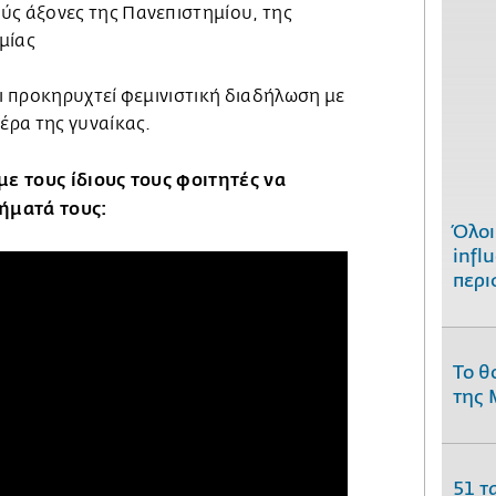
ύς άξονες της Πανεπιστημίου, της
μίας
ει προκηρυχτεί φεμινιστική διαδήλωση με
ρα της γυναίκας.
 με τους ίδιους τους φοιτητές να
τήματά τους:
Όλοι
infl
περι
Το θ
της 
51 τ