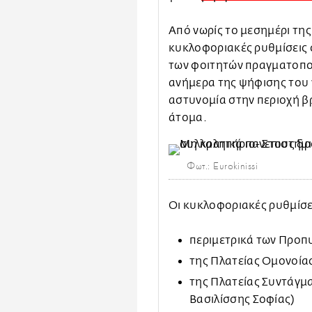
Από νωρίς το μεσημέρι της
κυκλοφοριακές ρυθμίσεις 
των φοιτητών πραγματοποι
ανήμερα της ψήφισης του
αστυνομία στην περιοχή β
άτομα.
Φωτ.: Eurokinissi
Οι κυκλοφοριακές ρυθμίσε
περιμετρικά των Προπ
της Πλατείας Ομονοίας
της Πλατείας Συντάγμ
Βασιλίσσης Σοφίας)