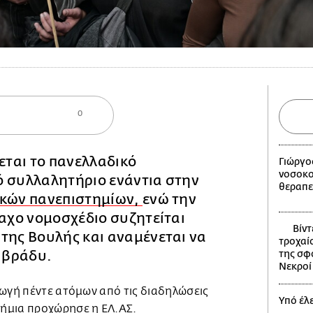
0
κεται το πανελλαδικό
Γιώργο
νοσοκο
ό συλλαλητήριο ενάντια στην
θεραπε
ικών πανεπιστημίων,
ενώ την
μαχο νομοσχέδιο συζητείται
Βίντ
της Βουλής και αναμένεται να
τροχαίο
ο βράδυ.
της σφ
Νεκροί 
γωγή πέντε ατόμων από τις διαδηλώσεις
Υπό έλ
τήμια
προχώρησε η ΕΛ.ΑΣ.