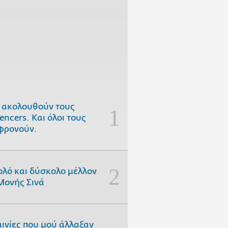
 ακολουθούν τους
uencers. Και όλοι τους
φρονούν.
ολό και δύσκολο μέλλον
Μονής Σινά
αινίες που μού άλλαξαν