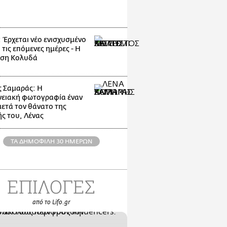
: Έρχεται νέο ενισχυσμένο
 τις επόμενες ημέρες - Η
ηση Κολυδά
 Σαμαράς: Η
νειακή φωτογραφία έναν
μετά τον θάνατο της
ς του, Λένας
ΤΑ ΔΗΜΟΦΙΛΗ 30 ΗΜΕΡΩΝ
ΕΠΙΛΟΓΕΣ
από το Lifo.gr