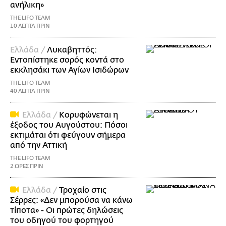
ανήλικη»
THE LIFO TEAM
10 ΛΕΠΤΑ ΠΡΙΝ
Ελλάδα /
Λυκαβηττός:
Εντοπίστηκε σορός κοντά στο
εκκλησάκι των Αγίων Ισιδώρων
THE LIFO TEAM
40 ΛΕΠΤΑ ΠΡΙΝ
Ελλάδα /
Κορυφώνεται η
έξοδος του Αυγούστου: Πόσοι
εκτιμάται ότι φεύγουν σήμερα
από την Αττική
THE LIFO TEAM
2 ΩΡΕΣ ΠΡΙΝ
Ελλάδα /
Τροχαίο στις
Σέρρες: «Δεν μπορούσα να κάνω
τίποτα» - Οι πρώτες δηλώσεις
του οδηγού του φορτηγού