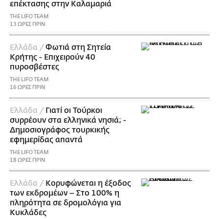
επέκτασης στην Καλαμαριά
THE LIFO TEAM
13 ΩΡΕΣ ΠΡΙΝ
Ελλάδα /
Φωτιά στη Σητεία
Κρήτης - Επιχειρούν 40
πυροσβέστες
THE LIFO TEAM
16 ΩΡΕΣ ΠΡΙΝ
Ελλάδα /
Γιατί οι Τούρκοι
συρρέουν στα ελληνικά νησιά; -
Δημοσιογράφος τουρκικής
εφημερίδας απαντά
THE LIFO TEAM
18 ΩΡΕΣ ΠΡΙΝ
Ελλάδα /
Κορυφώνεται η έξοδος
των εκδρομέων – Στο 100% η
πληρότητα σε δρομολόγια για
Κυκλάδες