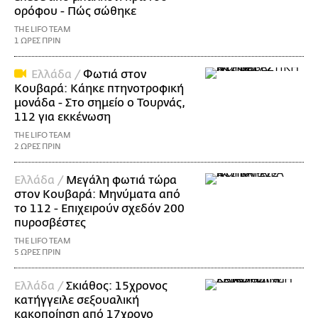
ορόφου - Πώς σώθηκε
THE LIFO TEAM
1 ΩΡΕΣ ΠΡΙΝ
Ελλάδα /
Φωτιά στον
Κουβαρά: Κάηκε πτηνοτροφική
μονάδα - Στο σημείο ο Τουρνάς,
112 για εκκένωση
THE LIFO TEAM
2 ΩΡΕΣ ΠΡΙΝ
Ελλάδα /
Μεγάλη φωτιά τώρα
στον Κουβαρά: Μηνύματα από
το 112 - Επιχειρούν σχεδόν 200
πυροσβέστες
THE LIFO TEAM
5 ΩΡΕΣ ΠΡΙΝ
Ελλάδα /
Σκιάθος: 15χρονος
κατήγγειλε σεξουαλική
κακοποίηση από 17χρονο