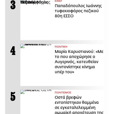
DAILY
Παπαδόπουλος Ιωάννης
τυφεκιοφόρος πεζικού
80η ΕΣΣΟ
ΠΟΛΙΤΙΚΗ
Μαρία Καρυστιανού: «Με
το που αποχώρησε ο
Αυγερινός, κατευθείαν
συντονίστηκε κίνημα
υπέρ του»
ΠΟΛΙΤΙΣΜΟΣ
Οστά βρεφών
εντοπίστηκαν θαμμένα
σε εγκαταλελειμμένη
ρωμαϊκή αποχέτευση της