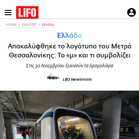
Παράκαμψη
προς
το
HOME
ΕΙΔΗΣΕΙΣ
Ελλάδα
κυρίως
Ελλάδα
περιεχόμενο
Αποκαλύφθηκε το λογότυπο του Μετρό
Θεσσαλονίκης: Το «μ» και τι συμβολίζει
Στις 30 Νοεμβρίου ξεκινούν τα δρομολόγια
LifO Newsroom