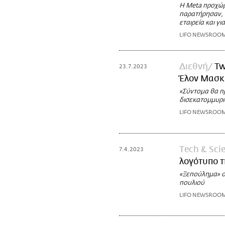
Η Meta προχώρη
παρατήρησαν, 
εταιρεία και γ
LIFO NEWSROO
Διεθνή
Tw
23.7.2023
Έλον Μασκ
«Σύντομα θα πρ
δισεκατομμυρι
LIFO NEWSROO
Τech & Sci
7.4.2023
λογότυπο τ
«Ξεπούλημα» σ
πουλιού
LIFO NEWSROO