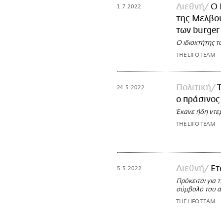
Διεθνή
Ο 
1.7.2022
της Μελβού
των burger
Ο ιδιοκτήτης τ
THE LIFO TEAM
Πολιτική
24.5.2022
ο πράσινος
Έκανε ήδη ντε
THE LIFO TEAM
Διεθνή
Ετ
5.5.2022
Πρόκειται για 
σύμβολο του α
THE LIFO TEAM