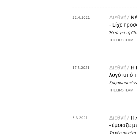
Διεθνή
Νέ
22.4.2021
- Είχε προ
Ήττα για τη Ch
THE LIFO TEAM
Διεθνή
Η 
17.3.2021
λογότυπό τ
Χρησιμοποιώντ
THE LIFO TEAM
Διεθνή
H 
3.3.2021
«έμοιαζε μ
Το νέο πακέτο 