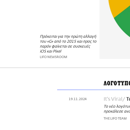
Πρόκειται για την πρώτη αλλαγή
του «G» από το 2015 και προς το
παρόν φαίνεται σε συσκευές
iOS και Pixel
LIFO NEWSROOM
ΛΟΓΟΤΥΠ
It's Viral
Τ
19.11.2024
Το νέο λογότυπ
προκάλεσε ανάμ
THE LIFO TEAM