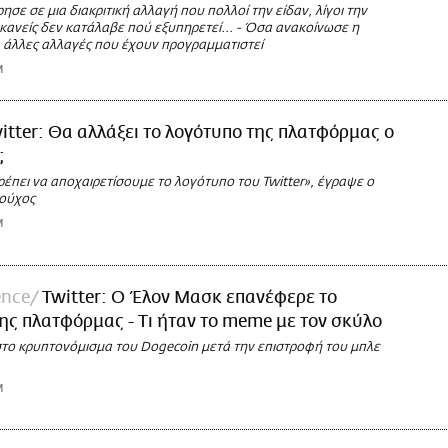
σε σε μια διακριτική αλλαγή που πολλοί την είδαν, λίγοι την
κανείς δεν κατάλαβε πού εξυπηρετεί... - Όσα ανακοίνωσε η
ια άλλες αλλαγές που έχουν προγραμματιστεί
M
itter: Θα αλλάξει το λογότυπο της πλατφόρμας ο
;
έπει να αποχαιρετίσουμε το λογότυπο του Twitter», έγραψε ο
ούχος
M
ence
Twitter: Ο Έλον Μασκ επανέφερε το
ης πλατφόρμας - Tι ήταν το meme με τον σκύλο
το κρυπτονόμισμα του Dogecoin μετά την επιστροφή του μπλε
M