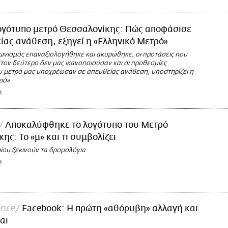
ογότυπο μετρό Θεσσαλονίκης: Πώς αποφάσισε
ίας ανάθεση, εξηγεί η «Ελληνικό Μετρό»
ωνισμός επαναξιολογήθηκε και ακυρώθηκε, οι προτάσεις που
τον δεύτερο δεν μας ικανοποιούσαν και οι προθεσμίες
ου μετρό μας υποχρέωσαν σε απευθείας ανάθεση, υποστηρίζει η
ρό»
M
Αποκαλύφθηκε το λογότυπο του Μετρό
ης: Το «μ» και τι συμβολίζει
ίου ξεκινούν τα δρομολόγια
M
ence
Facebook: Η πρώτη «αθόρυβη» αλλαγή και
αι